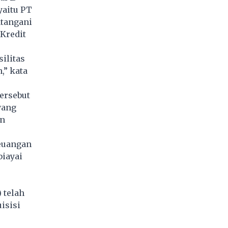
yaitu PT
atangani
 Kredit
ilitas
,” kata
ersebut
yang
an
euangan
iayai
 telah
isisi