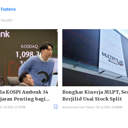
. Septania
 Feb, 2024
ala KOSPI Ambruk 34
Bongkar Kinerja MLPT, S
ajaran Penting bagi
Berjilid Usai Stock Split
31 Jul 2026 - 01:32PM
Muhammad Imam Hatami
30 Jul 2026 - 06:28AM