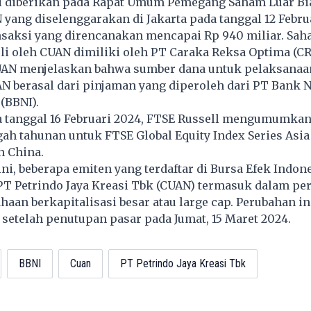
ni diberikan pada Rapat Umum Pemegang Saham Luar Bi
yang diselenggarakan di Jakarta pada tanggal 12 Febru
ransaksi yang direncanakan mencapai Rp 940 miliar. Sa
li oleh CUAN dimiliki oleh PT Caraka Reksa Optima (CR
N menjelaskan bahwa sumber dana untuk pelaksanaan
N berasal dari pinjaman yang diperoleh dari PT Bank 
(BBNI).
da tanggal 16 Februari 2024, FTSE Russell mengumumkan
gah tahunan untuk FTSE Global Equity Index Series Asia 
n China.
ni, beberapa emiten yang terdaftar di Bursa Efek Indone
 PT Petrindo Jaya Kreasi Tbk (CUAN) termasuk dalam pe
haan berkapitalisasi besar atau large cap. Perubahan in
f setelah penutupan pasar pada Jumat, 15 Maret 2024.
BBNI
Cuan
PT Petrindo Jaya Kreasi Tbk