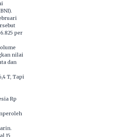
ni
BNI).
ebruari
rsebut
6.825 per
volume
kan nilai
uta dan
,4 T, Tapi
esia Rp
mperoleh
arin.
l 15