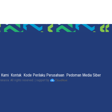
 Kami
Kontak
Kode Perilaku Perusahaan
Pedoman Media Siber
renasia
. All rights reserved. | support by