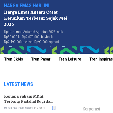
HARGA EMAS HARI INI
Harga Emas Antam Catat
Kenaikan Terbesar Sejak Mei
2026
Update emas Antam 6 Agustus 2026: naik
Rp50.000 ke Rp2.679.000, buyback
Rp2.490.000 melesat Rp90.000, spread
Rp189.000 tersempit sejak awal April 2026.
Tren Ekbis
Tren Pasar
Tren Leisure
Tren Inspiras
LATEST NEWS
Kenapa Saham MDIA
Terbang Padahal Rugi dan
Terlilit Utang?
Korporasi
Muhammad Imam Hatami
in 7 hours