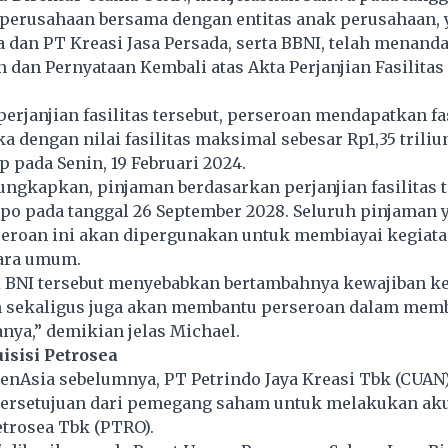
 perusahaan bersama dengan entitas anak perusahaan, 
 dan PT Kreasi Jasa Persada, serta BBNI, telah menand
 dan Pernyataan Kembali atas Akta Perjanjian Fasilitas
erjanjian fasilitas tersebut, perseroan mendapatkan fas
a dengan nilai fasilitas maksimal sebesar Rp1,35 triliun
p pada Senin, 19 Februari 2024.
gkapkan, pinjaman berdasarkan perjanjian fasilitas t
po pada tanggal 26 September 2028. Seluruh pinjaman 
seroan ini akan dipergunakan untuk membiayai kegiat
ara umum.
i BNI tersebut menyebabkan bertambahnya kewajiban k
n sekaligus juga akan membantu perseroan dalam memb
nya,” demikian jelas Michael.
isisi Petrosea
enAsia sebelumnya, PT Petrindo Jaya Kreasi Tbk (CUAN)
rsetujuan dari pemegang saham untuk melakukan aku
etrosea Tbk (PTRO).