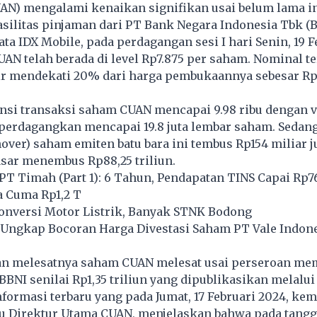
UAN) mengalami kenaikan signifikan usai belum lama i
silitas pinjaman dari PT Bank Negara Indonesia Tbk (B
ta IDX Mobile, pada perdagangan sesi I hari Senin, 19 F
AN telah berada di level Rp7.875 per saham. Nominal te
r mendekati 20% dari harga pembukaannya sebesar Rp
nsi transaksi saham CUAN mencapai 9.98 ribu dengan 
perdagangkan mencapai 19.8 juta lembar saham. Sedang
nover) saham emiten batu bara ini tembus Rp154 miliar j
asar menembus Rp88,25 triliun.
T Timah (Part 1): 6 Tahun, Pendapatan TINS Capai Rp76
a Cuma Rp1,2 T
onversi Motor Listrik, Banyak STNK Bodong
Ungkap Bocoran Harga Divestasi Saham PT Vale Indon
an melesatnya saham CUAN melesat usai perseroan me
BBNI senilai Rp1,35 triliun yang dipublikasikan melalui
formasi terbaru yang pada Jumat, 17 Februari 2024, kem
u Direktur Utama CUAN, menjelaskan bahwa pada tangga