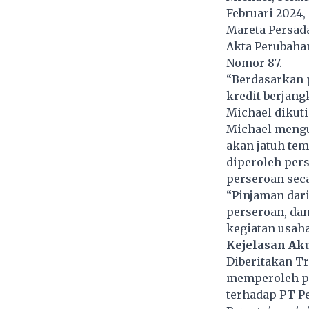
Februari 2024,
Mareta Persada
Akta Perubahan
Nomor 87.
“Berdasarkan p
kredit berjangk
Michael dikuti
Michael mengun
akan jatuh tem
diperoleh per
perseroan sec
“Pinjaman dar
perseroan, da
kegiatan usaha
Kejelasan Aku
Diberitakan Tr
memperoleh pe
terhadap PT P