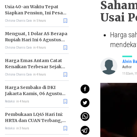
Saham 
Usia 40-an Waktu Tepat
Siapkan Pensiun, Ini Pesan
Usai P
Rhenald Kasali
Chrisna Chanis Cara
in 5 hours
Harga sah
Menguat, 1 Dolar AS Berapa
Rupiah Hari Ini 6 Agustus
mendekat
2026?
Chrisna Chanis Cara
in 4 hours
Harga Emas Antam Catat
Alvin B
Kenaikan Terbesar Sejak
Author
Mei 2026
11:02am, 19
Chrisna Chanis Cara
in 4 hours
Harga Sembako di DKI
Jakarta Kamis, 06 Agustus
2026, Daging Kambing
Redaksi
in 4 hours
Naik, Gula Pasir Turun
Pembukaan LQ45 Hari Ini:
HRTA dan CUAN Terbang,
MAPI Tiarap
Redaksi
in 3 hours