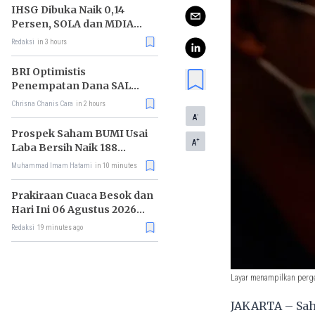
IHSG Dibuka Naik 0,14
Persen, SOLA dan MDIA
Jadi Katalis
Redaksi
in 3 hours
BRI Optimistis
Penempatan Dana SAL
Dorong Pembiayaan Sektor
Chrisna Chanis Cara
in 2 hours
Produktif
-
A
Prospek Saham BUMI Usai
+
A
Laba Bersih Naik 188
Persen
Muhammad Imam Hatami
in 10 minutes
Prakiraan Cuaca Besok dan
Hari Ini 06 Agustus 2026
untuk Wilayah DKI Jakarta
Redaksi
19 minutes ago
Layar menampilkan perge
JAKARTA – Saha