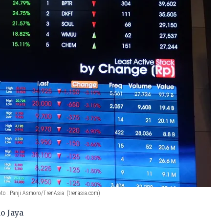
to : Panji Asmoro/TrenAsia
(trenasia.com)
o Jaya