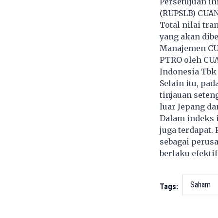
Persetujuan i
(RUPSLB) CUAN 
Total nilai t
yang akan dibe
Manajemen CUA
PTRO oleh CUA
Indonesia Tbk 
Selain itu, pa
tinjauan seten
luar Jepang da
Dalam indeks i
juga terdapat.
sebagai perusa
berlaku efekti
Saham
Tags: