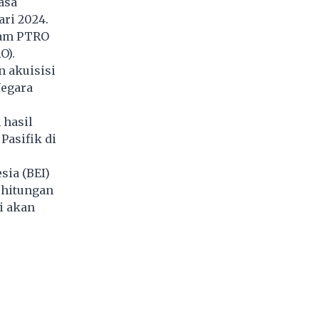
asa
ari 2024.
ham PTRO
O).
 akuisisi
Negara
 hasil
Pasifik di
sia (BEI)
rhitungan
i akan