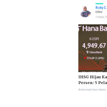
Rizky C
Editor
11:02am, 19
IHSG Hijau K
Persen: 5 Pel
Investor
Muhammad Imam Hatami