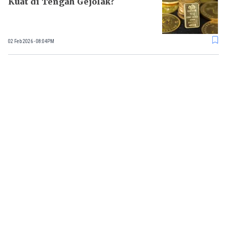
Kuat di Tengah Gejolak?
02 Feb 2026 - 08:04PM