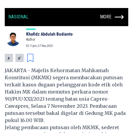
NASIONAL
MORE
Khafidz Abdulah Budianto
Author
02:11pm, 07 Nov, 2023
-
+
A
A
JAKARTA - Majelis Kehormatan Mahkamah
Konstitusi (MKMK) segera membacakan putusan
terkait kasus dugaan pelanggaran kode etik oleh
Hakim MK dalam memutus perkara nomor
90/PUU-XXI/2023 tentang batas usia Capres-
Cawapres, Selasa 7 November 2023. Pembacaan
putusan tersebut bakal digelar di Gedung MK pada
pukul 16.00 WIB.
Jelang pembacaan putusan oleh
MKMK
, sederet