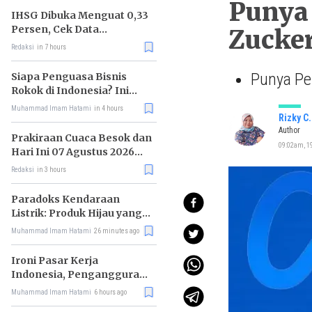
Punya
IHSG Dibuka Menguat 0,33
Persen, Cek Data
Zucker
Lengkapnya
Redaksi
in 7 hours
Punya Pe
Siapa Penguasa Bisnis
Rokok di Indonesia? Ini
Daftar Raja Industri
Muhammad Imam Hatami
in 4 hours
Tembakau
Rizky C
Author
Prakiraan Cuaca Besok dan
09:02am, 19
Hari Ini 07 Agustus 2026
untuk Wilayah DKI Jakarta
Redaksi
in 3 hours
Paradoks Kendaraan
Listrik: Produk Hijau yang
Ancam Hutan Tropis
Muhammad Imam Hatami
26 minutes ago
Ironi Pasar Kerja
Indonesia, Pengangguran
Didominasi Lulusan SMK
Muhammad Imam Hatami
6 hours ago