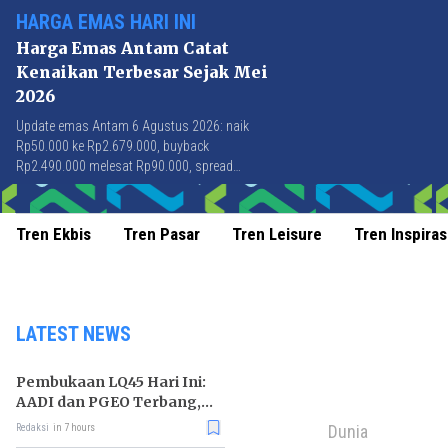
HARGA EMAS HARI INI
Harga Emas Antam Catat
Kenaikan Terbesar Sejak Mei
2026
Update emas Antam 6 Agustus 2026: naik
Rp50.000 ke Rp2.679.000, buyback
Rp2.490.000 melesat Rp90.000, spread
Rp189.000 tersempit sejak awal April 2026.
Tren Ekbis
Tren Pasar
Tren Leisure
Tren Inspiras
LATEST NEWS
Pembukaan LQ45 Hari Ini:
AADI dan PGEO Terbang,
HRTA Tiarap
Dunia
Redaksi
in 7 hours