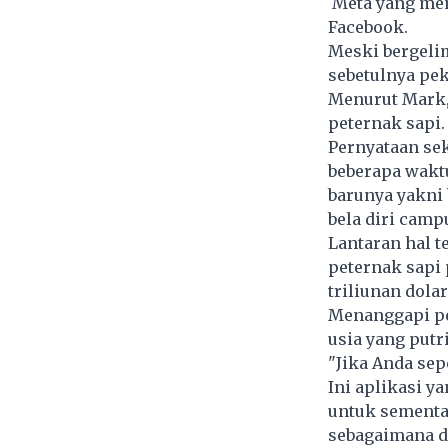
Meta yang mem
Facebook.
Meski bergeli
sebetulnya pek
Menurut Mark,
peternak sapi.
Pernyataan sek
beberapa wakt
barunya yakni 
bela diri camp
Lantaran hal t
peternak sapi
triliunan dola
Menanggapi pe
usia yang putr
"Jika Anda sep
Ini aplikasi ya
untuk sementar
sebagaimana d