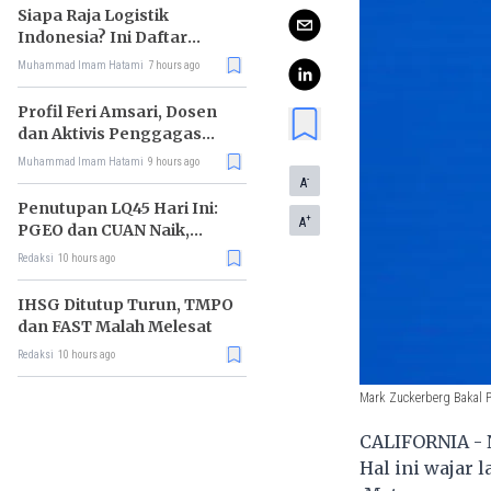
Siapa Raja Logistik
Indonesia? Ini Daftar
Pemimpin Pasarnya
Muhammad Imam Hatami
7 hours ago
Profil Feri Amsari, Dosen
dan Aktivis Penggagas
Kabinet Bayangan
Muhammad Imam Hatami
9 hours ago
-
A
Penutupan LQ45 Hari Ini:
+
A
PGEO dan CUAN Naik,
MBMA Turun
Redaksi
10 hours ago
IHSG Ditutup Turun, TMPO
dan FAST Malah Melesat
Redaksi
10 hours ago
Mark Zuckerberg Bakal P
CALIFORNIA - 
Hal ini wajar 