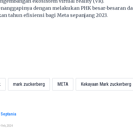
engembangan ekosistem virtual reality (VR).
nanggapinya dengan melakukan PHK besar-besaran d
n tahun efisiensi bagi Meta sepanjang 2023.
k
mark zuckerberg
META
Kekayaan Mark zuckerberg
. Septania
 Feb, 2024