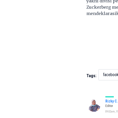
yakni divisi p
Zuckerberg me
mendeklarasika
faceboo
Tags:
Rizky C
Editor
09:02am, 19