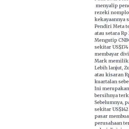
menyalip pendi
rezeki nomplo
kekayaannya se
Pendiri Meta t
atau setara Rp 2
Mengutip CNBC
sekitar US$174 
membayar divi
Mark memiliki 
Lebih lanjut, 
atau kisaran R
kuartalan sebe
Ini merupakan 
bersihnya terk
Sebelumnya, p
sekitar US$142
pasar membuat 
perusahaan ter