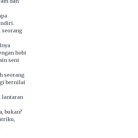
ram dan
apa
ndiri.
i seorang
lnya
engan hobi
ain seni
ah seorang
i bernilai
 lantaran
a, bukan?
utriku,
a