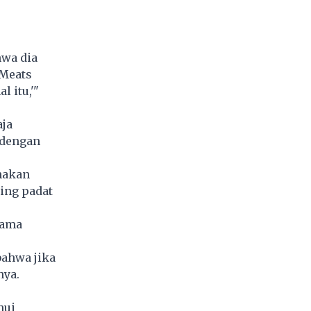
wa dia
 Meats
 itu,'"
ja
 dengan
rnakan
ing padat
sama
bahwa jika
nya.
hui