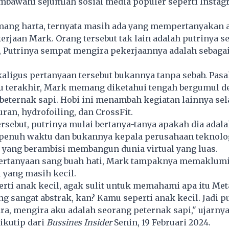
bawahi sejumlah sosial media populer seperti Instag
mang harta, ternyata masih ada yang mempertanyakan 
erjaan Mark. Orang tersebut tak lain adalah putrinya se
 Putrinya sempat mengira pekerjaannya adalah sebaga
aligus pertanyaan tersebut bukannya tanpa sebab. Pasa
u terakhir, Mark memang diketahui tengah bergumul d
beternak sapi. Hobi ini menambah kegiatan lainnya sel
uran, hydrofoiling, dan CrossFit.
ersebut, putrinya mulai bertanya-tanya apakah dia adal
 penuh waktu dan bukannya kepala perusahaan teknolog
r yang berambisi membangun dunia virtual yang luas.
rtanyaan sang buah hati, Mark tampaknya memaklumi
i yang masih kecil.
erti anak kecil, agak sulit untuk memahami apa itu Met
ng sangat abstrak, kan? Kamu seperti anak kecil. Jadi p
a, mengira aku adalah seorang peternak sapi," ujarny
ikutip dari
Bussines Insider
Senin, 19 Februari 2024.