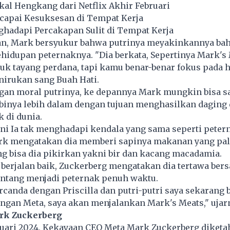
kal Hengkang dari Netflix Akhir Februari
ncapai Kesuksesan di Tempat Kerja
ghadapi Percakapan Sulit di Tempat Kerja
n, Mark bersyukur bahwa putrinya meyakinkannya bah
idupan peternaknya. "Dia berkata, Sepertinya Mark's
uk tayang perdana, tapi kamu benar-benar fokus pada hal
nirukan sang Buah Hati.
an moral putrinya, ke depannya Mark mungkin bisa sa
binya lebih dalam dengan tujuan menghasilkan daging
k di dunia.
ini Ia tak menghadapi kendala yang sama seperti pete
rk mengatakan dia memberi sapinya makanan yang pal
ng bisa dia pikirkan yakni bir dan kacang macadamia.
berjalan baik, Zuckerberg mengatakan dia tertawa ber
entang menjadi peternak penuh waktu.
ercanda dengan Priscilla dan putri-putri saya sekarang 
engan Meta, saya akan menjalankan Mark's Meats," ujar
rk Zuckerberg
ruari 2024, Kekayaan CEO Meta Mark Zuckerberg diketa