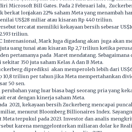
ri Microsoft Bill Gates. Pada 2 Februari lalu, Zuckerbe
k berkat lonjakan 22% saham Meta yang menambah har
nilai US$28 miliar atau kisaran Rp 440 triliun.
ersebut tercatat memiliki kekayaan bersih sebesar US$1
.593 triliun.
 Internasional, Mark Juga digadang akan juga akan m
juta uang tunai atau kisaran Rp 2,7 triliun ketika peru
den pertamanya pada Maret mendatang. Sebagaimana d
sekitar 350 juta saham Kelas A dan B Meta.
Zuckerberg diprediksi akan memperoleh lebih dari US$6
p 10,8 triliun per tahun jika Meta mempertahankan div
sar 50 sen.
perubahan yang luar biasa bagi seorang pria yang kek
ait erat dengan kinerja saham Meta.
ada 2021, kekayaan bersih Zuckerberg mencapai punc
 miliar, menurut Bloomberg Billionaires Index. Sayangn
Meta terpukul pada 2023. Investor dan analis mengkri
sebut karena menggelontorkan miliaran dolar ke Reali