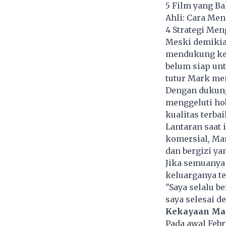
5 Film yang Ba
Ahli: Cara Me
4 Strategi Men
Meski demikia
mendukung keh
belum siap unt
tutur Mark me
Dengan dukung
menggeluti ho
kualitas terbai
Lantaran saat 
komersial, Ma
dan bergizi ya
Jika semuanya 
keluarganya t
"Saya selalu b
saya selesai d
Kekayaan Ma
Pada awal Feb