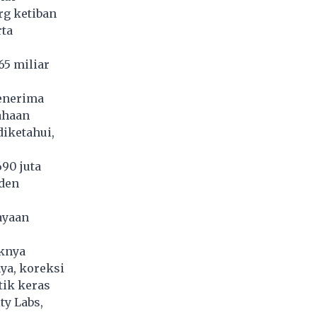
rg ketiban
ta
65 miliar
enerima
sahaan
iketahui,
90 juta
iden
ayaan
aknya
ya, koreksi
tik keras
ty Labs,