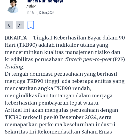
Idham Nur Indrajaya
Author
11:12am, 12 Dec, 2024
-
+
A
A
JAKARTA – Tingkat Keberhasilan Bayar dalam 90
Hari (TKB90) adalah indikator utama yang
mencerminkan kualitas manajemen risiko dan
kredibilitas perusahaan
fintech peer-to-peer
(P2P)
lending
.
Di tengah dominasi perusahaan yang berhasil
menjaga TKB90 tinggi, ada beberapa entitas yang
mencatatkan angka TKB90 rendah,
mengindikasikan tantangan dalam menjaga
keberhasilan pembayaran tepat waktu.
Artikel ini akan mengulas perusahaan dengan
TKB90 terkecil per-10 Desember 2024, serta
memaparkan performa keseluruhan industri.
Sekuritas Ini Rekomendasikan Saham Emas