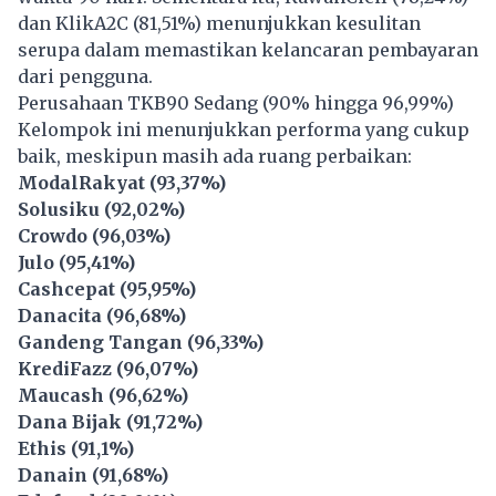
dan KlikA2C (81,51%) menunjukkan kesulitan
serupa dalam memastikan kelancaran pembayaran
dari pengguna.
Perusahaan TKB90 Sedang (90% hingga 96,99%)
Kelompok ini menunjukkan performa yang cukup
baik, meskipun masih ada ruang perbaikan:
ModalRakyat (93,37%)
Solusiku (92,02%)
Crowdo (96,03%)
Julo (95,41%)
Cashcepat (95,95%)
Danacita (96,68%)
Gandeng Tangan (96,33%)
KrediFazz (96,07%)
Maucash (96,62%)
Dana Bijak (91,72%)
Ethis (91,1%)
Danain (91,68%)