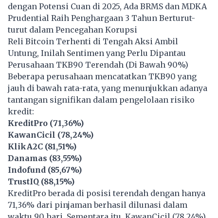
dengan Potensi Cuan di 2025, Ada BRMS dan MDKA
Prudential Raih Penghargaan 3 Tahun Berturut-
turut dalam Pencegahan Korupsi
Reli Bitcoin Terhenti di Tengah Aksi Ambil
Untung, Inilah Sentimen yang Perlu Dipantau
Perusahaan TKB90 Terendah (Di Bawah 90%)
Beberapa perusahaan mencatatkan TKB90 yang
jauh di bawah rata-rata, yang menunjukkan adanya
tantangan signifikan dalam pengelolaan risiko
kredit:
KreditPro (71,36%)
KawanCicil (78,24%)
KlikA2C (81,51%)
Danamas (83,55%)
Indofund (85,67%)
TrustIQ (88,15%)
KreditPro berada di posisi terendah dengan hanya
71,36% dari pinjaman berhasil dilunasi dalam
waktu 90 hari. Sementara itu, KawanCicil (78,24%)