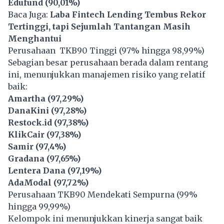
Edufund (90,01%)
Baca Juga:
Laba Fintech Lending Tembus Rekor
Tertinggi, tapi Sejumlah Tantangan Masih
Menghantui
Perusahaan TKB90 Tinggi (97% hingga 98,99%)
Sebagian besar perusahaan berada dalam rentang
ini, menunjukkan manajemen risiko yang relatif
baik:
Amartha (97,29%)
DanaKini (97,28%)
Restock.id (97,38%)
KlikCair (97,38%)
Samir (97,4%)
Gradana (97,65%)
Lentera Dana (97,19%)
AdaModal (97,72%)
Perusahaan TKB90 Mendekati Sempurna (99%
hingga 99,99%)
Kelompok ini menunjukkan kinerja sangat baik