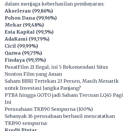
dalam menjaga keberhasilan pembayaran:
Akseleran (99,86%)
Pohon Dana (99,96%)
Mekar (99,48%)
Esta Kapital (99,5%)
AdaKami (99,79%)
Cicil (99,99%)
Qazwa (99,75%)
Findaya (99,35%)
PusatFilm 21 Ilegal, ini 5 Rekomendasi Situs
Nonton Film yang Aman
Saham BBRI Tertekan 23 Persen, Masih Menarik
untuk Investasi Jangka Panjang?
PTBA hingga GOTO jadi Saham Tercuan LQ45 Pagi
Ini
Perusahaan TKB90 Sempurna (100%)
Sebanyak 16 perusahaan berhasil mencatatkan
TKB90 sempurna:
Kredit Pintar