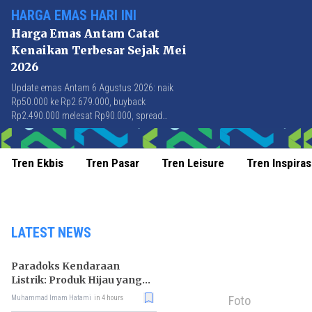
HARGA EMAS HARI INI
Harga Emas Antam Catat
Kenaikan Terbesar Sejak Mei
2026
Update emas Antam 6 Agustus 2026: naik
Rp50.000 ke Rp2.679.000, buyback
Rp2.490.000 melesat Rp90.000, spread
Rp189.000 tersempit sejak awal April 2026.
Tren Ekbis
Tren Pasar
Tren Leisure
Tren Inspiras
LATEST NEWS
Paradoks Kendaraan
Listrik: Produk Hijau yang
Ancam Hutan Tropis
Foto
Muhammad Imam Hatami
in 4 hours