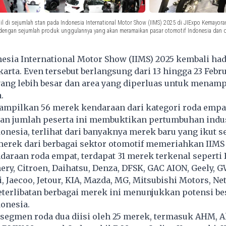
 di sejumlah stan pada Indonesia International Motor Show (IIMS) 2025 di JIExpo Kemayoran
engan sejumlah produk unggulannya yang akan meramaikan pasar otomotif Indonesia dan dita
sia International Motor Show (IIMS) 2025 kembali hadi
arta. Even tersebut berlangsung dari 13 hingga 23 Febru
yang lebih besar dan area yang diperluas untuk menam
a.
ampilkan 56 merek kendaraan dari kategori roda empa
tan jumlah peserta ini membuktikan pertumbuhan indu
donesia, terlihat dari banyaknya merek baru yang ikut se
erek dari berbagai sektor otomotif memeriahkan IIMS 
daraan roda empat, terdapat 31 merek terkenal seperti
hery, Citroen, Daihatsu, Denza, DFSK, GAC AION, Geely, 
, Jaecoo, Jetour, KIA, Mazda, MG, Mitsubishi Motors, Net
eterlibatan berbagai merek ini menunjukkan potensi be
donesia.
 segmen roda dua diisi oleh 25 merek, termasuk AHM, Alv