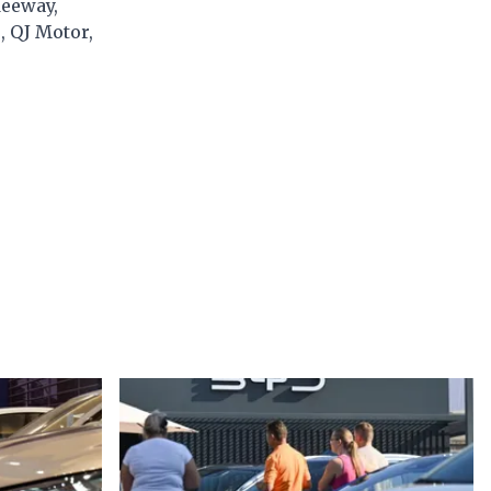
Keeway,
, QJ Motor,