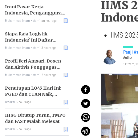
IIMS 2
Ironi Pasar Kerja
Indonesia, Pengangguran
Indone
Didominasi Lulusan SMK
Muhammad Imam Hatami
an hour ago
IIMS 202
Siapa Raja Logistik
Indonesia? Ini Daftar
Pemimpin Pasarnya
Muhammad Imam Hatami
3 hours ago
Panji A
Author
Profil Feri Amsari, Dosen
11:02am, 18
dan Aktivis Penggagas
Kabinet Bayangan
Muhammad Imam Hatami
5 hours ago
Penutupan LQ45 Hari Ini:
PGEO dan CUAN Naik,
MBMA Turun
Redaksi
5 hours ago
IHSG Ditutup Turun, TMPO
dan FAST Malah Melesat
Redaksi
5 hours ago