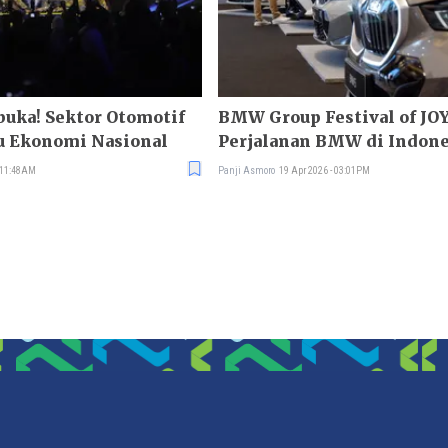
buka! Sektor Otomotif
BMW Group Festival of JOY
u Ekonomi Nasional
Perjalanan BMW di Indone
 11:48AM
Panji Asmoro
19 Apr 2026 - 03:01PM