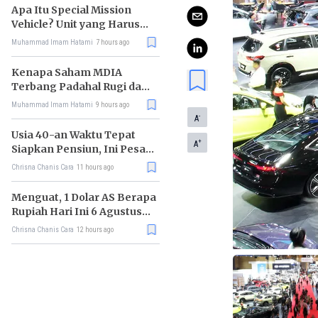
Apa Itu Special Mission
Vehicle? Unit yang Harus
Bereskan Utang Whoosh
Muhammad Imam Hatami
7 hours ago
Rp116 T
Kenapa Saham MDIA
Terbang Padahal Rugi dan
Terlilit Utang?
Muhammad Imam Hatami
9 hours ago
-
A
Usia 40-an Waktu Tepat
+
A
Siapkan Pensiun, Ini Pesan
Rhenald Kasali
Chrisna Chanis Cara
11 hours ago
Menguat, 1 Dolar AS Berapa
Rupiah Hari Ini 6 Agustus
2026?
Chrisna Chanis Cara
12 hours ago