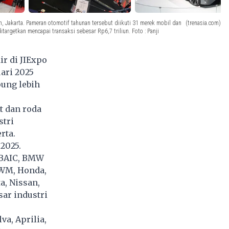
, Jakarta. Pameran otomotif tahunan tersebut diikuti 31 merek mobil dan
(trenasia.com)
rgetkan mencapai transaksi sebesar Rp6,7 triliun. Foto : Panji
r di JIExpo
ari 2025
pung lebih
t dan roda
stri
rta.
2025.
 BAIC, BMW
GWM, Honda,
a, Nissan,
sar industri
a, Aprilia,