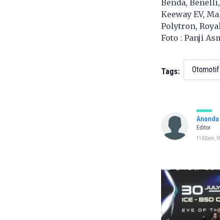
Benda, Benelli
Keeway EV, Mak
Polytron, Royal
Foto : Panji A
Otomotif
Tags:
Ananda 
Editor
11:02am, 18