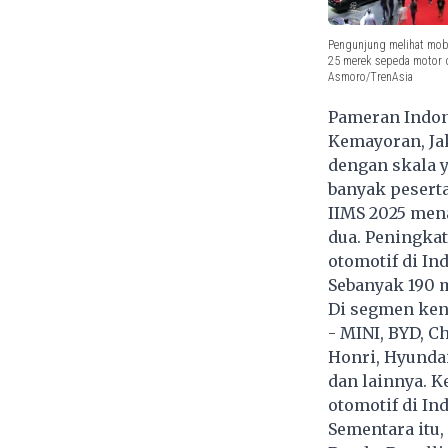
Pengunjung melihat mobil
25 merek sepeda motor d
Asmoro/TrenAsia
Pameran Indone
Kemayoran, Jak
dengan skala 
banyak pesert
IIMS 2025 men
dua. Peningka
otomotif di In
Sebanyak 190 m
Di segmen ken
- MINI, BYD, C
Honri, Hyundai
dan lainnya. K
otomotif di In
Sementara itu,