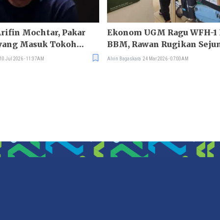
Arifin Mochtar, Pakar
Ekonom UGM Ragu WFH-1
ang Masuk Tokoh
BBM, Rawan Rugikan Seju
sia
Sektor
10 Jul 2026 - 11:37AM
Alvin Bagaskara
24 Mar 2026 - 07:00AM