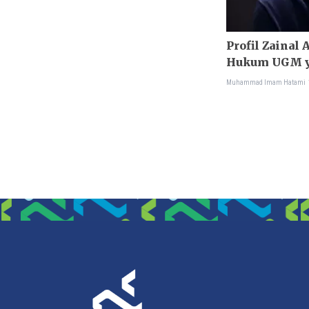
Profil Zainal 
Hukum UGM y
Reset Indone
Muhammad Imam Hatami