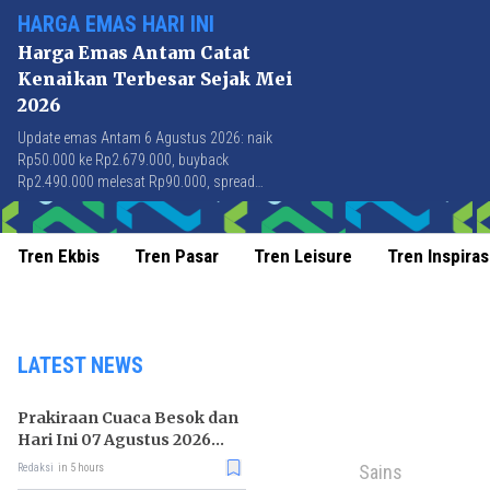
HARGA EMAS HARI INI
Harga Emas Antam Catat
Kenaikan Terbesar Sejak Mei
2026
Update emas Antam 6 Agustus 2026: naik
Rp50.000 ke Rp2.679.000, buyback
Rp2.490.000 melesat Rp90.000, spread
Rp189.000 tersempit sejak awal April 2026.
Tren Ekbis
Tren Pasar
Tren Leisure
Tren Inspiras
LATEST NEWS
Prakiraan Cuaca Besok dan
Hari Ini 07 Agustus 2026
untuk Wilayah DKI Jakarta
Sains
Redaksi
in 5 hours