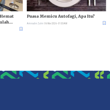
 Hemat
Puasa Memicu Autofagi, Apa Itu?
mlah
Amirudin Zuhri
06 Mar 2026 - 01:03AM