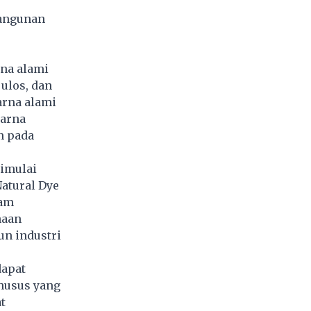
Bangunan
na alami
 ulos, dan
arna alami
warna
n pada
dimulai
atural Dye
lam
naan
un industri
apat
khusus yang
t