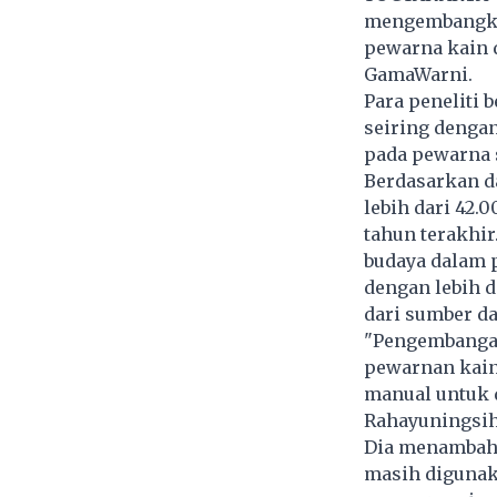
mengembangkan
pewarna kain 
GamaWarni.
Para peneliti 
seiring denga
pada pewarna s
Berdasarkan da
lebih dari 42.
tahun terakhi
budaya dalam 
dengan lebih d
dari sumber d
"Pengembangan
pewarnan kain
manual untuk d
Rahayuningsih,
Dia menambahk
masih digunak