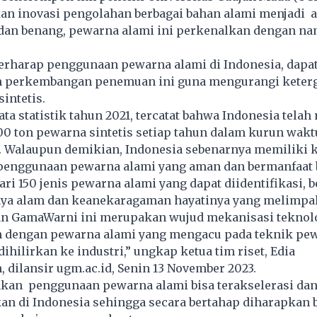
 inovasi pengolahan berbagai bahan alami menjadi a
dan benang, pewarna alami ini perkenalkan dengan n
berharap penggunaan pewarna alami di Indonesia, dapa
n perkembangan penemuan ini guna mengurangi keter
intetis.
ta statistik tahun 2021, tercatat bahwa Indonesia tel
000 ton pewarna sintetis setiap tahun dalam kurun wakt
r. Walaupun demikian, Indonesia sebenarnya memiliki 
penggunaan pewarna alami yang aman dan bermanfaat b
ari 150 jenis pewarna alami yang dapat diidentifikasi,
aya alam dan keanekaragaman hayatinya yang melimpa
 GamaWarni ini merupakan wujud mekanisasi teknol
 dengan pewarna alami yang mengacu pada teknik pe
ihilirkan ke industri,” ungkap ketua tim riset, Edia
 dilansir ugm.ac.id, Senin 13 November 2023.
an penggunaan pewarna alami bisa terakselerasi dan
an di Indonesia sehingga secara bertahap diharapkan 