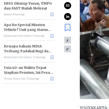
IHSG Ditutup Turun, TMPO
dan FAST Malah Melesat
Redaksi
8 hours ago
Apa Itu Special Mission
Vehicle? Unit yang Harus
Bereskan Utang Whoosh
Muhammad Imam Hatami
9 hours ago
Rp116 T
-
A
Kenapa Saham MDIA
+
A
Terbang Padahal Rugi dan
Terlilit Utang?
Muhammad Imam Hatami
11 hours ago
Usia 40-an Waktu Tepat
Siapkan Pensiun, Ini Pesan
Rhenald Kasali
Chrisna Chanis Cara
13 hours ago
YOGYAKARTA- S