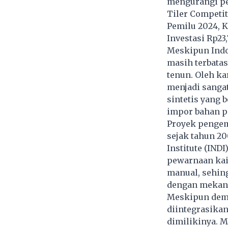
mengurangi p
Tiler Competi
Pemilu 2024, 
Investasi Rp23
Meskipun Indo
masih terbatas
tenun. Oleh k
menjadi sanga
sintetis yang 
impor bahan pe
Proyek pengem
sejak tahun 20
Institute (IN
pewarnaan kai
manual, sehing
dengan mekani
Meskipun demi
diintegrasikan
dimilikinya. M