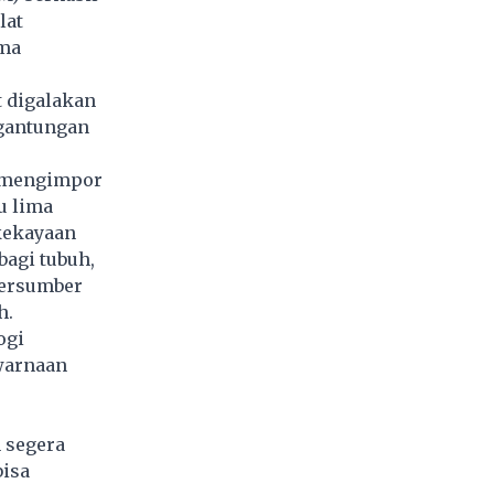
lat
ama
t digalakan
gantungan
ah mengimpor
u lima
kekayaan
agi tubuh,
 bersumber
h.
ogi
warnaan
 segera
bisa