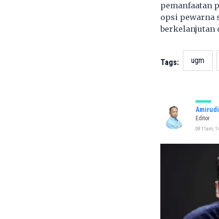
pemanfaatan p
opsi pewarna s
berkelanjutan 
ugm
Tags:
Amirudi
Editor
08:11am, 14