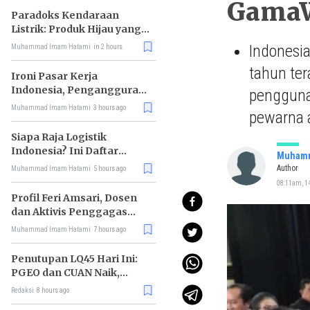
GamaW
Paradoks Kendaraan
Listrik: Produk Hijau yang
Ancam Hutan Tropis
Indonesia
Muhammad Imam Hatami
in 2 hours
tahun ter
Ironi Pasar Kerja
Indonesia, Pengangguran
pengguna
Didominasi Lulusan SMK
Muhammad Imam Hatami
3 hours ago
pewarna a
Siapa Raja Logistik
Indonesia? Ini Daftar
Muhamm
Pemimpin Pasarnya
Author
Muhammad Imam Hatami
5 hours ago
08:11am, 14
Profil Feri Amsari, Dosen
dan Aktivis Penggagas
Kabinet Bayangan
Muhammad Imam Hatami
7 hours ago
Penutupan LQ45 Hari Ini:
PGEO dan CUAN Naik,
MBMA Turun
Redaksi
8 hours ago