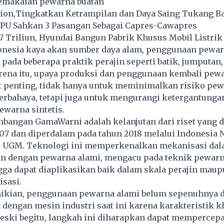
emakaian pewarna buatan
tion,Tingkatkan Ketrampilan dan Daya Saing Tukang 
KPU Sahkan 3 Pasangan Sebagai Capres-Cawapres
,7 Triliun, Hyundai Bangun Pabrik Khusus Mobil Listrik
nesia kaya akan sumber daya alam, penggunaan pewar
 pada beberapa praktik perajin seperti batik, jumputan,
arena itu, upaya produksi dan penggunaan kembali pew
t penting, tidak hanya untuk meminimalkan risiko pe
berbahaya, tetapi juga untuk mengurangi ketergantunga
warna sintetis.
bangan GamaWarni adalah kelanjutan dari riset yang 
07 dan diperdalam pada tahun 2018 melalui Indonesia N
DI) UGM. Teknologi ini memperkenalkan mekanisasi da
n dengan pewarna alami, mengacu pada teknik pewar
ga dapat diaplikasikan baik dalam skala perajin maup
sasi.
kian, penggunaan pewarna alami belum sepenuhnya d
 dengan mesin industri saat ini karena karakteristik 
eski begitu, langkah ini diharapkan dapat mempercepa