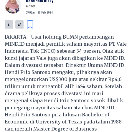
Debrinata Rizky
Author
09:02am, 28 Feb, 2024
-
+
A
A
JAKARTA - Usai holding BUMN pertambangan
MIND.ID menjadi pemilik saham mayoritas PT Vale
Indonesia Tbk (INCO) sebesar 34 persen. Otak atik
kursi jajaran Vale juga akan dibagikan ke MIND ID.
Dalam divestasi tersebut, Direktur Utama MIND ID
Hendi Prio Santoso mengaku, pihaknya akan
menggelontorkan US$300 juta atau sekitar Rp4,6
triliun untuk mengambil alih 14% saham. Setelah
drama peliknya proses divestasi ini mari
mengenal siapa Hendi Prio Santoso sosok dibalik
pemegang mayoritas saham atau bos MIND ID.
Hendi Prio Santoso pria lulusan Bachelor of
Economic di University of Texas pada tahun 1988
dan meraih Master Degree of Business