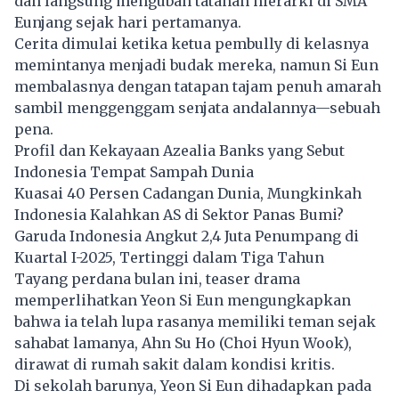
dan langsung mengubah tatanan hierarki di SMA
Eunjang sejak hari pertamanya.
Cerita dimulai ketika ketua pembully di kelasnya
memintanya menjadi budak mereka, namun Si Eun
membalasnya dengan tatapan tajam penuh amarah
sambil menggenggam senjata andalannya—sebuah
pena.
Profil dan Kekayaan Azealia Banks yang Sebut
Indonesia Tempat Sampah Dunia
Kuasai 40 Persen Cadangan Dunia, Mungkinkah
Indonesia Kalahkan AS di Sektor Panas Bumi?
Garuda Indonesia Angkut 2,4 Juta Penumpang di
Kuartal I-2025, Tertinggi dalam Tiga Tahun
Tayang perdana bulan ini, teaser
drama
memperlihatkan Yeon Si Eun mengungkapkan
bahwa ia telah lupa rasanya memiliki teman sejak
sahabat lamanya, Ahn Su Ho (Choi Hyun Wook),
dirawat di rumah sakit dalam kondisi kritis.
Di sekolah barunya, Yeon Si Eun dihadapkan pada