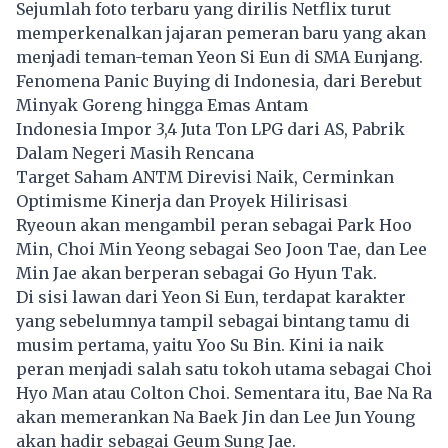
Sejumlah foto terbaru yang dirilis
Netflix
turut
memperkenalkan jajaran pemeran baru yang akan
menjadi teman-teman Yeon Si Eun di SMA Eunjang.
Fenomena Panic Buying di Indonesia, dari Berebut
Minyak Goreng hingga Emas Antam
Indonesia Impor 3,4 Juta Ton LPG dari AS, Pabrik
Dalam Negeri Masih Rencana
Target Saham ANTM Direvisi Naik, Cerminkan
Optimisme Kinerja dan Proyek Hilirisasi
Ryeoun akan mengambil peran sebagai Park Hoo
Min, Choi Min Yeong sebagai Seo Joon Tae, dan Lee
Min Jae akan berperan sebagai Go Hyun Tak.
Di sisi lawan dari Yeon Si Eun, terdapat karakter
yang sebelumnya tampil sebagai bintang tamu di
musim pertama, yaitu Yoo Su Bin. Kini ia naik
peran menjadi salah satu tokoh utama sebagai Choi
Hyo Man atau Colton Choi. Sementara itu, Bae Na Ra
akan memerankan Na Baek Jin dan Lee Jun Young
akan hadir sebagai Geum Sung Jae.