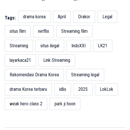
drama korea
April
Drakor
Legal
Tags:
situs film
netflix
Streaming film
Streaming
situs ilegal
IndoXXI
LK21
layarkaca21
Link Streaming
Rekomendasi Drama Korea
Streaming legal
drama Korea terbaru
idlix
2025
LokLok
weak hero class 2
park ji hoon