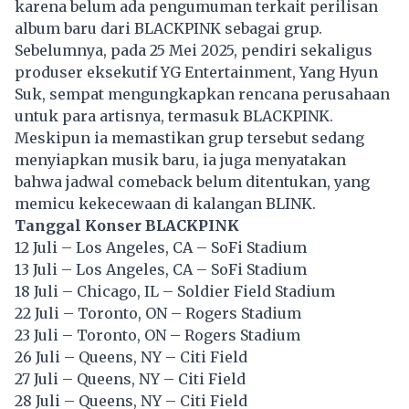
karena belum ada pengumuman terkait perilisan
album baru dari BLACKPINK sebagai grup.
Sebelumnya, pada 25 Mei 2025, pendiri sekaligus
produser eksekutif YG Entertainment, Yang Hyun
Suk, sempat mengungkapkan rencana perusahaan
untuk para artisnya, termasuk BLACKPINK.
Meskipun ia memastikan grup tersebut sedang
menyiapkan musik baru, ia juga menyatakan
bahwa jadwal comeback belum ditentukan, yang
memicu kekecewaan di kalangan BLINK.
Tanggal Konser BLACKPINK
12 Juli – Los Angeles, CA – SoFi Stadium
13 Juli – Los Angeles, CA – SoFi Stadium
18 Juli – Chicago, IL – Soldier Field Stadium
22 Juli – Toronto, ON – Rogers Stadium
23 Juli – Toronto, ON – Rogers Stadium
26 Juli – Queens, NY – Citi Field
27 Juli – Queens, NY – Citi Field
28 Juli – Queens, NY – Citi Field