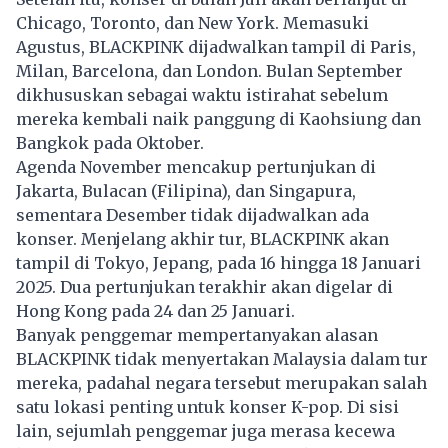
Chicago, Toronto, dan New York. Memasuki
Agustus, BLACKPINK dijadwalkan tampil di Paris,
Milan, Barcelona, dan London. Bulan September
dikhususkan sebagai waktu istirahat sebelum
mereka kembali naik panggung di Kaohsiung dan
Bangkok pada Oktober.
Agenda November mencakup pertunjukan di
Jakarta, Bulacan (Filipina), dan Singapura,
sementara Desember tidak dijadwalkan ada
konser. Menjelang akhir tur, BLACKPINK akan
tampil di Tokyo, Jepang, pada 16 hingga 18 Januari
2025. Dua pertunjukan terakhir akan digelar di
Hong Kong pada 24 dan 25 Januari.
Banyak penggemar mempertanyakan alasan
BLACKPINK tidak menyertakan Malaysia dalam tur
mereka, padahal negara tersebut merupakan salah
satu lokasi penting untuk konser K-pop. Di sisi
lain, sejumlah penggemar juga merasa kecewa