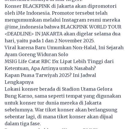
Konser BLACKPINK di Jakarta akan dipromotori
oleh iMe Indonesia. Promotor tersebut telah
mengumumkan melalui Instagram resmi mereka
@ime_indonesia bahwa BLACKPINK WORLD TOUR
<DEADLINE> IN JAKARTA akan digelar selama dua
hari, yaitu pada 1 dan 2 November 2025.
Viral karena Baru Umumkan Non-Halal, Ini Sejarah
Ayam Goreng Widuran Solo
MSIG Life Catat RBC 15x Lipat Lebih Tinggi dari
Ketentuan, Apa Artinya untuk Nasabah?
Kapan Puasa Tarwiyah 2025? Ini Jadwal
Lengkapnya
Lokasi konser berada di Stadion Utama Gelora
Bung Karno, sama seperti tempat yang digunakan
untuk konser tur dunia mereka di Jakarta
sebelumnya. War
tiket konser
akan berlangsung
sebentar lagi, di mana tiket konser akan dijual
dalam tiga fase.