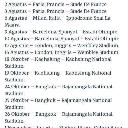
2 Agustus – Paris, Prancis – Stade De France
3 Agustus – Paris, Prancis – Stade De France
6 Agustus – Milan, Italia – Ippodromo Snai La
Maura
9 Agustus – Barcelona, Spanyol – Estadi Olimpic
10 Agustus – Barcelona, Spanyol – Estadi Olimpic
15 Agustus – London, Inggris – Wembley Stadium
16 Agustus – London, Inggris – Wembley Stadium
18 Oktober – Kaohsiung – Kaohsiung National
Stadium
19 Oktober – Kaohsiung – Kaohsiung National
Stadium
24 Oktober – Bangkok – Rajamangala National
Stadium
25 Oktober – Bangkok – Rajamangala National
Stadium
26 Oktober – Bangkok – Rajamangala National
Stadium
1 November – Jakarta – Stadion Utama Gelora Bung