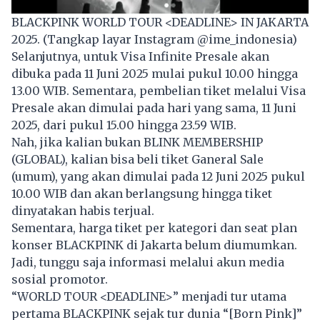
BLACKPINK WORLD TOUR <DEADLINE> IN JAKARTA
2025. (Tangkap layar Instagram @ime_indonesia)
Selanjutnya, untuk Visa Infinite Presale akan
dibuka pada 11 Juni 2025 mulai pukul 10.00 hingga
13.00 WIB. Sementara, pembelian tiket melalui Visa
Presale akan dimulai pada hari yang sama, 11 Juni
2025, dari pukul 15.00 hingga 23.59 WIB.
Nah, jika kalian bukan BLINK MEMBERSHIP
(GLOBAL), kalian bisa beli tiket Ganeral Sale
(umum), yang akan dimulai pada 12 Juni 2025 pukul
10.00 WIB dan akan berlangsung hingga tiket
dinyatakan habis terjual.
Sementara, harga tiket per kategori dan seat plan
konser BLACKPINK di Jakarta belum diumumkan.
Jadi, tunggu saja informasi melalui akun media
sosial promotor.
“WORLD TOUR <DEADLINE>” menjadi tur utama
pertama
BLACKPINK
sejak tur dunia “[Born Pink]”