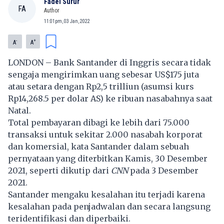
Fadel Surur
FA
Author
11:01pm, 03 Jan, 2022
-
+
A
A
LONDON – Bank Santander di Inggris secara tidak
sengaja mengirimkan uang sebesar US$175 juta
atau setara dengan Rp2,5 trilliun (asumsi kurs
Rp14,268.5 per dolar AS) ke ribuan nasabahnya saat
Natal.
Total pembayaran dibagi ke lebih dari 75.000
transaksi untuk sekitar 2.000 nasabah korporat
dan komersial, kata Santander dalam sebuah
pernyataan yang diterbitkan Kamis, 30 Desember
2021, seperti dikutip dari
CNN
pada 3 Desember
2021.
Santander mengaku kesalahan itu terjadi karena
kesalahan pada penjadwalan dan secara langsung
teridentifikasi dan diperbaiki.