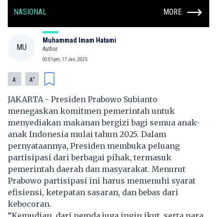
NASIONAL
MORE
Muhammad Imam Hatami
MU
Author
03:01pm, 17 Jan, 2025
-
+
A
A
JAKARTA - Presiden Prabowo Subianto
menegaskan komitmen pemerintah untuk
menyediakan makanan bergizi bagi semua anak-
anak Indonesia mulai tahun 2025. Dalam
pernyataannya, Presiden membuka peluang
partisipasi dari berbagai pihak, termasuk
pemerintah daerah dan masyarakat. Menurut
Prabowo partisipasi ini harus memenuhi syarat
efisiensi, ketepatan sasaran, dan bebas dari
kebocoran.
“Kemudian, dari pemda juga ingin ikut, serta para