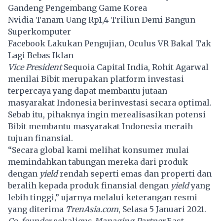
Gandeng Pengembang Game Korea
Nvidia Tanam Uang Rp1,4 Triliun Demi Bangun
Superkomputer
Facebook Lakukan Pengujian, Oculus VR Bakal Tak
Lagi Bebas Iklan
V
ice President
Sequoia Capital India, Rohit Agarwal
menilai Bibit merupakan platform investasi
terpercaya yang dapat membantu jutaan
masyarakat Indonesia berinvestasi secara optimal.
Sebab itu, pihaknya ingin merealisasikan potensi
Bibit membantu masyarakat Indonesia meraih
tujuan finansial.
“Secara global kami melihat konsumer mulai
memindahkan tabungan mereka dari produk
dengan
yield
rendah seperti emas dan properti dan
beralih kepada produk finansial dengan
yield
yang
lebih tinggi,” ujarnya melalui keterangan resmi
yang diterima
TrenAsia.com
, Selasa 5 Januari 2021.
Co-founder
sekaligus
Managing Partner
East