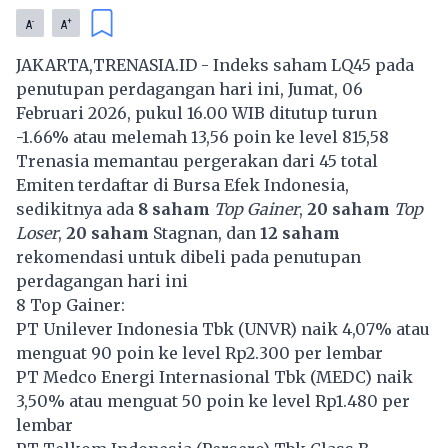
-
+
A
A
JAKARTA,TRENASIA.ID - Indeks saham LQ45 pada
penutupan perdagangan hari ini, Jumat, 06
Februari 2026, pukul 16.00 WIB ditutup turun
-1.66% atau melemah 13,56 poin ke level 815,58
Trenasia memantau pergerakan dari 45 total
Emiten terdaftar di Bursa Efek Indonesia,
sedikitnya ada
8 saham
Top Gainer
,
20 saham
Top
Loser
,
20 saham
Stagnan, dan
12 saham
rekomendasi untuk dibeli pada penutupan
perdagangan hari ini
8 Top Gainer:
PT Unilever Indonesia Tbk (
UNVR
) naik 4,07% atau
menguat 90 poin ke level Rp2.300 per lembar
PT Medco Energi Internasional Tbk (
MEDC
) naik
3,50% atau menguat 50 poin ke level Rp1.480 per
lembar