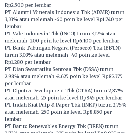
Rp2.500 per lembar
PT Alamtri Minerals Indonesia Tbk (
ADMR
) turun
3,33% atau melemah -60 poin ke level Rp1.740 per
lembar
PT Vale Indonesia Tbk (
INCO
) turun 3,17% atau
melemah -200 poin ke level Rp6.100 per lembar
PT Bank Tabungan Negara (Persero) Tbk (
BBTN
)
turun 3,03% atau melemah -40 poin ke level
Rp1.280 per lembar
PT Dian Swastatika Sentosa Tbk (
DSSA
) turun
2,98% atau melemah -2.625 poin ke level Rp85.375
per lembar
PT Ciputra Development Tbk (
CTRA
) turun 2,87%
atau melemah -25 poin ke level Rp845 per lembar
PT Indah Kiat Pulp & Paper Tbk (
INKP
) turun 2,75%
atau melemah -250 poin ke level Rp8.850 per
lembar
PT Barito Renewables Energy Tbk (
BREN
) turun