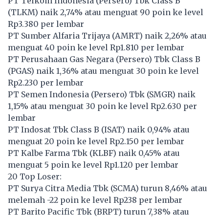
PT Telkom Indonesia (Persero) Tbk Class B
(
TLKM
) naik 2,74% atau menguat 90 poin ke level
Rp3.380 per lembar
PT Sumber Alfaria Trijaya (
AMRT
) naik 2,26% atau
menguat 40 poin ke level Rp1.810 per lembar
PT Perusahaan Gas Negara (Persero) Tbk Class B
(
PGAS
) naik 1,36% atau menguat 30 poin ke level
Rp2.230 per lembar
PT Semen Indonesia (Persero) Tbk (
SMGR
) naik
1,15% atau menguat 30 poin ke level Rp2.630 per
lembar
PT Indosat Tbk Class B (
ISAT
) naik 0,94% atau
menguat 20 poin ke level Rp2.150 per lembar
PT Kalbe Farma Tbk (
KLBF
) naik 0,45% atau
menguat 5 poin ke level Rp1.120 per lembar
20 Top Loser:
PT Surya Citra Media Tbk (
SCMA
) turun 8,46% atau
melemah -22 poin ke level Rp238 per lembar
PT Barito Pacific Tbk (
BRPT
) turun 7,38% atau