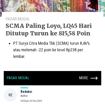
PASAR MODAL
SCMA Paling Loyo, LQ45 Hari
Ditutup Turun ke 815,58 Poin
PT Surya Citra Media Tbk (SCMA) turun 8,46%
atau melemah -22 poin ke level Rp238 per
lembar.
PASAR MODAL
MORE
Redaksi
RE
Author
04:02pm, 06 Feb, 2026