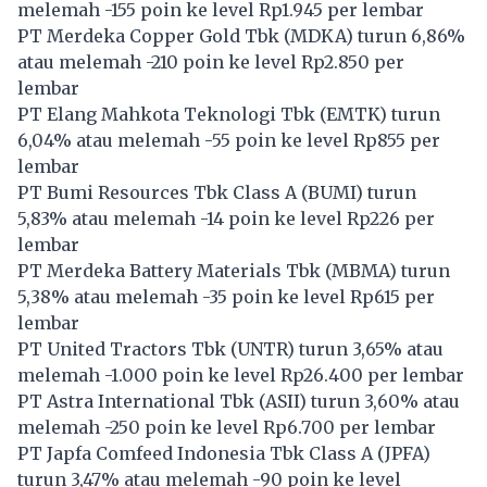
melemah -155 poin ke level Rp1.945 per lembar
PT Merdeka Copper Gold Tbk (
MDKA
) turun 6,86%
atau melemah -210 poin ke level Rp2.850 per
lembar
PT Elang Mahkota Teknologi Tbk (
EMTK
) turun
6,04% atau melemah -55 poin ke level Rp855 per
lembar
PT Bumi Resources Tbk Class A (
BUMI
) turun
5,83% atau melemah -14 poin ke level Rp226 per
lembar
PT Merdeka Battery Materials Tbk (
MBMA
) turun
5,38% atau melemah -35 poin ke level Rp615 per
lembar
PT United Tractors Tbk (
UNTR
) turun 3,65% atau
melemah -1.000 poin ke level Rp26.400 per lembar
PT Astra International Tbk (
ASII
) turun 3,60% atau
melemah -250 poin ke level Rp6.700 per lembar
PT Japfa Comfeed Indonesia Tbk Class A (
JPFA
)
turun 3,47% atau melemah -90 poin ke level