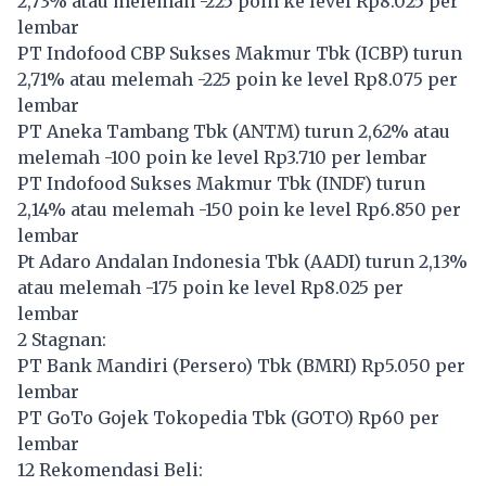
2,73% atau melemah -225 poin ke level Rp8.025 per
lembar
PT Indofood CBP Sukses Makmur Tbk (
ICBP
) turun
2,71% atau melemah -225 poin ke level Rp8.075 per
lembar
PT Aneka Tambang Tbk (
ANTM
) turun 2,62% atau
melemah -100 poin ke level Rp3.710 per lembar
PT Indofood Sukses Makmur Tbk (
INDF
) turun
2,14% atau melemah -150 poin ke level Rp6.850 per
lembar
Pt Adaro Andalan Indonesia Tbk (
AADI
) turun 2,13%
atau melemah -175 poin ke level Rp8.025 per
lembar
2 Stagnan:
PT Bank Mandiri (Persero) Tbk (
BMRI
) Rp5.050 per
lembar
PT GoTo Gojek Tokopedia Tbk (
GOTO
) Rp60 per
lembar
12 Rekomendasi Beli: