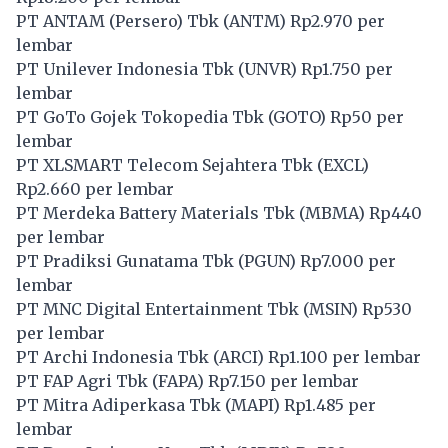
PT ANTAM (Persero) Tbk (
ANTM
) Rp2.970 per
lembar
PT Unilever Indonesia Tbk (
UNVR
) Rp1.750 per
lembar
PT GoTo Gojek Tokopedia Tbk (
GOTO
) Rp50 per
lembar
PT XLSMART Telecom Sejahtera Tbk (
EXCL
)
Rp2.660 per lembar
PT Merdeka Battery Materials Tbk (
MBMA
) Rp440
per lembar
PT Pradiksi Gunatama Tbk (
PGUN
) Rp7.000 per
lembar
PT MNC Digital Entertainment Tbk (
MSIN
) Rp530
per lembar
PT Archi Indonesia Tbk (
ARCI
) Rp1.100 per lembar
PT FAP Agri Tbk (
FAPA
) Rp7.150 per lembar
PT Mitra Adiperkasa Tbk (
MAPI
) Rp1.485 per
lembar