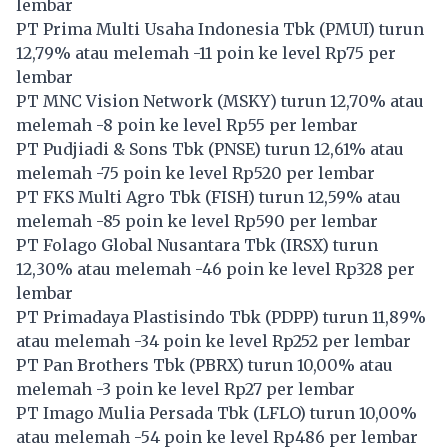
lembar
PT Prima Multi Usaha Indonesia Tbk (
PMUI
) turun
12,79% atau melemah -11 poin ke level Rp75 per
lembar
PT MNC Vision Network (
MSKY
) turun 12,70% atau
melemah -8 poin ke level Rp55 per lembar
PT Pudjiadi & Sons Tbk (
PNSE
) turun 12,61% atau
melemah -75 poin ke level Rp520 per lembar
PT FKS Multi Agro Tbk (
FISH
) turun 12,59% atau
melemah -85 poin ke level Rp590 per lembar
PT Folago Global Nusantara Tbk (
IRSX
) turun
12,30% atau melemah -46 poin ke level Rp328 per
lembar
PT Primadaya Plastisindo Tbk (
PDPP
) turun 11,89%
atau melemah -34 poin ke level Rp252 per lembar
PT Pan Brothers Tbk (
PBRX
) turun 10,00% atau
melemah -3 poin ke level Rp27 per lembar
PT Imago Mulia Persada Tbk (
LFLO
) turun 10,00%
atau melemah -54 poin ke level Rp486 per lembar