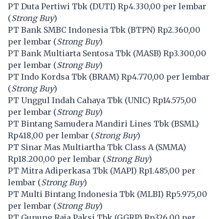
PT Duta Pertiwi Tbk (
DUTI
) Rp4.330,00 per lembar
(
Strong Buy
)
PT Bank SMBC Indonesia Tbk (
BTPN
) Rp2.360,00
per lembar (
Strong Buy
)
PT Bank Multiarta Sentosa Tbk (
MASB
) Rp3.300,00
per lembar (
Strong Buy
)
PT Indo Kordsa Tbk (
BRAM
) Rp4.770,00 per lembar
(
Strong Buy
)
PT Unggul Indah Cahaya Tbk (
UNIC
) Rp14.575,00
per lembar (
Strong Buy
)
PT Bintang Samudera Mandiri Lines Tbk (
BSML
)
Rp418,00 per lembar (
Strong Buy
)
PT Sinar Mas Multiartha Tbk Class A (
SMMA
)
Rp18.200,00 per lembar (
Strong Buy
)
PT Mitra Adiperkasa Tbk (
MAPI
) Rp1.485,00 per
lembar (
Strong Buy
)
PT Multi Bintang Indonesia Tbk (
MLBI
) Rp5.975,00
per lembar (
Strong Buy
)
PT Gunung Raja Paksi Tbk (
GGRP
) Rp326,00 per