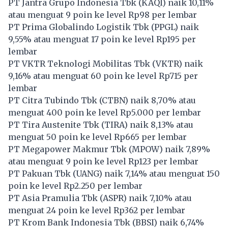
PT Jantra Grupo Indonesia Tbk (
KAQI
) naik 10,11%
atau menguat 9 poin ke level Rp98 per lembar
PT Prima Globalindo Logistik Tbk (
PPGL
) naik
9,55% atau menguat 17 poin ke level Rp195 per
lembar
PT VKTR Teknologi Mobilitas Tbk (
VKTR
) naik
9,16% atau menguat 60 poin ke level Rp715 per
lembar
PT Citra Tubindo Tbk (
CTBN
) naik 8,70% atau
menguat 400 poin ke level Rp5.000 per lembar
PT Tira Austenite Tbk (
TIRA
) naik 8,13% atau
menguat 50 poin ke level Rp665 per lembar
PT Megapower Makmur Tbk (
MPOW
) naik 7,89%
atau menguat 9 poin ke level Rp123 per lembar
PT Pakuan Tbk (
UANG
) naik 7,14% atau menguat 150
poin ke level Rp2.250 per lembar
PT Asia Pramulia Tbk (
ASPR
) naik 7,10% atau
menguat 24 poin ke level Rp362 per lembar
PT Krom Bank Indonesia Tbk (
BBSI
) naik 6,74%