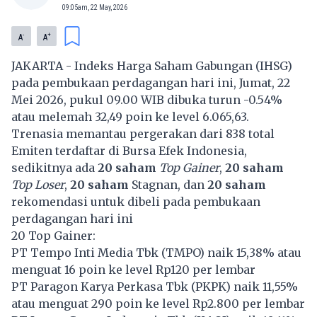
09:05am, 22 May, 2026
-
+
A
A
JAKARTA - Indeks Harga Saham Gabungan (IHSG)
pada pembukaan perdagangan hari ini, Jumat, 22
Mei 2026, pukul 09.00 WIB dibuka turun -0.54%
atau melemah 32,49 poin ke level 6.065,63.
Trenasia memantau pergerakan dari 838 total
Emiten terdaftar di Bursa Efek Indonesia,
sedikitnya ada
20 saham
Top Gainer
,
20 saham
Top Loser
,
20 saham
Stagnan, dan
20 saham
rekomendasi untuk dibeli pada pembukaan
perdagangan hari ini
20 Top Gainer:
PT Tempo Inti Media Tbk (
TMPO
) naik 15,38% atau
menguat 16 poin ke level Rp120 per lembar
PT Paragon Karya Perkasa Tbk (
PKPK
) naik 11,55%
atau menguat 290 poin ke level Rp2.800 per lembar