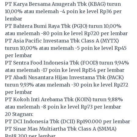
PT Karya Bersama Anugerah Tbk (
KBAG
) turun
10,00% atau melemah -4 poin ke level Rp36 per
lembar
PT Bahtera Bumi Raya Tbk (
PGJO
) turun 10,00%
atau melemah -80 poin ke level Rp720 per lembar
PT Asia Pacific Investama Tbk Class A (
MYTX
)
turun 10,00% atau melemah -5 poin ke level Rp45
per lembar
PT Sentra Food Indonesia Tbk (
FOOD
) turun 9,94%
atau melemah -17 poin ke level Rp154 per lembar
PT Abadi Nusantara Hijau Investama Tbk (
PACK
)
turun 9,93% atau melemah -30 poin ke level Rp272
per lembar
PT Kokoh Inti Arebama Tbk (
KOIN
) turun 9,88%
atau melemah -8 poin ke level Rp73 per lembar
20 Stagnan:
PT DCI Indonesia Tbk (
DCII
) Rp190.000 per lembar
PT Sinar Mas Multiartha Tbk Class A (
SMMA
)
Rp18.200 per lembar