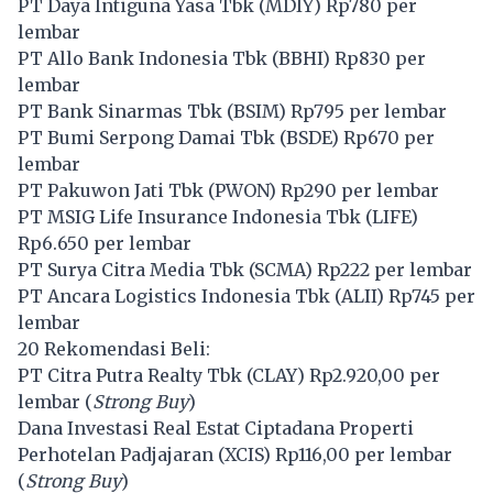
PT Daya Intiguna Yasa Tbk (
MDIY
) Rp780 per
lembar
PT Allo Bank Indonesia Tbk (
BBHI
) Rp830 per
lembar
PT Bank Sinarmas Tbk (
BSIM
) Rp795 per lembar
PT Bumi Serpong Damai Tbk (
BSDE
) Rp670 per
lembar
PT Pakuwon Jati Tbk (
PWON
) Rp290 per lembar
PT MSIG Life Insurance Indonesia Tbk (
LIFE
)
Rp6.650 per lembar
PT Surya Citra Media Tbk (
SCMA
) Rp222 per lembar
PT Ancara Logistics Indonesia Tbk (
ALII
) Rp745 per
lembar
20 Rekomendasi Beli:
PT Citra Putra Realty Tbk (
CLAY
) Rp2.920,00 per
lembar (
Strong Buy
)
Dana Investasi Real Estat Ciptadana Properti
Perhotelan Padjajaran (
XCIS
) Rp116,00 per lembar
(
Strong Buy
)