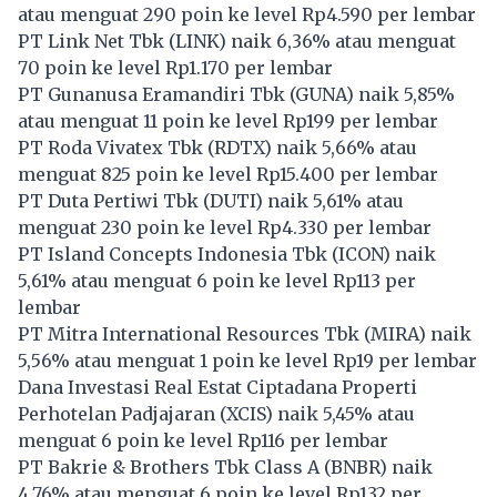
atau menguat 290 poin ke level Rp4.590 per lembar
PT Link Net Tbk (
LINK
) naik 6,36% atau menguat
70 poin ke level Rp1.170 per lembar
PT Gunanusa Eramandiri Tbk (
GUNA
) naik 5,85%
atau menguat 11 poin ke level Rp199 per lembar
PT Roda Vivatex Tbk (
RDTX
) naik 5,66% atau
menguat 825 poin ke level Rp15.400 per lembar
PT Duta Pertiwi Tbk (
DUTI
) naik 5,61% atau
menguat 230 poin ke level Rp4.330 per lembar
PT Island Concepts Indonesia Tbk (
ICON
) naik
5,61% atau menguat 6 poin ke level Rp113 per
lembar
PT Mitra International Resources Tbk (
MIRA
) naik
5,56% atau menguat 1 poin ke level Rp19 per lembar
Dana Investasi Real Estat Ciptadana Properti
Perhotelan Padjajaran (
XCIS
) naik 5,45% atau
menguat 6 poin ke level Rp116 per lembar
PT Bakrie & Brothers Tbk Class A (
BNBR
) naik
4,76% atau menguat 6 poin ke level Rp132 per