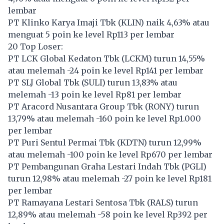
lembar
PT Klinko Karya Imaji Tbk (
KLIN
) naik 4,63% atau
menguat 5 poin ke level Rp113 per lembar
20 Top Loser:
PT LCK Global Kedaton Tbk (
LCKM
) turun 14,55%
atau melemah -24 poin ke level Rp141 per lembar
PT SLJ Global Tbk (
SULI
) turun 13,83% atau
melemah -13 poin ke level Rp81 per lembar
PT Aracord Nusantara Group Tbk (
RONY
) turun
13,79% atau melemah -160 poin ke level Rp1.000
per lembar
PT Puri Sentul Permai Tbk (
KDTN
) turun 12,99%
atau melemah -100 poin ke level Rp670 per lembar
PT Pembangunan Graha Lestari Indah Tbk (
PGLI
)
turun 12,98% atau melemah -27 poin ke level Rp181
per lembar
PT Ramayana Lestari Sentosa Tbk (
RALS
) turun
12,89% atau melemah -58 poin ke level Rp392 per