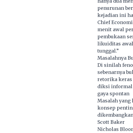
hanya dua meni
penurunan ber
kejadian ini h
Chief Economis
menit awal per
pembukaan seri
likuiditas awa
tunggal.”
Masalahnya Bu
Di sinilah fe
sebenarnya bu
retorika keras
diksi informal
gaya spontan
Masalah yang l
konsep pentin
dikembangkan
Scott Baker
Nicholas Bloo