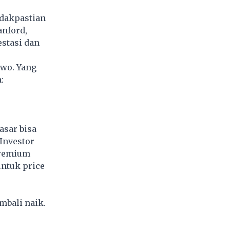
idakpastian
anford,
stasi dan
owo. Yang
:
asar bisa
Investor
premium
untuk price
mbali naik.