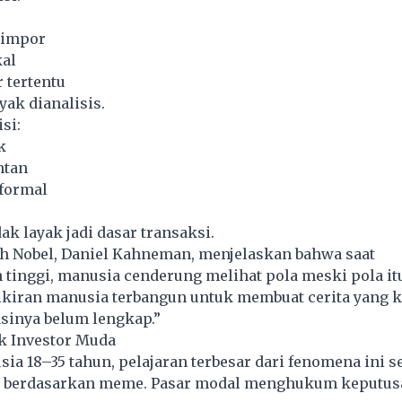
-impor
kal
r tertentu
ayak dianalisis.
isi:
k
ntan
nformal
dak layak jadi dasar transaksi.
ih Nobel, Daniel Kahneman, menjelaskan bahwa saat
 tinggi, manusia cenderung melihat pola meski pola it
Pikiran manusia terbangun untuk membuat cerita yang 
sinya belum lengkap.”
k Investor Muda
usia 18–35 tahun, pelajaran terbesar dari fenomena ini 
g berdasarkan meme. Pasar modal menghukum keputus