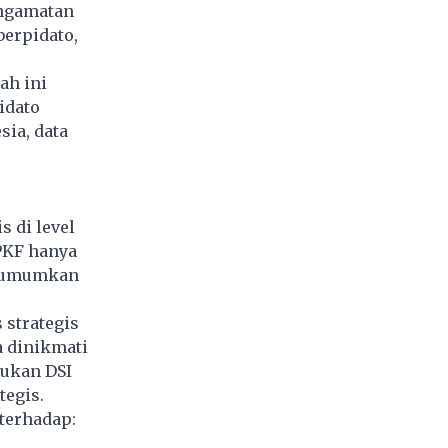
pengamatan
berpidato,
ah ini
idato
ia, data
s di level
PKF hanya
ngumumkan
 strategis
a dinikmati
tukan DSI
tegis.
terhadap: