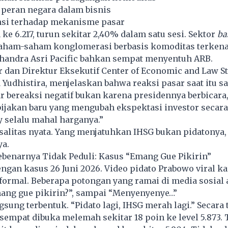
peran negara dalam bisnis
ensi terhadap mekanisme pasar
 ke 6.217, turun sekitar 2,40% dalam satu sesi. Sektor
ba
 Saham-saham konglomerasi berbasis komoditas terken
Chandra Asri Pacific bahkan sempat menyentuh ARB.
 dan Direktur Eksekutif Center of Economic and Law S
a Yudhistira, menjelaskan bahwa reaksi pasar saat itu s
ar bereaksi negatif bukan karena presidennya berbicara,
bijakan baru yang mengubah ekspektasi investor secar
y selalu mahal harganya.”
salitas nyata. Yang menjatuhkan IHSG bukan pidatonya
ya.
ebenarnya Tidak Peduli: Kasus “Emang Gue Pikirin”
gan kasus 26 Juni 2026. Video pidato Prabowo viral ka
formal. Beberapa potongan yang ramai di media sosial 
ang gue pikirin?”, sampai “Menyenyenye…”
gsung terbentuk. “Pidato lagi, IHSG merah lagi.” Secara 
mpat dibuka melemah sekitar 18 poin ke level 5.873. 