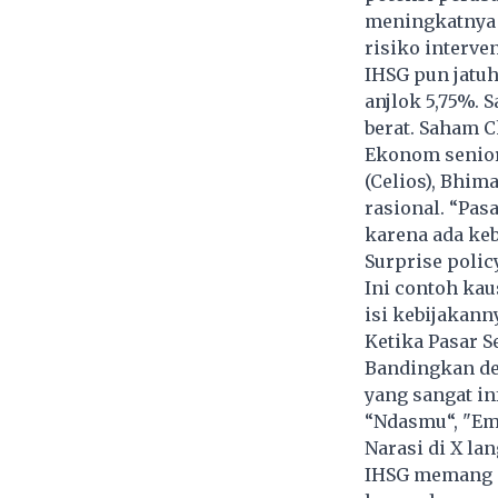
meningkatnya 
risiko interv
IHSG pun jatuh
anjlok 5,75%.
berat. Saham 
Ekonom senior
(Celios), Bhim
rasional. “Pas
karena ada ke
Surprise polic
Ini contoh kau
isi kebijakann
Ketika Pasar S
Bandingkan den
yang sangat in
“Ndasmu“, "Em
Narasi di X lan
IHSG memang se