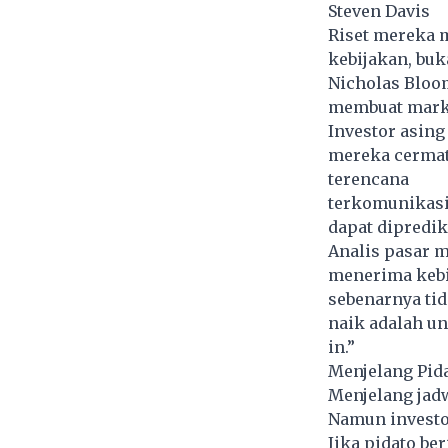
Steven Davis
Riset mereka 
kebijakan, buk
Nicholas Bloo
membuat market
Investor asing
mereka cermat
terencana
terkomunikas
dapat dipredik
Analis pasar m
menerima kebij
sebenarnya tid
naik adalah un
in.”
Menjelang Pida
Menjelang jad
Namun investor
Jika pidato ber