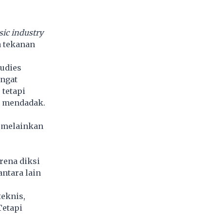
sic industry
a tekanan
tudies
angat
 tetapi
a mendadak.
, melainkan
rena diksi
antara lain
teknis,
Tetapi