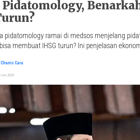
Pidatomology, Benarkah
Turun?
 pidatomology ramai di medsos menjelang pidat
bisa membuat IHSG turun? Ini penjelasan ekonom
 Chanis Cara
9 Jun, 2026