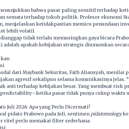
menunjukkan bahwa pasar paling sensitif terhadap ket
an semata terhadap tokoh politik. Profesor ekonomi St
m, menjelaskan ketidakpastian memicu penundaan inve
 lebih volatil.
 dianggap tidak terlalu memusingkan gaya bicara Prab
i adalah apakah kebijakan strategis diumumkan secara
ikan
si
odal dari Maybank Sekuritas, Fath Aliansyah, menilai p
akan agresif sekalipun selama komunikasinya jelas. “
ak anti terhadap kebijakan besar. Yang membuat risk 
predictability—ketika pasar tidak punya cukup waktu 
to Juli 2026: Apa yang Perlu Dicermati?
wal pidato
Prabowo
pada Juli, sentimen
pidatomology
ke
 ritel perlu memakai filter sederhana.
isi: