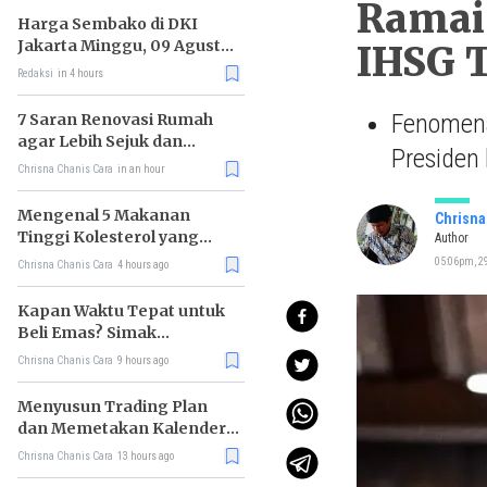
Ramai 
Harga Sembako di DKI
Jakarta Minggu, 09 Agustus
IHSG 
2026, Daging Sapi Murni
Redaksi
in 4 hours
(Semur) Naik, Bawang
Putih Turun
Fenomena
7 Saran Renovasi Rumah
agar Lebih Sejuk dan
Presiden 
Nyaman Ditinggali
Chrisna Chanis Cara
in an hour
Mengenal 5 Makanan
Chrisna
Tinggi Kolesterol yang
Author
Justru Menyehatkan
05:06pm, 2
Chrisna Chanis Cara
4 hours ago
Kapan Waktu Tepat untuk
Beli Emas? Simak
Strateginya
Chrisna Chanis Cara
9 hours ago
Menyusun Trading Plan
dan Memetakan Kalender
Ekonomi Mingguan
Chrisna Chanis Cara
13 hours ago