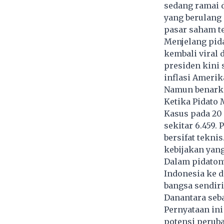
sedang ramai 
yang berulang 
pasar saham te
Menjelang pida
kembali viral 
presiden kini 
inflasi Amerik
Namun benarka
Ketika Pidato
Kasus pada 20 
sekitar 6.459.
bersifat tekn
kebijakan yang
Dalam pidaton
Indonesia ke d
bangsa sendir
Danantara seba
Pernyataan ini
potensi perub