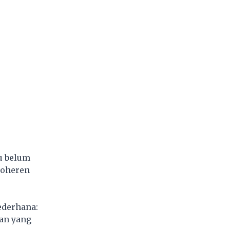
u belum
koheren
sederhana:
an yang