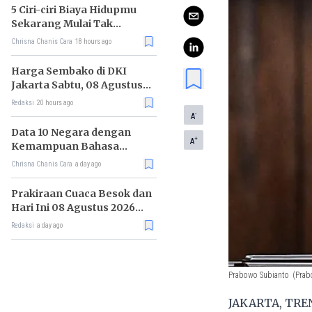
5 Ciri-ciri Biaya Hidupmu
Sekarang Mulai Tak
Terkendali
Chrisna Chanis Cara
18 hours ago
Harga Sembako di DKI
Jakarta Sabtu, 08 Agustus
2026, Daging Kambing
Redaksi
20 hours ago
Naik, Bawang Merah Turun
-
A
Data 10 Negara dengan
+
A
Kemampuan Bahasa
Inggris Terbaik
Chrisna Chanis Cara
a day ago
Prakiraan Cuaca Besok dan
Hari Ini 08 Agustus 2026
untuk Wilayah DKI Jakarta
Redaksi
a day ago
Prabowo Subianto
(Prab
JAKARTA, TRENA