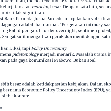
t kemudian, indeks rebound ke sekitar 5.904. Tidak ad
kelanjutan atau
repricing
besar. Dengan kata lain, secar
ampir tidak signifikan.
t Bank Permata, Josua Pardede, menjelaskan volatilitas
dagangan adalah hal normal. “Pergerakan intraday saa
ng kali dipengaruhi order overnight, sentimen global
l. Sangat sulit mengaitkan gerak dua menit dengan satu 
kan Diksi, tapi
Policy Uncertainty
nomena
pidatomology
menjadi menarik. Masalah utama i
kan pada gaya komunikasi Prabowo. Bukan soal:
ebih besar adalah ketidakpastian kebijakan. Dalam ek
g bernama Economic Policy Uncertainty Index (EPU), y
 oleh ekonom:
m