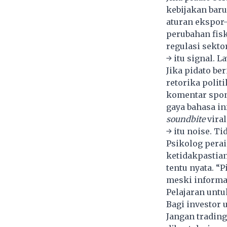
kebijakan baru
aturan ekspor
perubahan fis
regulasi sekto
→ itu signal. L
Jika pidato ber
retorika politi
komentar spo
gaya bahasa i
soundbite
viral
→ itu noise. Ti
Psikolog pera
ketidakpastian
tentu nyata. “
meski informa
Pelajaran untu
Bagi investor 
Jangan tradin