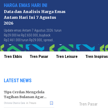
HARGA EMAS HARI INI
Data dan Analisis Harga Emas
Antam Hari Ini 7 Agustus
2026
Update emas Antam 7 Agustus 2026: turun
Rp29.000 ke Rp2.650.000, buyback
Rp2.461.000 turun Rp29.000, spread
Rp189.000 stabil di level terbaik sejak April
2026.
Tren Ekbis
Tren Pasar
Tren Leisure
Tren Inspiras
LATEST NEWS
Tips Cerdas Mengelola
Tagihan Bulanan Agar
Tidak Telat Bayar
Tren Pasar
Chrisna Chanis Cara
in 7 hours