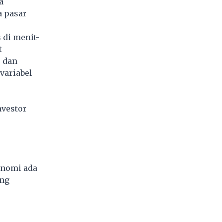
a
a pasar
 di menit-
t
, dan
variabel
nvestor
onomi ada
ang