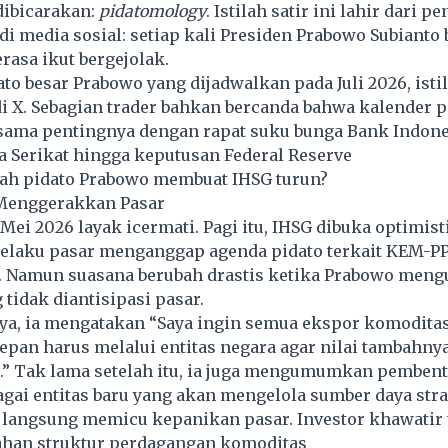
dibicarakan:
pidatomology
. Istilah satir ini lahir dari 
di media sosial: setiap kali Presiden Prabowo Subianto 
rasa ikut bergejolak.
to besar Prabowo yang dijadwalkan pada Juli 2026, istil
di X. Sebagian trader bahkan bercanda bahwa kalender p
sama pentingnya dengan rapat suku bunga Bank Indones
a Serikat hingga keputusan Federal Reserve
h pidato Prabowo membuat IHSG turun?
 Menggerakkan Pasar
Mei 2026 layak icermati. Pagi itu, IHSG dibuka optimisti
 Pelaku pasar menganggap agenda pidato terkait KEM-P
is. Namun suasana berubah drastis ketika Prabowo me
 tidak diantisipasi pasar.
ya, ia mengatakan “Saya ingin semua ekspor komoditas
epan harus melalui entitas negara agar nilai tambahny
i.” Tak lama setelah itu, ia juga mengumumkan pemben
gai entitas baru yang akan mengelola sumber daya stra
 langsung memicu kepanikan pasar. Investor khawatir 
ahan struktur perdagangan komoditas