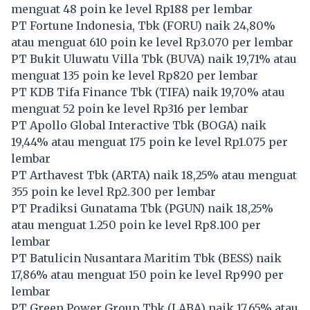
menguat 48 poin ke level Rp188 per lembar
PT Fortune Indonesia, Tbk (
FORU
) naik 24,80%
atau menguat 610 poin ke level Rp3.070 per lembar
PT Bukit Uluwatu Villa Tbk (
BUVA
) naik 19,71% atau
menguat 135 poin ke level Rp820 per lembar
PT KDB Tifa Finance Tbk (
TIFA
) naik 19,70% atau
menguat 52 poin ke level Rp316 per lembar
PT Apollo Global Interactive Tbk (
BOGA
) naik
19,44% atau menguat 175 poin ke level Rp1.075 per
lembar
PT Arthavest Tbk (
ARTA
) naik 18,25% atau menguat
355 poin ke level Rp2.300 per lembar
PT Pradiksi Gunatama Tbk (
PGUN
) naik 18,25%
atau menguat 1.250 poin ke level Rp8.100 per
lembar
PT Batulicin Nusantara Maritim Tbk (
BESS
) naik
17,86% atau menguat 150 poin ke level Rp990 per
lembar
PT Green Power Group Tbk (
LABA
) naik 17,65% atau