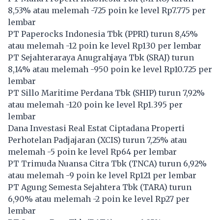
8,53% atau melemah -725 poin ke level Rp7.775 per
lembar
PT Paperocks Indonesia Tbk (
PPRI
) turun 8,45%
atau melemah -12 poin ke level Rp130 per lembar
PT Sejahteraraya Anugrahjaya Tbk (
SRAJ
) turun
8,14% atau melemah -950 poin ke level Rp10.725 per
lembar
PT Sillo Maritime Perdana Tbk (
SHIP
) turun 7,92%
atau melemah -120 poin ke level Rp1.395 per
lembar
Dana Investasi Real Estat Ciptadana Properti
Perhotelan Padjajaran (
XCIS
) turun 7,25% atau
melemah -5 poin ke level Rp64 per lembar
PT Trimuda Nuansa Citra Tbk (
TNCA
) turun 6,92%
atau melemah -9 poin ke level Rp121 per lembar
PT Agung Semesta Sejahtera Tbk (
TARA
) turun
6,90% atau melemah -2 poin ke level Rp27 per
lembar