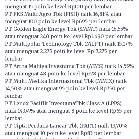
menguat 15 poin ke level Rp100 per lembar
PT FKS Multi Agro Tbk (
FISH
) naik 16,81% atau
menguat 100 poin ke level Rp695 per lembar
PT Golden Eagle Energy Tbk (
SMMT
) naik 16,55%
atau menguat 240 poin ke level Rp1.690 per lembar
PT Multipolar Technology Tbk (
MLPT
) naik 15,17%
atau menguat 2.275 poin ke level Rp17.275 per
lembar
PT Artha Mahiya Investama Tbk (
AIMS
) naik 14,55%
atau menguat 48 poin ke level Rp378 per lembar
PT Multi Medika Internasional Tbk (
MMIX
) naik
14,50% atau menguat 95 poin ke level Rp750 per
lembar
PT Lenox Pasifik InvestamaTbk Class A (
LPPS
)
naik 14,04% atau menguat 8 poin ke level Rp65 per
lembar
PT Cipta Perdana Lancar Tbk (
PART
) naik 13,70%
atau menguat 10 poin ke level Rp83 per lembar