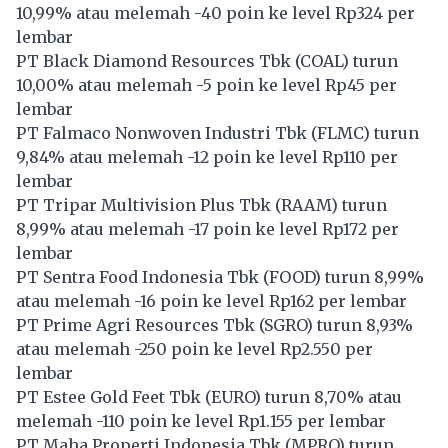
10,99% atau melemah -40 poin ke level Rp324 per
lembar
PT Black Diamond Resources Tbk (
COAL
) turun
10,00% atau melemah -5 poin ke level Rp45 per
lembar
PT Falmaco Nonwoven Industri Tbk (
FLMC
) turun
9,84% atau melemah -12 poin ke level Rp110 per
lembar
PT Tripar Multivision Plus Tbk (
RAAM
) turun
8,99% atau melemah -17 poin ke level Rp172 per
lembar
PT Sentra Food Indonesia Tbk (
FOOD
) turun 8,99%
atau melemah -16 poin ke level Rp162 per lembar
PT Prime Agri Resources Tbk (
SGRO
) turun 8,93%
atau melemah -250 poin ke level Rp2.550 per
lembar
PT Estee Gold Feet Tbk (
EURO
) turun 8,70% atau
melemah -110 poin ke level Rp1.155 per lembar
PT Maha Properti Indonesia Tbk (
MPRO
) turun