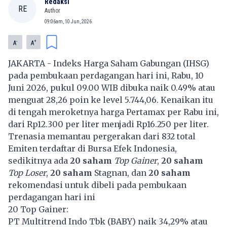
Redaksi
RE
Author
09:06am, 10 Jun, 2026
-
+
A
A
JAKARTA - Indeks Harga Saham Gabungan (IHSG)
pada pembukaan perdagangan hari ini, Rabu, 10
Juni 2026, pukul 09.00 WIB dibuka naik 0.49% atau
menguat 28,26 poin ke level 5.744,06. Kenaikan itu
di tengah meroketnya harga Pertamax per Rabu ini,
dari Rp12.300 per liter menjadi Rp16.250 per liter.
Trenasia memantau pergerakan dari 832 total
Emiten terdaftar di Bursa Efek Indonesia,
sedikitnya ada
20 saham
Top Gainer
,
20 saham
Top Loser
,
20 saham
Stagnan, dan
20 saham
rekomendasi untuk dibeli pada pembukaan
perdagangan hari ini
20 Top Gainer:
PT Multitrend Indo Tbk (
BABY
) naik 34,29% atau