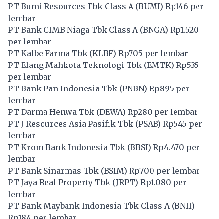
PT Bumi Resources Tbk Class A (
BUMI
) Rp146 per
lembar
PT Bank CIMB Niaga Tbk Class A (
BNGA
) Rp1.520
per lembar
PT Kalbe Farma Tbk (
KLBF
) Rp705 per lembar
PT Elang Mahkota Teknologi Tbk (
EMTK
) Rp535
per lembar
PT Bank Pan Indonesia Tbk (
PNBN
) Rp895 per
lembar
PT Darma Henwa Tbk (
DEWA
) Rp280 per lembar
PT J Resources Asia Pasifik Tbk (
PSAB
) Rp545 per
lembar
PT Krom Bank Indonesia Tbk (
BBSI
) Rp4.470 per
lembar
PT Bank Sinarmas Tbk (
BSIM
) Rp700 per lembar
PT Jaya Real Property Tbk (
JRPT
) Rp1.080 per
lembar
PT Bank Maybank Indonesia Tbk Class A (
BNII
)
Rp184 per lembar