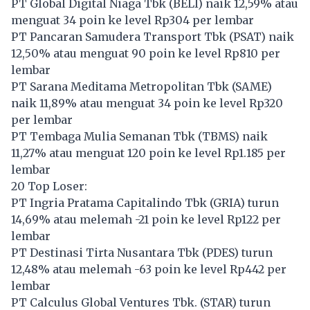
PT Global Digital Niaga Tbk (
BELI
) naik 12,59% atau
menguat 34 poin ke level Rp304 per lembar
PT Pancaran Samudera Transport Tbk (
PSAT
) naik
12,50% atau menguat 90 poin ke level Rp810 per
lembar
PT Sarana Meditama Metropolitan Tbk (
SAME
)
naik 11,89% atau menguat 34 poin ke level Rp320
per lembar
PT Tembaga Mulia Semanan Tbk (
TBMS
) naik
11,27% atau menguat 120 poin ke level Rp1.185 per
lembar
20 Top Loser:
PT Ingria Pratama Capitalindo Tbk (
GRIA
) turun
14,69% atau melemah -21 poin ke level Rp122 per
lembar
PT Destinasi Tirta Nusantara Tbk (
PDES
) turun
12,48% atau melemah -63 poin ke level Rp442 per
lembar
PT Calculus Global Ventures Tbk. (
STAR
) turun