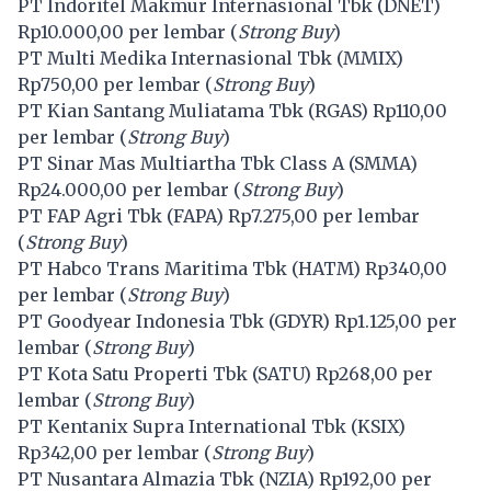
PT Indoritel Makmur Internasional Tbk (
DNET
)
Rp10.000,00 per lembar (
Strong Buy
)
PT Multi Medika Internasional Tbk (
MMIX
)
Rp750,00 per lembar (
Strong Buy
)
PT Kian Santang Muliatama Tbk (
RGAS
) Rp110,00
per lembar (
Strong Buy
)
PT Sinar Mas Multiartha Tbk Class A (
SMMA
)
Rp24.000,00 per lembar (
Strong Buy
)
PT FAP Agri Tbk (
FAPA
) Rp7.275,00 per lembar
(
Strong Buy
)
PT Habco Trans Maritima Tbk (
HATM
) Rp340,00
per lembar (
Strong Buy
)
PT Goodyear Indonesia Tbk (
GDYR
) Rp1.125,00 per
lembar (
Strong Buy
)
PT Kota Satu Properti Tbk (
SATU
) Rp268,00 per
lembar (
Strong Buy
)
PT Kentanix Supra International Tbk (
KSIX
)
Rp342,00 per lembar (
Strong Buy
)
PT Nusantara Almazia Tbk (
NZIA
) Rp192,00 per