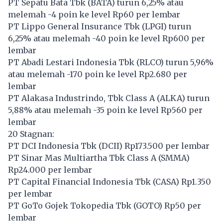
PT Sepatu Bata Tbk (
BATA
) turun 6,25% atau
melemah -4 poin ke level Rp60 per lembar
PT Lippo General Insurance Tbk (
LPGI
) turun
6,25% atau melemah -40 poin ke level Rp600 per
lembar
PT Abadi Lestari Indonesia Tbk (
RLCO
) turun 5,96%
atau melemah -170 poin ke level Rp2.680 per
lembar
PT Alakasa Industrindo, Tbk Class A (
ALKA
) turun
5,88% atau melemah -35 poin ke level Rp560 per
lembar
20 Stagnan:
PT DCI Indonesia Tbk (
DCII
) Rp173.500 per lembar
PT Sinar Mas Multiartha Tbk Class A (
SMMA
)
Rp24.000 per lembar
PT Capital Financial Indonesia Tbk (
CASA
) Rp1.350
per lembar
PT GoTo Gojek Tokopedia Tbk (
GOTO
) Rp50 per
lembar