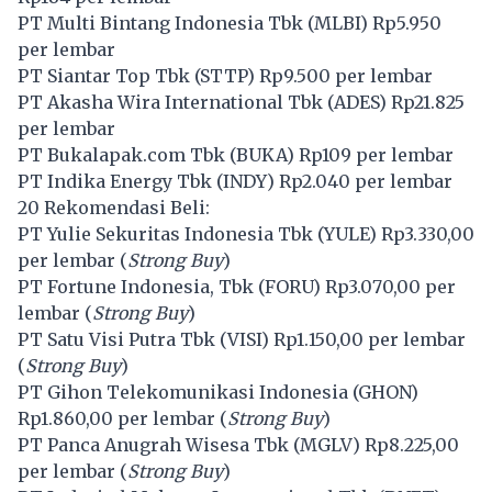
PT Multi Bintang Indonesia Tbk (
MLBI
) Rp5.950
per lembar
PT Siantar Top Tbk (
STTP
) Rp9.500 per lembar
PT Akasha Wira International Tbk (
ADES
) Rp21.825
per lembar
PT Bukalapak.com Tbk (
BUKA
) Rp109 per lembar
PT Indika Energy Tbk (
INDY
) Rp2.040 per lembar
20 Rekomendasi Beli:
PT Yulie Sekuritas Indonesia Tbk (
YULE
) Rp3.330,00
per lembar (
Strong Buy
)
PT Fortune Indonesia, Tbk (
FORU
) Rp3.070,00 per
lembar (
Strong Buy
)
PT Satu Visi Putra Tbk (
VISI
) Rp1.150,00 per lembar
(
Strong Buy
)
PT Gihon Telekomunikasi Indonesia (
GHON
)
Rp1.860,00 per lembar (
Strong Buy
)
PT Panca Anugrah Wisesa Tbk (
MGLV
) Rp8.225,00
per lembar (
Strong Buy
)