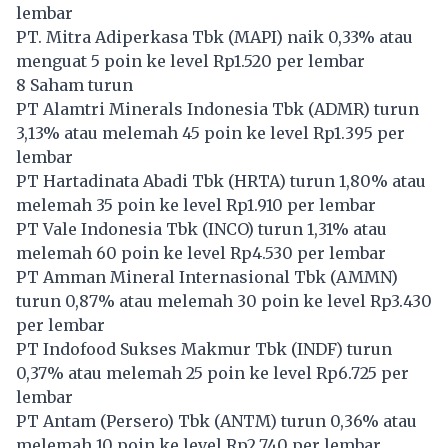
lembar
PT. Mitra Adiperkasa Tbk (
MAPI
) naik 0,33% atau
menguat 5 poin ke level Rp1.520 per lembar
8 Saham turun
PT Alamtri Minerals Indonesia Tbk (
ADMR
) turun
3,13% atau melemah 45 poin ke level Rp1.395 per
lembar
PT Hartadinata Abadi Tbk (
HRTA
) turun 1,80% atau
melemah 35 poin ke level Rp1.910 per lembar
PT Vale Indonesia Tbk (
INCO
) turun 1,31% atau
melemah 60 poin ke level Rp4.530 per lembar
PT Amman Mineral Internasional Tbk (
AMMN
)
turun 0,87% atau melemah 30 poin ke level Rp3.430
per lembar
PT Indofood Sukses Makmur Tbk (
INDF
) turun
0,37% atau melemah 25 poin ke level Rp6.725 per
lembar
PT Antam (Persero) Tbk (
ANTM
) turun 0,36% atau
melemah 10 poin ke level Rp2.740 per lembar