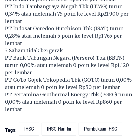
PT Indo Tambangraya Megah Tbk (
ITMG
) turun
0,34% atau melemah 75 poin ke level Rp21.900 per
lembar
PT Indosat Ooredoo Hutchison Tbk (
ISAT
) turun
0,28% atau melemah 5 poin ke level Rp1.765 per
lembar
3 Saham tidak bergerak
PT Bank Tabungan Negara (Persero) Tbk (
BBTN
)
turun 0,00% atau melemah 0 poin ke level Rp1.120
per lembar
PT GoTo Gojek Tokopedia Tbk (
GOTO
) turun 0,00%
atau melemah 0 poin ke level Rp50 per lembar
PT Pertamina Geothermal Energy Tbk (
PGEO
) turun
0,00% atau melemah 0 poin ke level Rp860 per
lembar
IHSG
IHSG Hari Ini
Pembukaan IHSG
Tags: