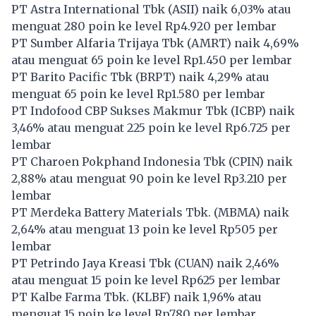
PT Astra International Tbk (
ASII
) naik 6,03% atau
menguat 280 poin ke level Rp4.920 per lembar
PT Sumber Alfaria Trijaya Tbk (
AMRT
) naik 4,69%
atau menguat 65 poin ke level Rp1.450 per lembar
PT Barito Pacific Tbk (
BRPT
) naik 4,29% atau
menguat 65 poin ke level Rp1.580 per lembar
PT Indofood CBP Sukses Makmur Tbk (
ICBP
) naik
3,46% atau menguat 225 poin ke level Rp6.725 per
lembar
PT Charoen Pokphand Indonesia Tbk (
CPIN
) naik
2,88% atau menguat 90 poin ke level Rp3.210 per
lembar
PT Merdeka Battery Materials Tbk. (
MBMA
) naik
2,64% atau menguat 13 poin ke level Rp505 per
lembar
PT Petrindo Jaya Kreasi Tbk (
CUAN
) naik 2,46%
atau menguat 15 poin ke level Rp625 per lembar
PT Kalbe Farma Tbk. (
KLBF
) naik 1,96% atau
menguat 15 poin ke level Rp780 per lembar