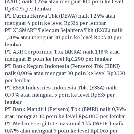
(
AADI
) naik 1,25% atau menguat 100 poin ke level
Rp8.075 per lembar
PT Darma Henwa Tbk (
DEWA
) naik 1,24% atau
menguat 4 poin ke level Rp326 per lembar
PT XLSMART Telecom Sejahtera Tbk (
EXCL
) naik
1,20% atau menguat 30 poin ke level Rp2.520 per
lembar
PT AKR Corporindo Tbk (
AKRA
) naik 1,18% atau
menguat 15 poin ke level Rp1.290 per lembar
PT Bank Negara Indonesia (Persero) Tbk (
BBNI
)
naik 0,90% atau menguat 30 poin ke level Rp3.350
per lembar
PT ESSA Industries Indonesia Tbk. (
ESSA
) naik
0,79% atau menguat 5 poin ke level Rp635 per
lembar
PT Bank Mandiri (Persero) Tbk (
BMRI
) naik 0,76%
atau menguat 30 poin ke level Rp4.000 per lembar
PT Medco Energi Internasional Tbk (
MEDC
) naik
0,47% atau menguat 5 poin ke level Rp1.065 per