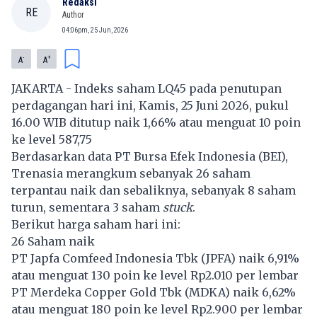
Redaksi
RE
Author
04:06pm, 25 Jun, 2026
-
+
A
A
JAKARTA - Indeks saham LQ45 pada penutupan
perdagangan hari ini, Kamis, 25 Juni 2026, pukul
16.00 WIB ditutup naik 1,66% atau menguat 10 poin
ke level 587,75
Berdasarkan data PT Bursa Efek Indonesia (BEI),
Trenasia merangkum sebanyak 26 saham
terpantau naik dan sebaliknya, sebanyak 8 saham
turun, sementara 3 saham
stuck
.
Berikut harga saham hari ini:
26 Saham naik
PT Japfa Comfeed Indonesia Tbk (
JPFA
) naik 6,91%
atau menguat 130 poin ke level Rp2.010 per lembar
PT Merdeka Copper Gold Tbk (
MDKA
) naik 6,62%
atau menguat 180 poin ke level Rp2.900 per lembar