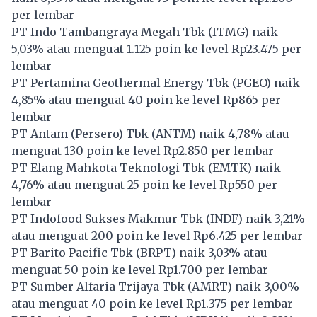
per lembar
PT Indo Tambangraya Megah Tbk (
ITMG
) naik
5,03% atau menguat 1.125 poin ke level Rp23.475 per
lembar
PT Pertamina Geothermal Energy Tbk (
PGEO
) naik
4,85% atau menguat 40 poin ke level Rp865 per
lembar
PT Antam (Persero) Tbk (
ANTM
) naik 4,78% atau
menguat 130 poin ke level Rp2.850 per lembar
PT Elang Mahkota Teknologi Tbk (
EMTK
) naik
4,76% atau menguat 25 poin ke level Rp550 per
lembar
PT Indofood Sukses Makmur Tbk (
INDF
) naik 3,21%
atau menguat 200 poin ke level Rp6.425 per lembar
PT Barito Pacific Tbk (
BRPT
) naik 3,03% atau
menguat 50 poin ke level Rp1.700 per lembar
PT Sumber Alfaria Trijaya Tbk (
AMRT
) naik 3,00%
atau menguat 40 poin ke level Rp1.375 per lembar