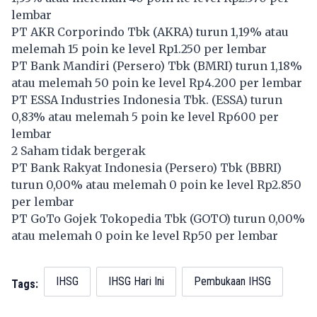
lembar
PT AKR Corporindo Tbk (
AKRA
) turun 1,19% atau
melemah 15 poin ke level Rp1.250 per lembar
PT Bank Mandiri (Persero) Tbk (
BMRI
) turun 1,18%
atau melemah 50 poin ke level Rp4.200 per lembar
PT ESSA Industries Indonesia Tbk. (
ESSA
) turun
0,83% atau melemah 5 poin ke level Rp600 per
lembar
2 Saham tidak bergerak
PT Bank Rakyat Indonesia (Persero) Tbk (
BBRI
)
turun 0,00% atau melemah 0 poin ke level Rp2.850
per lembar
PT GoTo Gojek Tokopedia Tbk (
GOTO
) turun 0,00%
atau melemah 0 poin ke level Rp50 per lembar
IHSG
IHSG Hari Ini
Pembukaan IHSG
Tags: