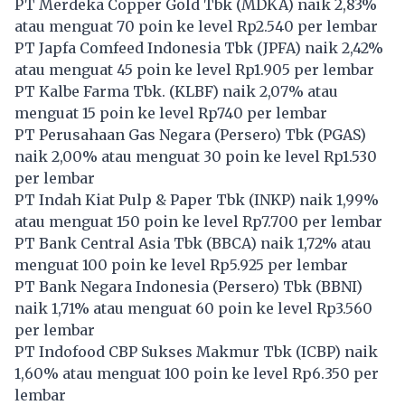
PT Merdeka Copper Gold Tbk (
MDKA
) naik 2,83%
atau menguat 70 poin ke level Rp2.540 per lembar
PT Japfa Comfeed Indonesia Tbk (
JPFA
) naik 2,42%
atau menguat 45 poin ke level Rp1.905 per lembar
PT Kalbe Farma Tbk. (
KLBF
) naik 2,07% atau
menguat 15 poin ke level Rp740 per lembar
PT Perusahaan Gas Negara (Persero) Tbk (
PGAS
)
naik 2,00% atau menguat 30 poin ke level Rp1.530
per lembar
PT Indah Kiat Pulp & Paper Tbk (
INKP
) naik 1,99%
atau menguat 150 poin ke level Rp7.700 per lembar
PT Bank Central Asia Tbk (
BBCA
) naik 1,72% atau
menguat 100 poin ke level Rp5.925 per lembar
PT Bank Negara Indonesia (Persero) Tbk (
BBNI
)
naik 1,71% atau menguat 60 poin ke level Rp3.560
per lembar
PT Indofood CBP Sukses Makmur Tbk (
ICBP
) naik
1,60% atau menguat 100 poin ke level Rp6.350 per
lembar