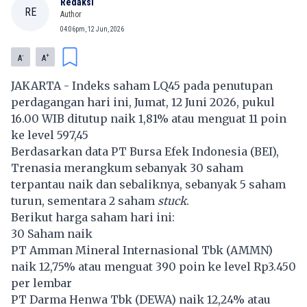
Redaksi
RE
Author
04:06pm, 12 Jun, 2026
-
+
A
A
JAKARTA - Indeks saham LQ45 pada penutupan
perdagangan hari ini, Jumat, 12 Juni 2026, pukul
16.00 WIB ditutup naik 1,81% atau menguat 11 poin
ke level 597,45
Berdasarkan data PT Bursa Efek Indonesia (BEI),
Trenasia merangkum sebanyak 30 saham
terpantau naik dan sebaliknya, sebanyak 5 saham
turun, sementara 2 saham
stuck
.
Berikut harga saham hari ini:
30 Saham naik
PT Amman Mineral Internasional Tbk (
AMMN
)
naik 12,75% atau menguat 390 poin ke level Rp3.450
per lembar
PT Darma Henwa Tbk (
DEWA
) naik 12,24% atau