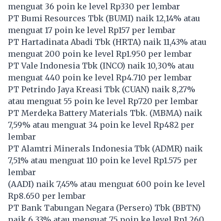
menguat 36 poin ke level Rp330 per lembar
PT Bumi Resources Tbk (
BUMI
) naik 12,14% atau
menguat 17 poin ke level Rp157 per lembar
PT Hartadinata Abadi Tbk (
HRTA
) naik 11,43% atau
menguat 200 poin ke level Rp1.950 per lembar
PT Vale Indonesia Tbk (
INCO
) naik 10,30% atau
menguat 440 poin ke level Rp4.710 per lembar
PT Petrindo Jaya Kreasi Tbk (
CUAN
) naik 8,27%
atau menguat 55 poin ke level Rp720 per lembar
PT Merdeka Battery Materials Tbk. (
MBMA
) naik
7,59% atau menguat 34 poin ke level Rp482 per
lembar
PT Alamtri Minerals Indonesia Tbk (
ADMR
) naik
7,51% atau menguat 110 poin ke level Rp1.575 per
lembar
(
AADI
) naik 7,45% atau menguat 600 poin ke level
Rp8.650 per lembar
PT Bank Tabungan Negara (Persero) Tbk (
BBTN
)
naik 6,33% atau menguat 75 poin ke level Rp1.260