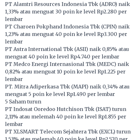
PT Alamtri Resources Indonesia Tbk (
ADRO
) naik
1,33% atau menguat 30 poin ke level Rp2.280 per
lembar
PT Charoen Pokphand Indonesia Tbk (
CPIN
) naik
1,23% atau menguat 40 poin ke level Rp3.300 per
lembar
PT Astra International Tbk (
ASII
) naik 0,85% atau
menguat 40 poin ke level Rp4.740 per lembar
PT Medco Energi Internasional Tbk (
MEDC
) naik
0,82% atau menguat 10 poin ke level Rp1.225 per
lembar
PT. Mitra Adiperkasa Tbk (
MAPI
) naik 0,34% atau
menguat 5 poin ke level Rp1.490 per lembar
5 Saham turun
PT Indosat Ooredoo Hutchison Tbk (
ISAT
) turun
2,11% atau melemah 40 poin ke level Rp1.855 per
lembar
PT XLSMART Telecom Sejahtera Tbk (
EXCL
) turun
1,53% atau melemah 40 poin ke level Rp2.570 per