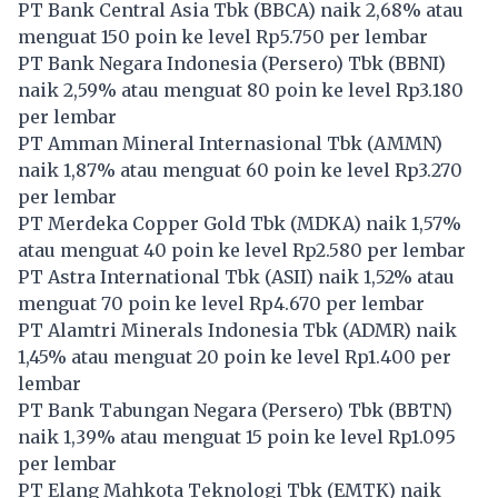
PT Bank Central Asia Tbk (
BBCA
) naik 2,68% atau
menguat 150 poin ke level Rp5.750 per lembar
PT Bank Negara Indonesia (Persero) Tbk (
BBNI
)
naik 2,59% atau menguat 80 poin ke level Rp3.180
per lembar
PT Amman Mineral Internasional Tbk (
AMMN
)
naik 1,87% atau menguat 60 poin ke level Rp3.270
per lembar
PT Merdeka Copper Gold Tbk (
MDKA
) naik 1,57%
atau menguat 40 poin ke level Rp2.580 per lembar
PT Astra International Tbk (
ASII
) naik 1,52% atau
menguat 70 poin ke level Rp4.670 per lembar
PT Alamtri Minerals Indonesia Tbk (
ADMR
) naik
1,45% atau menguat 20 poin ke level Rp1.400 per
lembar
PT Bank Tabungan Negara (Persero) Tbk (
BBTN
)
naik 1,39% atau menguat 15 poin ke level Rp1.095
per lembar
PT Elang Mahkota Teknologi Tbk (
EMTK
) naik