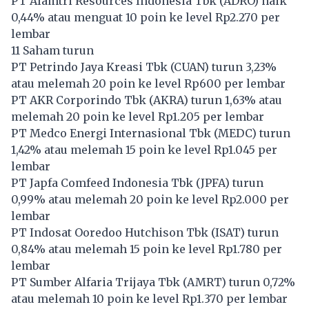
PT Alamtri Resources Indonesia Tbk (
ADRO
) naik
0,44% atau menguat 10 poin ke level Rp2.270 per
lembar
11 Saham turun
PT Petrindo Jaya Kreasi Tbk (
CUAN
) turun 3,23%
atau melemah 20 poin ke level Rp600 per lembar
PT AKR Corporindo Tbk (
AKRA
) turun 1,63% atau
melemah 20 poin ke level Rp1.205 per lembar
PT Medco Energi Internasional Tbk (
MEDC
) turun
1,42% atau melemah 15 poin ke level Rp1.045 per
lembar
PT Japfa Comfeed Indonesia Tbk (
JPFA
) turun
0,99% atau melemah 20 poin ke level Rp2.000 per
lembar
PT Indosat Ooredoo Hutchison Tbk (
ISAT
) turun
0,84% atau melemah 15 poin ke level Rp1.780 per
lembar
PT Sumber Alfaria Trijaya Tbk (
AMRT
) turun 0,72%
atau melemah 10 poin ke level Rp1.370 per lembar