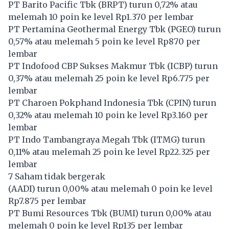
PT Barito Pacific Tbk (
BRPT
) turun 0,72% atau
melemah 10 poin ke level Rp1.370 per lembar
PT Pertamina Geothermal Energy Tbk (
PGEO
) turun
0,57% atau melemah 5 poin ke level Rp870 per
lembar
PT Indofood CBP Sukses Makmur Tbk (
ICBP
) turun
0,37% atau melemah 25 poin ke level Rp6.775 per
lembar
PT Charoen Pokphand Indonesia Tbk (
CPIN
) turun
0,32% atau melemah 10 poin ke level Rp3.160 per
lembar
PT Indo Tambangraya Megah Tbk (
ITMG
) turun
0,11% atau melemah 25 poin ke level Rp22.325 per
lembar
7 Saham tidak bergerak
(
AADI
) turun 0,00% atau melemah 0 poin ke level
Rp7.875 per lembar
PT Bumi Resources Tbk (
BUMI
) turun 0,00% atau
melemah 0 poin ke level Rp135 per lembar