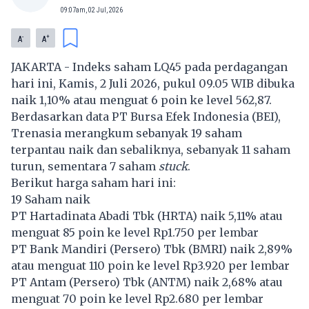
09:07am, 02 Jul, 2026
-
+
A
A
JAKARTA - Indeks saham LQ45 pada perdagangan
hari ini, Kamis, 2 Juli 2026, pukul 09.05 WIB dibuka
naik 1,10% atau menguat 6 poin ke level 562,87.
Berdasarkan data PT Bursa Efek Indonesia (BEI),
Trenasia merangkum sebanyak 19 saham
terpantau naik dan sebaliknya, sebanyak 11 saham
turun, sementara 7 saham
stuck
.
Berikut harga saham hari ini:
19 Saham naik
PT Hartadinata Abadi Tbk (
HRTA
) naik 5,11% atau
menguat 85 poin ke level Rp1.750 per lembar
PT Bank Mandiri (Persero) Tbk (
BMRI
) naik 2,89%
atau menguat 110 poin ke level Rp3.920 per lembar
PT Antam (Persero) Tbk (
ANTM
) naik 2,68% atau
menguat 70 poin ke level Rp2.680 per lembar