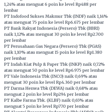
1,24% atau menguat 6 poin ke level Rp488 per
lembar
PT Indofood Sukses Makmur Tbk (
INDF
) naik 1,14%
atau menguat 75 poin ke level Rp6.675 per lembar
PT Bank Rakyat Indonesia (Persero) Tbk (
BBRI
)
naik 1,12% atau menguat 30 poin ke level Rp2.700
per lembar
PT Perusahaan Gas Negara (Persero) Tbk (
PGAS
)
naik 1,10% atau menguat 15 poin ke level Rp1.380
per lembar
PT Indah Kiat Pulp & Paper Tbk (
INKP
) naik 0,72%
atau menguat 50 poin ke level Rp6.975 per lembar
PT Vale Indonesia Tbk (
INCO
) naik 0,69% atau
menguat 30 poin ke level Rp4.360 per lembar
PT Darma Henwa Tbk (
DEWA
) naik 0,68% atau
menguat 2 poin ke level Rp294 per lembar
PT Kalbe Farma Tbk. (
KLBF
) naik 0,65% atau
menguat 5 poin ke level Rp770 per lembar