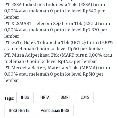
PT ESSA Industries Indonesia Tbk. (
ESSA
) turun
0,00% atau melemah 0 poin ke level Rp540 per
lembar
PT XLSMART Telecom Sejahtera Tbk (
EXCL
) turun
0,00% atau melemah 0 poin ke level Rp2.370 per
lembar
PT GoTo Gojek Tokopedia Tbk (
GOTO
) turun 0,00%
atau melemah 0 poin ke level Rp50 per lembar
PT. Mitra Adiperkasa Tbk (
MAPI
) turun 0,00% atau
melemah 0 poin ke level Rp1.525 per lembar
PT Merdeka Battery Materials Tbk. (
MBMA
) turun
0,00% atau melemah 0 poin ke level Rp510 per
lembar
IHSG
HRTA
BMRI
LQ45
Tags:
IHSG Hari Ini
Pembukaan IHSG