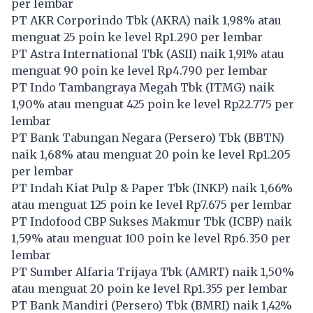
per lembar
PT AKR Corporindo Tbk (
AKRA
) naik 1,98% atau
menguat 25 poin ke level Rp1.290 per lembar
PT Astra International Tbk (
ASII
) naik 1,91% atau
menguat 90 poin ke level Rp4.790 per lembar
PT Indo Tambangraya Megah Tbk (
ITMG
) naik
1,90% atau menguat 425 poin ke level Rp22.775 per
lembar
PT Bank Tabungan Negara (Persero) Tbk (
BBTN
)
naik 1,68% atau menguat 20 poin ke level Rp1.205
per lembar
PT Indah Kiat Pulp & Paper Tbk (
INKP
) naik 1,66%
atau menguat 125 poin ke level Rp7.675 per lembar
PT Indofood CBP Sukses Makmur Tbk (
ICBP
) naik
1,59% atau menguat 100 poin ke level Rp6.350 per
lembar
PT Sumber Alfaria Trijaya Tbk (
AMRT
) naik 1,50%
atau menguat 20 poin ke level Rp1.355 per lembar
PT Bank Mandiri (Persero) Tbk (
BMRI
) naik 1,42%