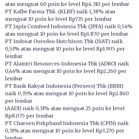
atau menguat 60 poin ke level Rp4.310 per lembar
PT Kalbe Farma Tbk. (
KLBF
) naik 1,38% atau
menguat 10 poin ke level Rp735 per lembar
PT Japfa Comfeed Indonesia Tbk (
JPFA
) naik 0,54%
atau menguat 10 poin ke level Rp1.870 per lembar
PT Indosat Ooredoo Hutchison Tbk (
ISAT
) naik
0,53% atau menguat 10 poin ke level Rp1.905 per
lembar
PT Alamtri Resources Indonesia Tbk (
ADRO
) naik
0,44% atau menguat 10 poin ke level Rp2.260 per
lembar
PT Bank Rakyat Indonesia (Persero) Tbk (
BBRI
)
naik 0,35% atau menguat 10 poin ke level Rp2.860
per lembar
(
AADI
) naik 0,31% atau menguat 25 poin ke level
Rp8.075 per lembar
PT Charoen Pokphand Indonesia Tbk (
CPIN
) naik
0,31% atau menguat 10 poin ke level Rp3.270 per
lembar