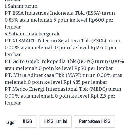
1 Saham turun
PT ESSA Industries Indonesia Tbk. (
ESSA
) turun
0,83% atau melemah 5 poin ke level Rp600 per
lembar
4 Saham tidak bergerak
PT XLSMART Telecom Sejahtera Tbk (
EXCL
) turun
0,00% atau melemah 0 poin ke level Rp2.610 per
lembar
PT GoTo Gojek Tokopedia Tbk (
GOTO
) turun 0,00%
atau melemah 0 poin ke level Rp50 per lembar
PT. Mitra Adiperkasa Tbk (
MAPI
) turun 0,00% atau
melemah 0 poin ke level Rp1.485 per lembar
PT Medco Energi Internasional Tbk (
MEDC
) turun
0,00% atau melemah 0 poin ke level Rp1.215 per
lembar
IHSG
IHSG Hari Ini
Pembukaan IHSG
Tags: