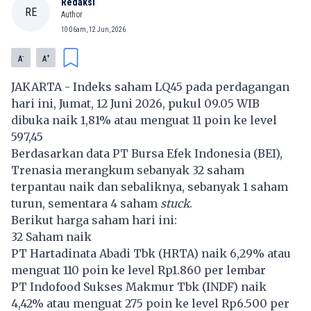
Redaksi
RE
Author
10:06am, 12 Jun, 2026
-
+
A
A
JAKARTA - Indeks saham LQ45 pada perdagangan
hari ini, Jumat, 12 Juni 2026, pukul 09.05 WIB
dibuka naik 1,81% atau menguat 11 poin ke level
597,45
Berdasarkan data PT Bursa Efek Indonesia (BEI),
Trenasia merangkum sebanyak 32 saham
terpantau naik dan sebaliknya, sebanyak 1 saham
turun, sementara 4 saham
stuck
.
Berikut harga saham hari ini:
32 Saham naik
PT Hartadinata Abadi Tbk (
HRTA
) naik 6,29% atau
menguat 110 poin ke level Rp1.860 per lembar
PT Indofood Sukses Makmur Tbk (
INDF
) naik
4,42% atau menguat 275 poin ke level Rp6.500 per