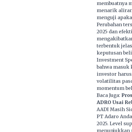
membuatnya mas
menarik aliran
menguji apakah
Perubahan ter
2025 dan efekt
mengakibatkan 
terbentuk jela
keputusan beli
Investment Spe
bahwa masuk ke
investor harus
volatilitas pa
momentum belu
Baca Juga:
Pro
ADRO Usai Re
AADI Masih Si
PT Adaro Anda
2025. Level su
menunjukkan 