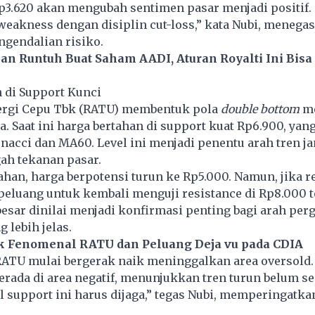
p3.620 akan mengubah sentimen pasar menjadi positif. 
weakness dengan disiplin cut-loss,” kata Nubi, menega
ngendalian risiko.
an Runtuh Buat Saham AADI, Aturan Royalti Ini Bisa 
 di Support Kunci
ergi Cepu Tbk (RATU) membentuk pola
double bottom
me
. Saat ini harga bertahan di support kuat Rp6.900, yan
onacci dan MA60. Level ini menjadi penentu arah tren j
ah tekanan pasar.
tahan, harga berpotensi turun ke Rp5.000. Namun, jika r
 peluang untuk kembali menguji resistance di Rp8.000 
besar dinilai menjadi konfirmasi penting bagi arah per
 lebih jelas.
ak Fenomenal RATU dan Peluang Deja vu pada CDIA
 RATU mulai bergerak naik meninggalkan area oversold
rada di area negatif, menunjukkan tren turun belum 
el support ini harus dijaga,” tegas Nubi, memperingatka