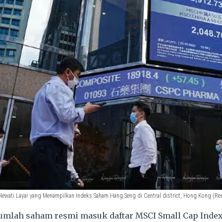
lewati Layar yang Menampilkan Indeks Saham Hang Seng di Central district, Hong Kong (Re
umlah saham resmi masuk daftar MSCI Small Cap Index