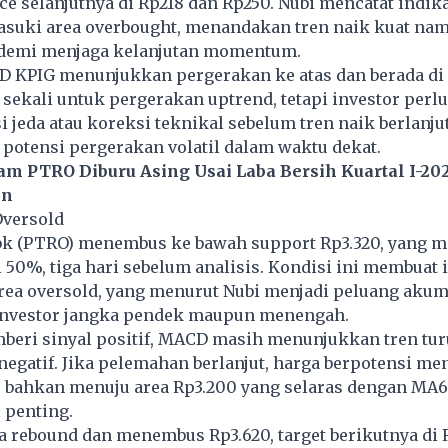
nce selanjutnya di Rp218 dan Rp250. Nubi mencatat indika
asuki area overbought, menandakan tren naik kuat na
 demi menjaga kelanjutan momentum.
D KPIG menunjukkan pergerakan ke atas dan berada di 
s sekali untuk pergerakan uptrend, tetapi investor perlu
 jeda atau koreksi teknikal sebelum tren naik berlanjut,
potensi pergerakan volatil dalam waktu dekat.
m PTRO Diburu Asing Usai Laba Bersih Kuartal I-20
en
Oversold
bk
(PTRO) menembus ke bawah support Rp3.320, yang 
i 50%, tiga hari sebelum analisis. Kondisi ini membuat 
area oversold, yang menurut Nubi menjadi peluang akum
investor jangka pendek maupun menengah.
beri sinyal positif, MACD masih menunjukkan tren tu
 negatif. Jika pelemahan berlanjut, harga berpotensi m
u bahkan menuju area Rp3.200 yang selaras dengan MA6
 penting.
ka rebound dan menembus Rp3.620, target berikutnya di 