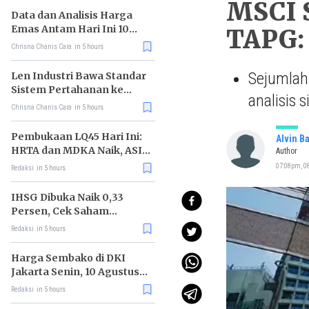
MSCI 
Data dan Analisis Harga
Emas Antam Hari Ini 10
TAPG: 
Agustus 2026
Chrisna Chanis Cara
in 5 hours
Sejumlah
Len Industri Bawa Standar
Sistem Pertahanan ke
analisis 
Ekosistem Kendaraan
Chrisna Chanis Cara
in 5 hours
Listrik
Pembukaan LQ45 Hari Ini:
Alvin B
HRTA dan MDKA Naik, ASII
Author
Turun
07:08pm, 0
Redaksi
in 5 hours
IHSG Dibuka Naik 0,33
Persen, Cek Saham
Katalisnya
Redaksi
in 5 hours
Harga Sembako di DKI
Jakarta Senin, 10 Agustus
2026, Cabe Rawit Ijo Besar
Redaksi
in 5 hours
Naik, Gula Pasir Kemasan