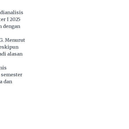
dianalisis
er I 2025
an dengan
PG. Menurut
meskipun
adi alasan
nis
a semester
a dan