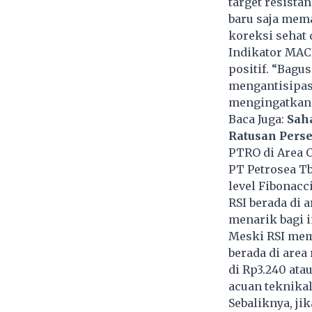
target resista
baru saja mem
koreksi sehat
Indikator MAC
positif. “Bagu
mengantisipasi
mengingatkan 
Baca Juga:
Saha
Ratusan Pers
PTRO di Area 
PT Petrosea T
level Fibonacc
RSI berada di 
menarik bagi 
Meski RSI mem
berada di area
di Rp3.240 ata
acuan teknikal
Sebaliknya, ji