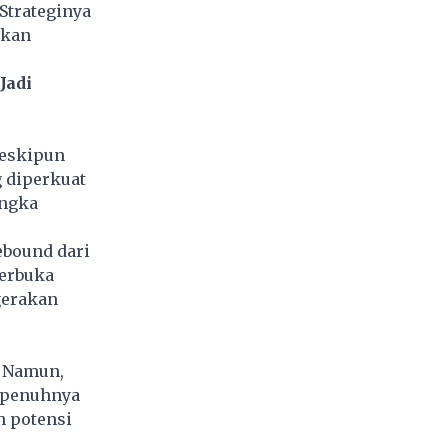
Strateginya
skan
Jadi
skipun
g diperkuat
angka
ebound dari
terbuka
gerakan
. Namun,
sepenuhnya
n potensi