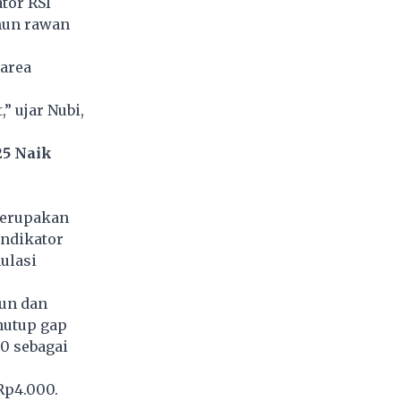
tor RSI
mun rawan
area
” ujar Nubi,
25 Naik
merupakan
indikator
ulasi
run dan
enutup gap
0 sebagai
Rp4.000.