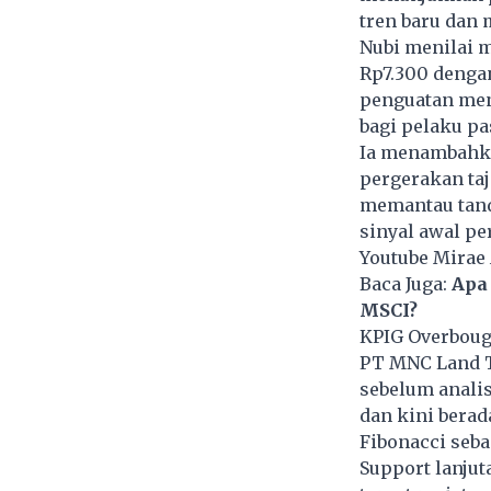
tren baru dan 
Nubi menilai 
Rp7.300 denga
penguatan menu
bagi pelaku p
Ia menambahka
pergerakan taj
memantau tand
sinyal awal pe
Youtube Mirae 
Baca Juga:
Apa
MSCI?
KPIG Overboug
PT MNC Land T
sebelum analis
dan kini berad
Fibonacci seba
Support lanjut