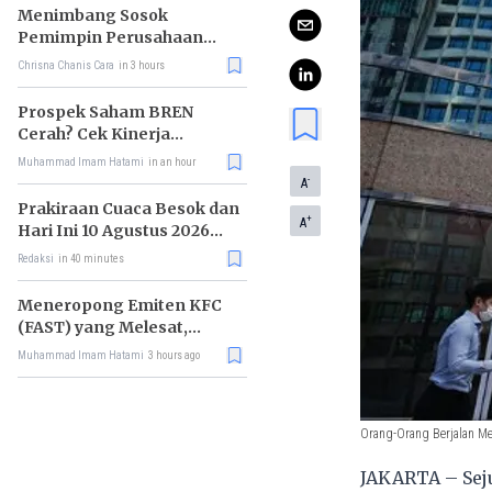
Premium Turun
Menimbang Sosok
Pemimpin Perusahaan
Ideal di Era AI
Chrisna Chanis Cara
in 3 hours
Prospek Saham BREN
Cerah? Cek Kinerja
Keuangan dan
Muhammad Imam Hatami
in an hour
Ekspansinya
-
A
Prakiraan Cuaca Besok dan
+
A
Hari Ini 10 Agustus 2026
untuk Wilayah DKI Jakarta
Redaksi
in 40 minutes
Meneropong Emiten KFC
(FAST) yang Melesat,
Faktor Haji Isam?
Muhammad Imam Hatami
3 hours ago
Orang-Orang Berjalan Me
JAKARTA – Sej