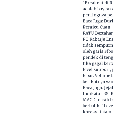
“Breakout di R
adalah buy on 
pentingnya pe
Baca Juga:
Duri
Pemicu Cuan
RATU Bertahan
PT Raharja En
tidak sempurna
oleh garis Fib
pendek di teng
Jika gagal ber
level support,
lebar. Volume 
berikutnya yang
Baca Juga:
Jej
Indikator RSI
MACD masih be
berbalik. “Lev
koreksi tajam.