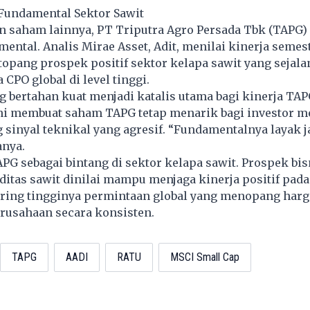
undamental Sektor Sawit
 saham lainnya, PT Triputra Agro Persada Tbk (TAPG) 
mental. Analis Mirae Asset, Adit, menilai kinerja semest
itopang prospek positif sektor kelapa sawit yang sejal
 CPO global di level tinggi.
 bertahan kuat menjadi katalis utama bagi kinerja TA
 ini membuat saham TAPG tetap menarik bagi investor 
 sinyal teknikal yang agresif. “Fundamentalnya layak j
anya.
PG sebagai bintang di sektor kelapa sawit. Prospek bis
itas sawit dinilai mampu menjaga kinerja positif pad
iring tingginya permintaan global yang menopang harg
rusahaan secara konsisten.
TAPG
AADI
RATU
MSCI Small Cap