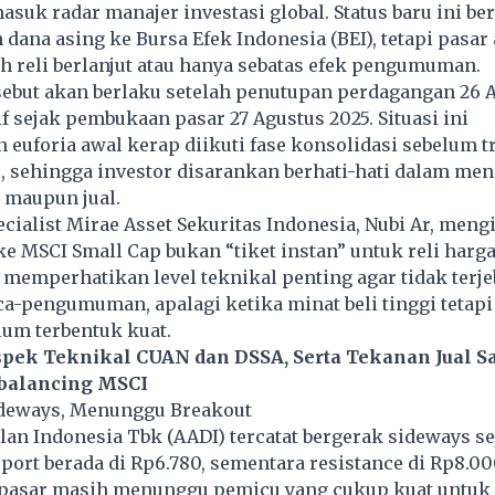
uk radar manajer investasi global. Status baru ini be
 dana asing ke Bursa Efek Indonesia (BEI), tetapi pasar
 reli berlanjut atau hanya sebatas efek pengumuman.
sebut akan berlaku setelah penutupan perdagangan 26 
if sejak pembukaan pasar 27 Agustus 2025. Situasi ini
euforia awal kerap diikuti fase konsolidasi sebelum t
s, sehingga investor disarankan berhati-hati dalam me
 maupun jual.
cialist Mirae Asset Sekuritas Indonesia, Nubi Ar, men
 MSCI Small Cap bukan “tiket instan” untuk reli harga.
 memperhatikan level teknikal penting agar tidak terj
sca-pengumuman, apalagi ketika minat beli tinggi tetapi
m terbentuk kuat.
spek Teknikal CUAN dan DSSA, Serta Tekanan Jual 
balancing MSCI
deways, Menunggu Breakout
lan Indonesia Tbk
(AADI) tercatat bergerak sideways se
pport berada di Rp6.780, sementara resistance di Rp8.000
pasar masih menunggu pemicu yang cukup kuat untuk