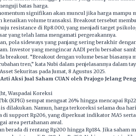
menguji batas harga.
momentum signifikan akan muncul jika harga mampu
n kenaikan volume transaksi. Breakout tersebut memb
ju resistance di Rp8.000, yang menjadi target psikolo
asar yang telah lama mengamati pergerakannya.
n, pola sideways yang panjang sering berakhir denga
am. Investor yang mengincar AADI perlu bersabar samb
a breakout. “Breakout dengan volume besar biasanya 
rubahan tren,” kata Nubi dalam penjelasannya dalam ta
Asset Sekuritas
pada Jumat, 8 Agustus 2025.
 Arti Aksi Jual Saham CUAN oleh Prajogo Jelang P
ht, Waspadai Koreksi
bk (KPIG) sempat menguat 26% hingga mencapai Rp224
is dilakukan. Namun, harga terkoreksi selama dua hari
a di support Rp206, yang diperkuat indikator MA5 serta
gai area pertahanan awal.
an berada di rentang Rp200 hingga Rp184. Jika saham m