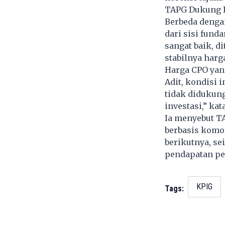
TAPG Dukung F
Berbeda dengan
dari sisi funda
sangat baik, d
stabilnya harga
Harga CPO yang
Adit, kondisi
tidak didukung
investasi,” kat
Ia menyebut TA
berbasis komod
berikutnya, se
pendapatan pe
KPIG
Tags: