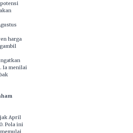
rpotensi
 akan
Agustus
ren harga
ngambil
gingatkan
 Ia menilai
ebak
Saham
jak April
. Pola ini
 memulai