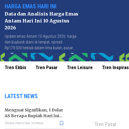
HARGA EMAS HARI INI
Data dan Analisis Harga Emas
Antam Hari Ini 10 Agustus
2026
Update emas Antam 10 Agustus 2026: harga
dan buyback diam di tempat, spread
Rp179.000 terbaik dalam lima bulan, pasar
tunggu CPI AS malam ini.
Tren Ekbis
Tren Pasar
Tren Leisure
Tren Inspiras
LATEST NEWS
Menguat Signifikan, 1 Dolar
AS Berapa Rupiah Hari Ini
10 Agustus 2026?
Tren Pasar
Chrisna Chanis Cara
in 6 hours