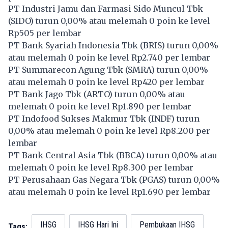
PT Industri Jamu dan Farmasi Sido Muncul Tbk
(
SIDO
) turun 0,00% atau melemah 0 poin ke level
Rp505 per lembar
PT Bank Syariah Indonesia Tbk (
BRIS
) turun 0,00%
atau melemah 0 poin ke level Rp2.740 per lembar
PT Summarecon Agung Tbk (
SMRA
) turun 0,00%
atau melemah 0 poin ke level Rp420 per lembar
PT Bank Jago Tbk (
ARTO
) turun 0,00% atau
melemah 0 poin ke level Rp1.890 per lembar
PT Indofood Sukses Makmur Tbk (
INDF
) turun
0,00% atau melemah 0 poin ke level Rp8.200 per
lembar
PT Bank Central Asia Tbk (
BBCA
) turun 0,00% atau
melemah 0 poin ke level Rp8.300 per lembar
PT Perusahaan Gas Negara Tbk (
PGAS
) turun 0,00%
atau melemah 0 poin ke level Rp1.690 per lembar
IHSG
IHSG Hari Ini
Pembukaan IHSG
Tags: