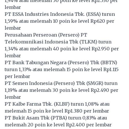
1,94% atau melemah 50 poin ke level Rp2.530 per
lembar
PT ESSA Industries Indonesia Tbk. (
ESSA
) turun
1,59% atau melemah 10 poin ke level Rp620 per
lembar
Perusahaan Perseroan (Persero) PT
Telekomunikasi Indonesia Tbk (
TLKM
) turun
1,34% atau melemah 40 poin ke level Rp2.950 per
lembar
PT Bank Tabungan Negara (Persero) Tbk (
BBTN
)
turun 1,33% atau melemah 15 poin ke level Rp1.115
per lembar
PT Semen Indonesia (Persero) Tbk (
SMGR
) turun
1,19% atau melemah 30 poin ke level Rp2.490 per
lembar
PT Kalbe Farma Tbk. (
KLBF
) turun 1,08% atau
melemah 15 poin ke level Rp1.380 per lembar
PT Bukit Asam Tbk (
PTBA
) turun 0,83% atau
melemah 20 poin ke level Rp2.400 per lembar