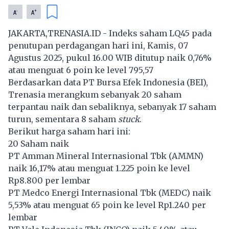
-
+
A
A
JAKARTA,TRENASIA.ID - Indeks saham LQ45 pada
penutupan perdagangan hari ini, Kamis, 07
Agustus 2025, pukul 16.00 WIB ditutup naik 0,76%
atau menguat 6 poin ke level 795,57
Berdasarkan data PT Bursa Efek Indonesia (BEI),
Trenasia merangkum sebanyak 20 saham
terpantau naik dan sebaliknya, sebanyak 17 saham
turun, sementara 8 saham
stuck
.
Berikut harga saham hari ini:
20 Saham naik
PT Amman Mineral Internasional Tbk (
AMMN
)
naik 16,17% atau menguat 1.225 poin ke level
Rp8.800 per lembar
PT Medco Energi Internasional Tbk (
MEDC
) naik
5,53% atau menguat 65 poin ke level Rp1.240 per
lembar