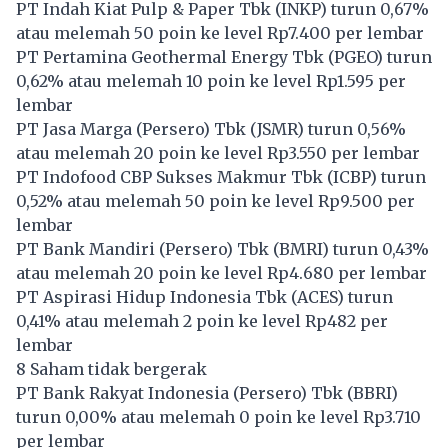
PT Indah Kiat Pulp & Paper Tbk (
INKP
) turun 0,67%
atau melemah 50 poin ke level Rp7.400 per lembar
PT Pertamina Geothermal Energy Tbk (
PGEO
) turun
0,62% atau melemah 10 poin ke level Rp1.595 per
lembar
PT Jasa Marga (Persero) Tbk (
JSMR
) turun 0,56%
atau melemah 20 poin ke level Rp3.550 per lembar
PT Indofood CBP Sukses Makmur Tbk (
ICBP
) turun
0,52% atau melemah 50 poin ke level Rp9.500 per
lembar
PT Bank Mandiri (Persero) Tbk (
BMRI
) turun 0,43%
atau melemah 20 poin ke level Rp4.680 per lembar
PT Aspirasi Hidup Indonesia Tbk (
ACES
) turun
0,41% atau melemah 2 poin ke level Rp482 per
lembar
8 Saham tidak bergerak
PT Bank Rakyat Indonesia (Persero) Tbk (
BBRI
)
turun 0,00% atau melemah 0 poin ke level Rp3.710
per lembar