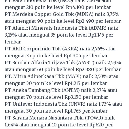
PT Vale Indonesia Tbk (
INCO
) naik 5,40% atau
menguat 210 poin ke level Rp4.100 per lembar
PT Merdeka Copper Gold Tbk (
MDKA
) naik 3,75%
atau menguat 90 poin ke level Rp2.490 per lembar
PT Alamtri Minerals Indonesia Tbk (
ADMR
) naik
3,15% atau menguat 35 poin ke level Rp1.145 per
lembar
PT AKR Corporindo Tbk (
AKRA
) naik 2,76% atau
menguat 35 poin ke level Rp1.305 per lembar
PT Sumber Alfaria Trijaya Tbk (
AMRT
) naik 2,59%
atau menguat 60 poin ke level Rp2.380 per lembar
PT. Mitra Adiperkasa Tbk (
MAPI
) naik 2,53% atau
menguat 30 poin ke level Rp1.215 per lembar
PT Aneka Tambang Tbk (
ANTM
) naik 2,27% atau
menguat 70 poin ke level Rp3.150 per lembar
PT Unilever Indonesia Tbk (
UNVR
) naik 1,73% atau
menguat 30 poin ke level Rp1.765 per lembar
PT Sarana Menara Nusantara Tbk. (
TOWR
) naik
1,64% atau menguat 10 poin ke level Rp620 per