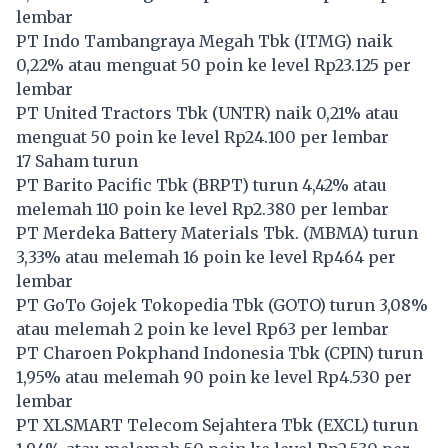
lembar
PT Indo Tambangraya Megah Tbk (
ITMG
) naik
0,22% atau menguat 50 poin ke level Rp23.125 per
lembar
PT United Tractors Tbk (
UNTR
) naik 0,21% atau
menguat 50 poin ke level Rp24.100 per lembar
17 Saham turun
PT Barito Pacific Tbk (
BRPT
) turun 4,42% atau
melemah 110 poin ke level Rp2.380 per lembar
PT Merdeka Battery Materials Tbk. (
MBMA
) turun
3,33% atau melemah 16 poin ke level Rp464 per
lembar
PT GoTo Gojek Tokopedia Tbk (
GOTO
) turun 3,08%
atau melemah 2 poin ke level Rp63 per lembar
PT Charoen Pokphand Indonesia Tbk (
CPIN
) turun
1,95% atau melemah 90 poin ke level Rp4.530 per
lembar
PT XLSMART Telecom Sejahtera Tbk (
EXCL
) turun