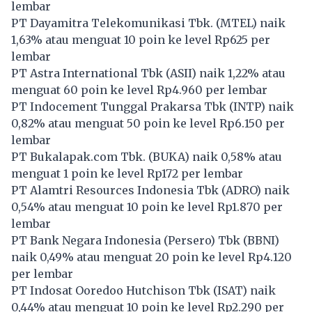
lembar
PT Dayamitra Telekomunikasi Tbk. (
MTEL
) naik
1,63% atau menguat 10 poin ke level Rp625 per
lembar
PT Astra International Tbk (
ASII
) naik 1,22% atau
menguat 60 poin ke level Rp4.960 per lembar
PT Indocement Tunggal Prakarsa Tbk (
INTP
) naik
0,82% atau menguat 50 poin ke level Rp6.150 per
lembar
PT Bukalapak.com Tbk. (
BUKA
) naik 0,58% atau
menguat 1 poin ke level Rp172 per lembar
PT Alamtri Resources Indonesia Tbk (
ADRO
) naik
0,54% atau menguat 10 poin ke level Rp1.870 per
lembar
PT Bank Negara Indonesia (Persero) Tbk (
BBNI
)
naik 0,49% atau menguat 20 poin ke level Rp4.120
per lembar
PT Indosat Ooredoo Hutchison Tbk (
ISAT
) naik
0,44% atau menguat 10 poin ke level Rp2.290 per