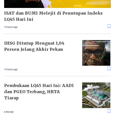
ISAT dan BUMI Melejit di Penutupan Indeks
LQ45 Hari Ini
16 hours ago
IHSG Ditutup Menguat 1,04
Persen Jelang Akhir Pekan
16 hours ago
Pembukaan LQ45 Hari Ini: AADI
dan PGEO Terbang, HRTA
Tiarap
a day ago