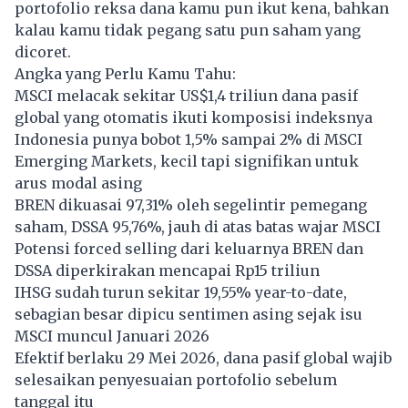
portofolio reksa dana kamu pun ikut kena, bahkan
kalau kamu tidak pegang satu pun saham yang
dicoret.
Angka yang Perlu Kamu Tahu:
MSCI
melacak sekitar US$1,4 triliun dana pasif
global yang otomatis ikuti komposisi indeksnya
Indonesia punya bobot 1,5% sampai 2% di MSCI
Emerging Markets, kecil tapi signifikan untuk
arus modal asing
BREN dikuasai 97,31% oleh segelintir pemegang
saham, DSSA 95,76%, jauh di atas batas wajar MSCI
Potensi forced selling dari keluarnya BREN dan
DSSA diperkirakan mencapai Rp15 triliun
IHSG sudah turun sekitar 19,55% year-to-date,
sebagian besar dipicu sentimen asing sejak isu
MSCI muncul Januari 2026
Efektif berlaku 29 Mei 2026, dana pasif global wajib
selesaikan penyesuaian portofolio sebelum
tanggal itu