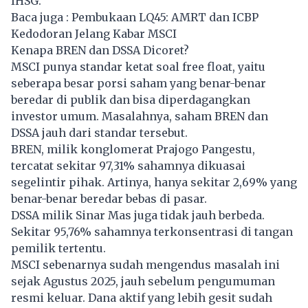
IHSG.
Baca juga :
Pembukaan LQ45: AMRT dan ICBP
Kedodoran Jelang Kabar MSCI
Kenapa BREN dan DSSA Dicoret?
MSCI
punya standar ketat soal free float, yaitu
seberapa besar porsi saham yang benar-benar
beredar di publik dan bisa diperdagangkan
investor umum. Masalahnya, saham BREN dan
DSSA jauh dari standar tersebut.
BREN, milik konglomerat Prajogo Pangestu,
tercatat sekitar 97,31% sahamnya dikuasai
segelintir pihak. Artinya, hanya sekitar 2,69% yang
benar-benar beredar bebas di pasar.
DSSA milik Sinar Mas juga tidak jauh berbeda.
Sekitar 95,76% sahamnya terkonsentrasi di tangan
pemilik tertentu.
MSCI sebenarnya sudah mengendus masalah ini
sejak Agustus 2025, jauh sebelum pengumuman
resmi keluar. Dana aktif yang lebih gesit sudah