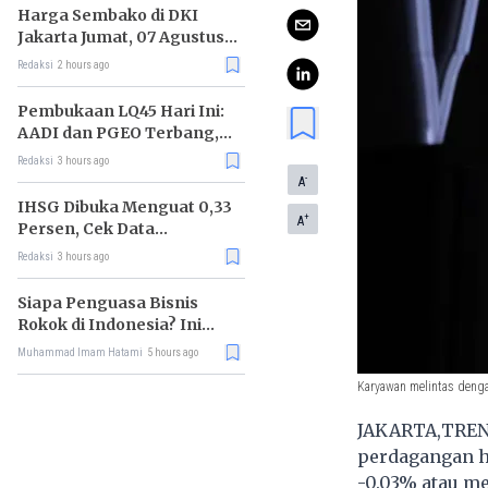
Harga Sembako di DKI
Jakarta Jumat, 07 Agustus
2026, Daging Sapi Naik, Gas
Redaksi
2 hours ago
Elpiji 3kg Turun
Pembukaan LQ45 Hari Ini:
AADI dan PGEO Terbang,
HRTA Tiarap
Redaksi
3 hours ago
-
A
IHSG Dibuka Menguat 0,33
+
A
Persen, Cek Data
Lengkapnya
Redaksi
3 hours ago
Siapa Penguasa Bisnis
Rokok di Indonesia? Ini
Daftar Raja Industri
Muhammad Imam Hatami
5 hours ago
Tembakau
Karyawan melintas dengan
JAKARTA,TRENA
perdagangan ha
-0.03% atau me