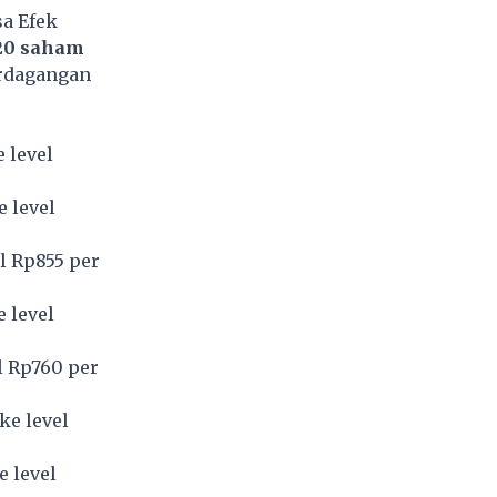
sa Efek
20 saham
erdagangan
 level
e level
l Rp855 per
 level
l Rp760 per
ke level
e level