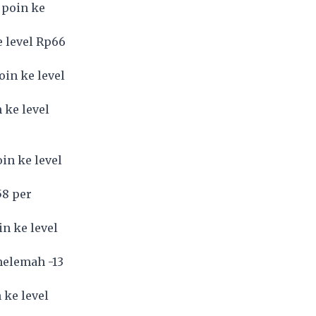
 poin ke
e level Rp66
oin ke level
 ke level
in ke level
58 per
n ke level
melemah -13
 ke level