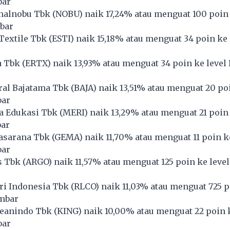
bar
nalnobu Tbk (
NOBU
) naik 17,24% atau menguat 100 poin 
bar
Textile Tbk (
ESTI
) naik 15,18% atau menguat 34 poin ke 
a Tbk (
ERTX
) naik 13,93% atau menguat 34 poin ke level
al Bajatama Tbk (
BAJA
) naik 13,51% atau menguat 20 poi
bar
a Edukasi Tbk (
MERI
) naik 13,29% atau menguat 21 poin 
bar
sarana Tbk (
GEMA
) naik 11,70% atau menguat 11 poin k
bar
 Tbk (
ARGO
) naik 11,57% atau menguat 125 poin ke level
ri Indonesia Tbk (
RLCO
) naik 11,03% atau menguat 725 p
embar
eanindo Tbk (
KING
) naik 10,00% atau menguat 22 poin k
bar