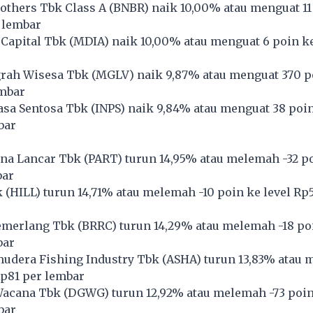
others Tbk Class A (
BNBR
) naik 10,00% atau menguat 11
r lembar
Capital Tbk (
MDIA
) naik 10,00% atau menguat 6 poin k
rah Wisesa Tbk (
MGLV
) naik 9,87% atau menguat 370 p
embar
sa Sentosa Tbk (
INPS
) naik 9,84% atau menguat 38 poin
bar
na Lancar Tbk (
PART
) turun 14,95% atau melemah -32 po
bar
 (
HILL
) turun 14,71% atau melemah -10 poin ke level Rp
emerlang Tbk (
BRRC
) turun 14,29% atau melemah -18 poi
bar
udera Fishing Industry Tbk (
ASHA
) turun 13,83% atau 
Rp81 per lembar
Wacana Tbk (
DGWG
) turun 12,92% atau melemah -73 poin
bar