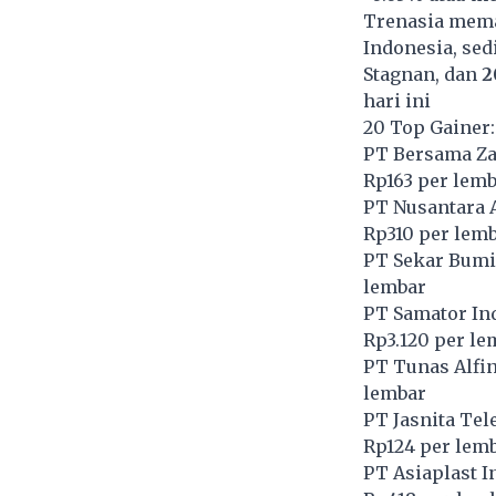
Trenasia meman
Indonesia, sed
Stagnan, dan
2
hari ini
20 Top Gainer:
PT Bersama Zat
Rp163 per lem
PT Nusantara 
Rp310 per lem
PT Sekar Bumi
lembar
PT Samator Ind
Rp3.120 per le
PT Tunas Alfin
lembar
PT Jasnita Te
Rp124 per lem
PT Asiaplast I