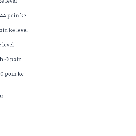
e level
-44 poin ke
oin ke level
 level
h -3 poin
20 poin ke
ar