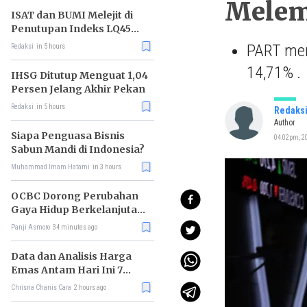
Melema
ISAT dan BUMI Melejit di
Penutupan Indeks LQ45
Hari Ini
PART men
Redaksi
in 5 hours
14,71% .
IHSG Ditutup Menguat 1,04
Persen Jelang Akhir Pekan
Redaksi
in 5 hours
Redaks
Author
Siapa Penguasa Bisnis
04:02pm, 20
Sabun Mandi di Indonesia?
Muhammad Imam Hatami
in 3 hours
OCBC Dorong Perubahan
Gaya Hidup Berkelanjutan
melalui Program RISE
Panji Asmoro
34 minutes ago
Data dan Analisis Harga
Emas Antam Hari Ini 7
Agustus 2026
Chrisna Chanis Cara
2 hours ago