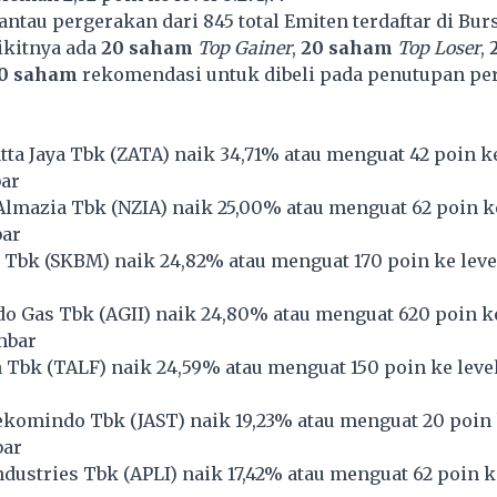
tau pergerakan dari 845 total Emiten terdaftar di Bur
ikitnya ada
20 saham
Top Gainer
,
20 saham
Top Loser
,
0 saham
rekomendasi untuk dibeli pada penutupan p
ta Jaya Tbk (
ZATA
) naik 34,71% atau menguat 42 poin ke
bar
Almazia Tbk (
NZIA
) naik 25,00% atau menguat 62 poin k
bar
 Tbk (
SKBM
) naik 24,82% atau menguat 170 poin ke leve
o Gas Tbk (
AGII
) naik 24,80% atau menguat 620 poin ke
mbar
 Tbk (
TALF
) naik 24,59% atau menguat 150 poin ke leve
lekomindo Tbk (
JAST
) naik 19,23% atau menguat 20 poin 
bar
ndustries Tbk (
APLI
) naik 17,42% atau menguat 62 poin k