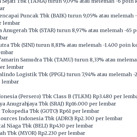
Sejati Tbk (
TAMA
) turun 9,09% atau melemah -6 poin k
ar
ncapai Puncak Tbk (
BAIK
) turun 9,05% atau melemah 
r lembar
a Anugerah Tbk (
STAR
) turun 8,97% atau melemah -65 p
bar
utra Tbk (
SINI
) turun 8,81% atau melemah -1.400 poin ke
lembar
Tamarin Samudra Tbk (
TAMU
) turun 8,33% atau melema
per lembar
lindo Logistik Tbk (
PPGL
) turun 7,94% atau melemah -
r lembar
nesia (Persero) Tbk Class B (
TLKM
) Rp3.480 per lemb
ya Anugrahjaya Tbk (
SRAJ
) Rp16.000 per lembar
 Tokopedia Tbk (
GOTO
) Rp61 per lembar
ources Indonesia Tbk (
ADRO
) Rp2.300 per lembar
tal Niaga Tbk (
BELI
) Rp430 per lembar
ah Tbk (
MYOR
) Rp2.230 per lembar