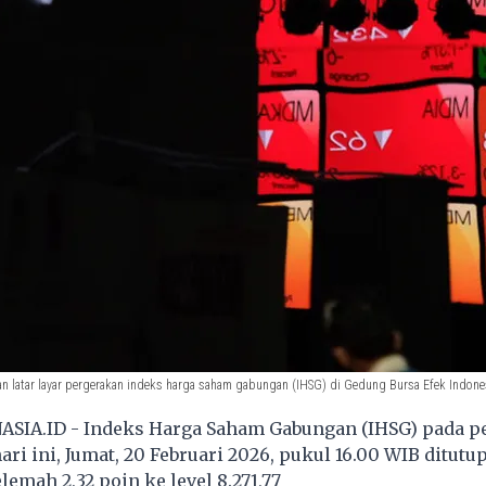
 latar layar pergerakan indeks harga saham gabungan (IHSG) di Gedung Bursa Efek Indonesia
SIA.ID - Indeks Harga Saham Gabungan (IHSG) pada p
ri ini, Jumat, 20 Februari 2026, pukul 16.00 WIB ditutu
lemah 2,32 poin ke level 8.271,77