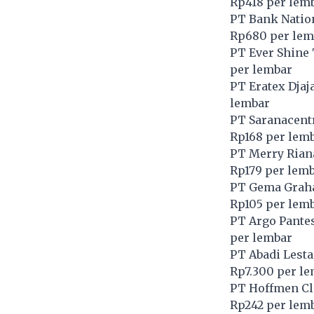
Rp418 per lem
PT Bank Natio
Rp680 per lem
PT Ever Shine 
per lembar
PT Eratex Djaj
lembar
PT Saranacentr
Rp168 per lem
PT Merry Rian
Rp179 per lem
PT Gema Graha
Rp105 per lem
PT Argo Pantes
per lembar
PT Abadi Lesta
Rp7.300 per l
PT Hoffmen Cl
Rp242 per lem