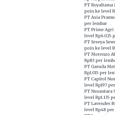
PT Royaltama 
poin ke level 
PT Asia Pramul
per lembar
PT Prime Agri 
level Rp6.025 
PT Sreeya Sewu
poin ke level 
PT Morenzo Ab
Rp83 per lemb
PT Garuda Met
Rp1.015 per le
PT Capitol Nus
level Rp197 pe
PT Nusantara S
level Rp1.135 p
PT Lavender Bi
level Rp48 per