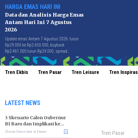
HARGA EMAS HARI INI
Data dan Analisis Harga Emas
Antam Hari Ini 7 Agustus
2026
Update emas Antam 7 Agustus 2026: turun
Rp29.000 ke Rp2.650.000, buyback
Rp2.461.000 turun Rp29.000, spread
Rp189.000 stabil di level terbaik sejak April
2026.
Tren Ekbis
Tren Pasar
Tren Leisure
Tren Inspiras
LATEST NEWS
3 Skenario Calon Gubernur
BI Baru dan Implikasi ke
Pasar
Tren Pasar
Chrisna Chanis Cara
in 5 hours