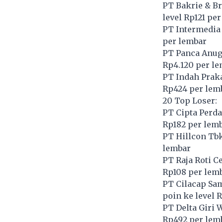
PT Bakrie & Br
level Rp121 pe
PT Intermedia 
per lembar
PT Panca Anug
Rp4.120 per l
PT Indah Praka
Rp424 per lem
20 Top Loser:
PT Cipta Perda
Rp182 per lem
PT Hillcon Tbk
lembar
PT Raja Roti C
Rp108 per lem
PT Cilacap Sam
poin ke level 
PT Delta Giri 
Rp492 per lem