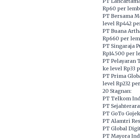
PT Lancartama 
Rp60 per lemb
PT Bersama Me
level Rp442 pe
PT Buana Arth
Rp660 per lem
PT Singaraja P
Rp14.500 per 
PT Pelayaran 
ke level Rp33 
PT Prima Globa
level Rp232 pe
20 Stagnan:
PT Telkom Indo
PT Sejahterara
PT GoTo Gojek
PT Alamtri Res
PT Global Digi
PT Mayora Ind