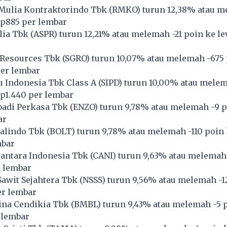
Mulia Kontraktorindo Tbk (
RMKO
) turun 12,38% atau m
Rp885 per lembar
ia Tbk (
ASPR
) turun 12,21% atau melemah -21 poin ke le
Resources Tbk (
SGRO
) turun 10,07% atau melemah -675
per lembar
 Indonesia Tbk Class A (
SIPD
) turun 10,00% atau melem
Rp1.440 per lembar
adi Perkasa Tbk (
ENZO
) turun 9,78% atau melemah -9 p
ar
alindo Tbk (
BOLT
) turun 9,78% atau melemah -110 poin 
mbar
antara Indonesia Tbk (
CANI
) turun 9,63% atau melemah 
r lembar
awit Sejahtera Tbk (
NSSS
) turun 9,56% atau melemah -1
er lembar
na Cendikia Tbk (
BMBL
) turun 9,43% atau melemah -5 
 lembar