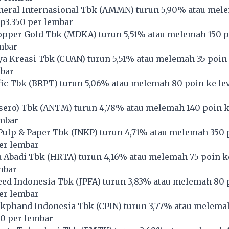
ral Internasional Tbk (
AMMN
) turun 5,90% atau mel
Rp3.350 per lembar
pper Gold Tbk (
MDKA
) turun 5,51% atau melemah 150 p
mbar
ya Kreasi Tbk (
CUAN
) turun 5,51% atau melemah 35 poin 
bar
ic Tbk (
BRPT
) turun 5,06% atau melemah 80 poin ke le
ero) Tbk (
ANTM
) turun 4,78% atau melemah 140 poin k
embar
Pulp & Paper Tbk (
INKP
) turun 4,71% atau melemah 350 
per lembar
 Abadi Tbk (
HRTA
) turun 4,16% atau melemah 75 poin k
mbar
ed Indonesia Tbk (
JPFA
) turun 3,83% atau melemah 80 
per lembar
kphand Indonesia Tbk (
CPIN
) turun 3,77% atau melema
60 per lembar