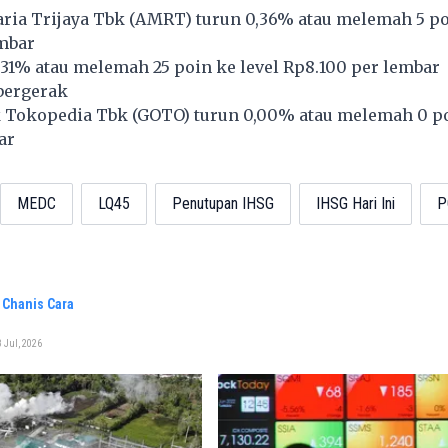
ria Trijaya Tbk (
AMRT
) turun 0,36% atau melemah 5 po
embar
0,31% atau melemah 25 poin ke level Rp8.100 per lembar
bergerak
 Tokopedia Tbk (
GOTO
) turun 0,00% atau melemah 0 po
ar
MEDC
LQ45
Penutupan IHSG
IHSG Hari Ini
P
 Chanis Cara
 Jul, 2026