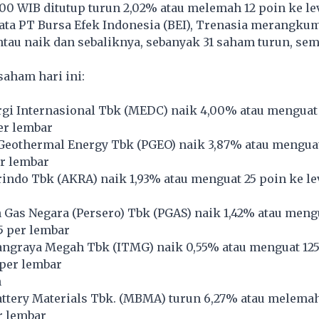
.00 WIB ditutup turun 2,02% atau melemah 12 poin ke lev
ata PT Bursa Efek Indonesia (BEI), Trenasia merangku
tau naik dan sebaliknya, sebanyak 31 saham turun, sem
saham hari ini:
i Internasional Tbk (
MEDC
) naik 4,00% atau menguat
per lembar
Geothermal Energy Tbk (
PGEO
) naik 3,87% atau menguat
r lembar
indo Tbk (
AKRA
) naik 1,93% atau menguat 25 poin ke le
Gas Negara (Persero) Tbk (
PGAS
) naik 1,42% atau meng
25 per lembar
ngraya Megah Tbk (
ITMG
) naik 0,55% atau menguat 12
 per lembar
n
tery Materials Tbk. (
MBMA
) turun 6,27% atau melemah
r lembar