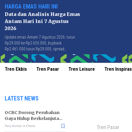
HARGA EMAS HARI INI
Data dan Analisis Harga Emas
Antam Hari Ini 7 Agustus
2026
Update emas Antam 7 Agustus 2026: turun
Rp29.000 ke Rp2.650.000, buyback
Rp2.461.000 turun Rp29.000, spread
Rp189.000 stabil di level terbaik sejak April
2026.
Tren Ekbis
Tren Pasar
Tren Leisure
Tren Inspiras
LATEST NEWS
OCBC Dorong Perubahan
Gaya Hidup Berkelanjutan
melalui Program RISE
Tren Pasar
Panji Asmoro
in 4 hours