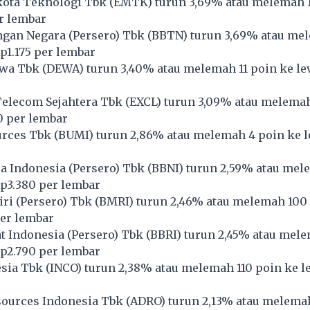
ota Teknologi Tbk (
EMTK
) turun 3,69% atau melemah 
r lembar
gan Negara (Persero) Tbk (
BBTN
) turun 3,69% atau me
Rp1.175 per lembar
wa Tbk (
DEWA
) turun 3,40% atau melemah 11 poin ke le
lecom Sejahtera Tbk (
EXCL
) turun 3,09% atau melema
10 per lembar
rces Tbk (
BUMI
) turun 2,86% atau melemah 4 poin ke l
 Indonesia (Persero) Tbk (
BBNI
) turun 2,59% atau me
Rp3.380 per lembar
i (Persero) Tbk (
BMRI
) turun 2,46% atau melemah 100
per lembar
 Indonesia (Persero) Tbk (
BBRI
) turun 2,45% atau mel
Rp2.790 per lembar
sia Tbk (
INCO
) turun 2,38% atau melemah 110 poin ke le
ources Indonesia Tbk (
ADRO
) turun 2,13% atau melema