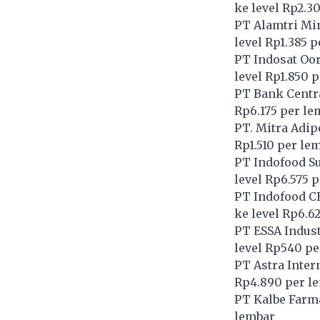
ke level Rp2.3
PT Alamtri Min
level Rp1.385 
PT Indosat Oo
level Rp1.850 
PT Bank Centra
Rp6.175 per le
PT. Mitra Adip
Rp1.510 per le
PT Indofood S
level Rp6.575 
PT Indofood C
ke level Rp6.6
PT ESSA Indust
level Rp540 pe
PT Astra Inter
Rp4.890 per l
PT Kalbe Farma
lembar