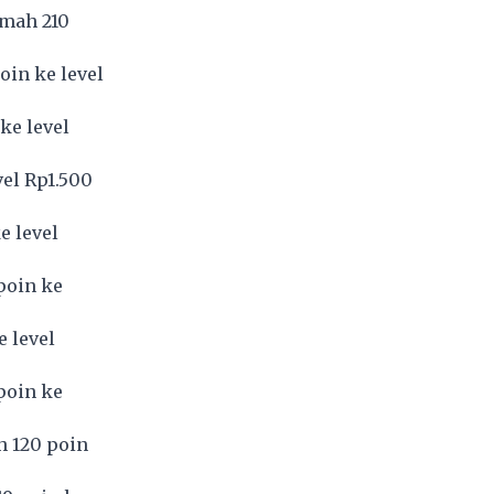
emah 210
oin ke level
ke level
vel Rp1.500
e level
poin ke
e level
poin ke
h 120 poin