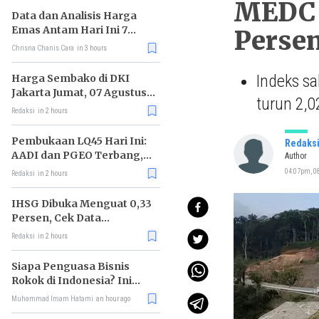
MEDC d
Data dan Analisis Harga
Emas Antam Hari Ini 7
Perse
Agustus 2026
Chrisna Chanis Cara
in 3 hours
Indeks sa
Harga Sembako di DKI
Jakarta Jumat, 07 Agustus
turun 2,0
2026, Daging Sapi Naik, Gas
Redaksi
in 2 hours
Elpiji 3kg Turun
Pembukaan LQ45 Hari Ini:
Redaks
AADI dan PGEO Terbang,
Author
HRTA Tiarap
04:07pm, 08
Redaksi
in 2 hours
IHSG Dibuka Menguat 0,33
Persen, Cek Data
Lengkapnya
Redaksi
in 2 hours
Siapa Penguasa Bisnis
Rokok di Indonesia? Ini
Daftar Raja Industri
Muhammad Imam Hatami
an hour ago
Tembakau