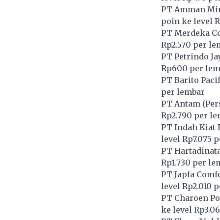
PT Amman Mine
poin ke level 
PT Merdeka Co
Rp2.570 per le
PT Petrindo Ja
Rp600 per lem
PT Barito Pacif
per lembar
PT Antam (Pers
Rp2.790 per l
PT Indah Kiat 
level Rp7.075 
PT Hartadinata
Rp1.730 per le
PT Japfa Comfe
level Rp2.010 
PT Charoen Po
ke level Rp3.0