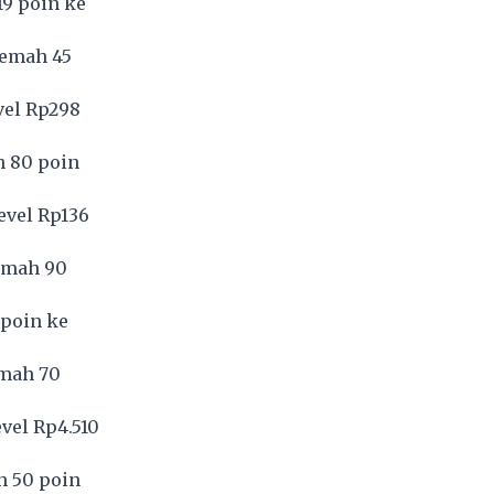
19 poin ke
lemah 45
vel Rp298
h 80 poin
evel Rp136
lemah 90
 poin ke
emah 70
vel Rp4.510
h 50 poin