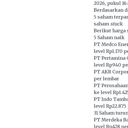
2026, pukul 16
Berdasarkan d
5 saham terpan
saham
stuck
.
Berikut harga 
5 Saham naik
PT Medco Energ
level Rp1.170 
PT Pertamina 
level Rp940 pe
PT AKR Corpor
per lembar
PT Perusahaan 
ke level Rp1.4
PT Indo Tamba
level Rp22.875
31 Saham turu
PT Merdeka Bat
level Rp478 pe