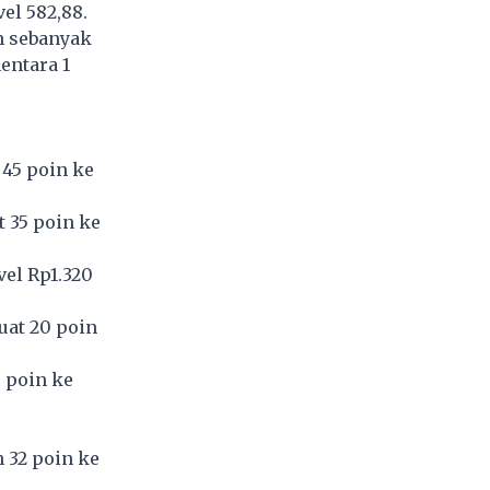
el 582,88.
m sebanyak
entara 1
 45 poin ke
 35 poin ke
vel Rp1.320
uat 20 poin
5 poin ke
 32 poin ke