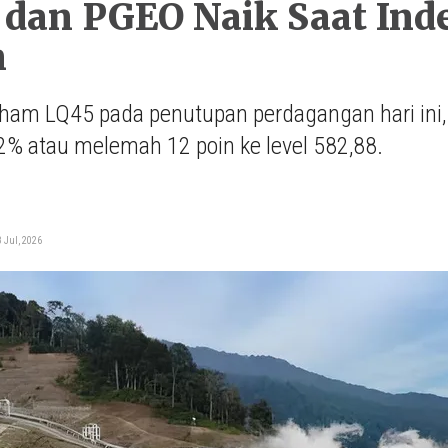
an PGEO Naik Saat Inde
n
ham LQ45 pada penutupan perdagangan hari ini, R
2% atau melemah 12 poin ke level 582,88.
i
 Jul, 2026