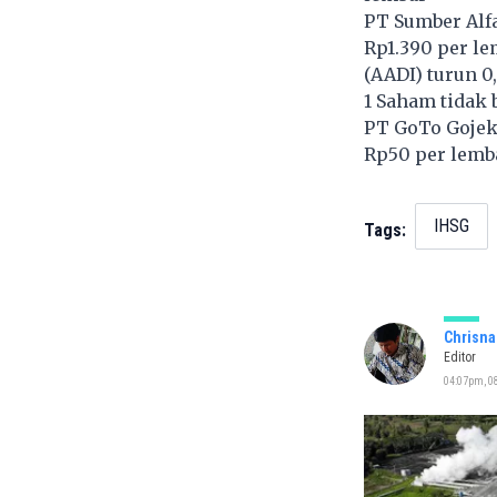
PT Sumber Alfa
Rp1.390 per l
(
AADI
) turun 
1 Saham tidak 
PT GoTo Gojek
Rp50 per lemb
IHSG
Tags:
Chrisna
Editor
04:07pm, 08