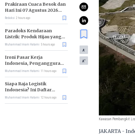
Prakiraan Cuaca Besok dan
Hari Ini 07 Agustus 2026
untuk Wilayah DKI Jakarta
Redaksi
2 hours ago
Paradoks Kendaraan
Listrik: Produk Hijau yang
Ancam Hutan Tropis
Muhammad Imam Hatami
5 hours ago
-
A
Ironi Pasar Kerja
+
A
Indonesia, Pengangguran
Didominasi Lulusan SMK
Muhammad Imam Hatami
11 hours ago
Siapa Raja Logistik
Indonesia? Ini Daftar
Pemimpin Pasarnya
Muhammad Imam Hatami
12 hours ago
Kawasan Pembangkit Lis
JAKARTA - Inde