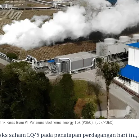
trik Panas Bumi PT Pertamina Geothermal Energy Tbk (PGEO).
(Dok/PGEO)
ks saham LQ45 pada penutupan perdagangan hari ini, R