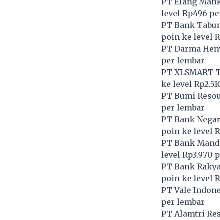
PT Elang Mahk
level Rp496 pe
PT Bank Tabun
poin ke level 
PT Darma Hen
per lembar
PT XLSMART Te
ke level Rp2.5
PT Bumi Resou
per lembar
PT Bank Negara
poin ke level 
PT Bank Mandir
level Rp3.970 
PT Bank Rakyat
poin ke level 
PT Vale Indone
per lembar
PT Alamtri Res