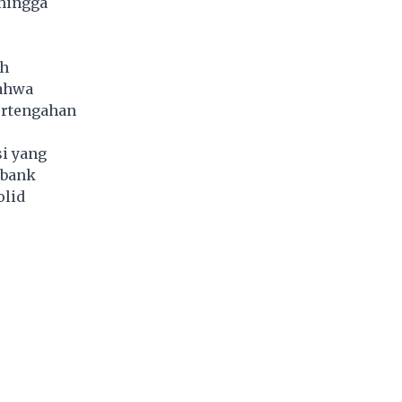
hingga
eh
bahwa
ertengahan
si yang
-bank
olid