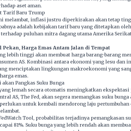
rhadap aset aman.
bat Tarif Baru Trump
i melambat, inflasi justru diperkirakan akan tetap tin
ebabnya adalah kebijakan tarif baru yang ditetapkan ole
terhadap puluhan mitra dagang utama Amerika Serikat
l Pekan, Harga Emas Antam Jalan di Tempat
ng lebih tinggi akan membuat harga barang-barang men
nsumen AS. Kombinasi antara ekonomi yang lesu dan in
 yang menciptakan lingkungan makroekonomi yang sang
 harga emas.
ti akan Pangkas Suku Bunga
yang lemah secara otomatis meningkatkan ekspektasi 
ntral AS, The Fed, akan segera memangkas suku bunga 
iperlukan untuk kembali mendorong laju pertumbuhan
elambat.
edWatch Tool, probabilitas terjadinya pemangkasan s
ncapai 81%. Suku bunga yang lebih rendah akan membua