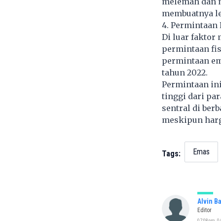
melemah dan 
membuatnya le
4. Permintaan 
Di luar fakto
permintaan fis
permintaan ema
tahun 2022.
Permintaan ini
tinggi dari pa
sentral di ber
meskipun harg
Emas
Tags:
Alvin B
Editor
07:08pm, 0