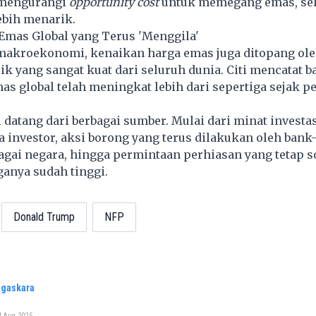
mengurangi
opportunity cost
untuk memegang emas, se
bih menarik.
Emas Global yang Terus 'Menggila'
r makroekonomi, kenaikan harga emas juga ditopang ol
ik yang sangat kuat dari seluruh dunia. Citi mencatat 
s global telah meningkat lebih dari sepertiga sejak p
 datang dari berbagai sumber. Mulai dari minat investa
ra investor, aksi borong yang terus dilakukan oleh bank
bagai negara, hingga permintaan perhiasan yang tetap s
anya sudah tinggi.
Donald Trump
NFP
agaskara
4 Aug, 2025