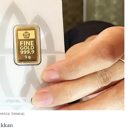
renAsia
(trenasia)
aikkan