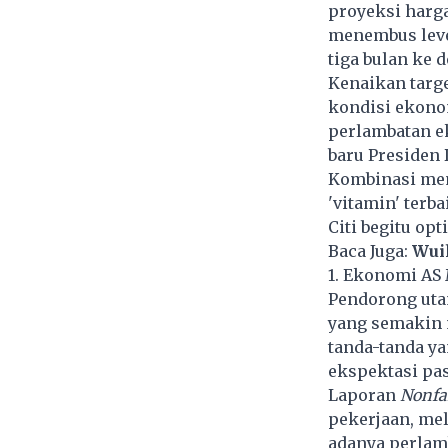
proyeksi
harg
menembus level
tiga bulan ke 
Kenaikan targe
kondisi ekonom
perlambatan ek
baru Presiden
Kombinasi mema
'vitamin' terb
Citi begitu op
Baca Juga:
Wui
1. Ekonomi AS
Pendorong uta
yang semakin 
tanda-tanda ya
ekspektasi pas
Laporan
Nonfa
pekerjaan, mel
adanya perlam