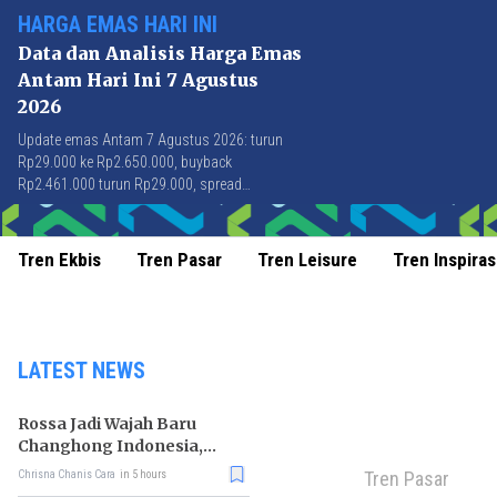
HARGA EMAS HARI INI
Data dan Analisis Harga Emas
Antam Hari Ini 7 Agustus
2026
Update emas Antam 7 Agustus 2026: turun
Rp29.000 ke Rp2.650.000, buyback
Rp2.461.000 turun Rp29.000, spread
Rp189.000 stabil di level terbaik sejak April
2026.
Tren Ekbis
Tren Pasar
Tren Leisure
Tren Inspiras
LATEST NEWS
Rossa Jadi Wajah Baru
Changhong Indonesia,
Garansi Produk Kini
Tren Pasar
Chrisna Chanis Cara
in 5 hours
Sampai 25 Tahun