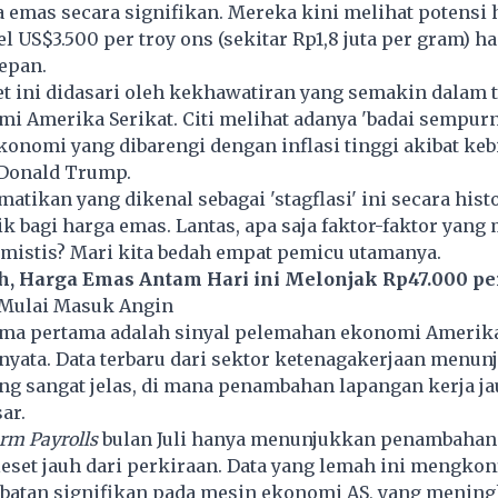
a
emas
secara signifikan. Mereka kini melihat potensi
 US$3.500 per troy ons (sekitar Rp1,8 juta per gram) h
depan.
t ini didasari oleh kekhawatiran yang semakin dalam 
i Amerika Serikat. Citi melihat adanya 'badai sempurn
onomi yang dibarengi dengan inflasi tinggi akibat kebi
Donald Trump
.
tikan yang dikenal sebagai 'stagflasi' ini secara hist
aik bagi harga emas. Lantas, apa saja faktor-faktor yan
timistis? Mari kita bedah empat pemicu utamanya.
h, Harga Emas Antam Hari ini Melonjak Rp47.000 p
 Mulai Masuk Angin
ma pertama adalah sinyal pelemahan ekonomi Amerika
nyata. Data terbaru dari sektor ketenagakerjaan menun
ng sangat jelas, di mana penambahan lapangan kerja j
ar.
rm Payrolls
bulan Juli hanya menunjukkan penambahan 
eset jauh dari perkiraan. Data yang lemah ini mengkon
batan signifikan pada mesin ekonomi AS, yang menin