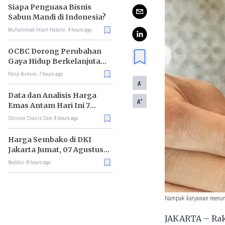
Siapa Penguasa Bisnis
Sabun Mandi di Indonesia?
Muhammad Imam Hatami
4 hours ago
OCBC Dorong Perubahan
Gaya Hidup Berkelanjutan
melalui Program RISE
Panji Asmoro
7 hours ago
-
A
Data dan Analisis Harga
+
A
Emas Antam Hari Ini 7
Agustus 2026
Chrisna Chanis Cara
8 hours ago
Harga Sembako di DKI
Jakarta Jumat, 07 Agustus
2026, Daging Sapi Naik, Gas
Redaksi
8 hours ago
Elpiji 3kg Turun
Nampak karyawan menunju
JAKARTA – Raks