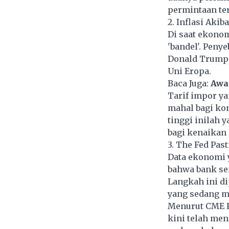
permintaan te
2. Inflasi Aki
Di saat ekonom
'bandel'. Peny
Donald Trump 
Uni Eropa.
Baca Juga:
Awa
Tarif impor ya
mahal bagi ko
tinggi inilah
bagi kenaikan
3. The Fed Pas
Data ekonomi 
bahwa bank se
Langkah ini d
yang sedang m
Menurut CME F
kini telah me