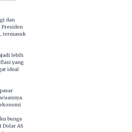
ggi dan
h Presiden
, termasuk
jadi lebih
flasi yang
at ideal
pasar
acuannya.
 ekonomi
uku bunga
t Dolar AS