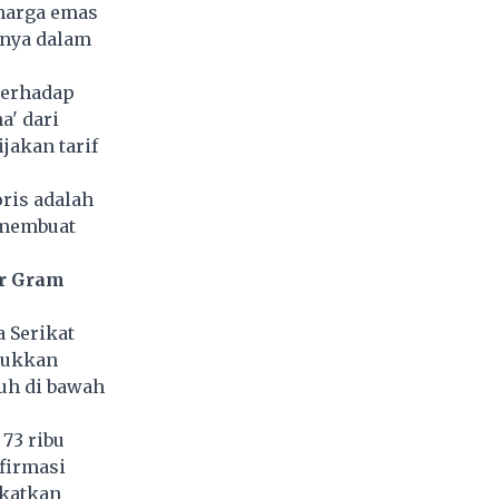
 harga emas
anya dalam
terhadap
a' dari
jakan tarif
oris adalah
g membuat
er Gram
 Serikat
jukkan
auh di bawah
73 ribu
firmasi
gkatkan