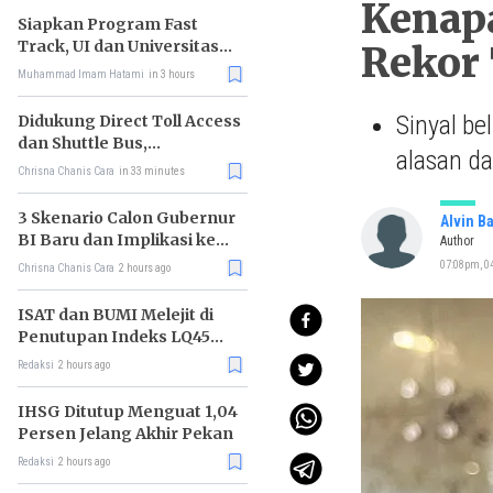
Kenapa
Siapkan Program Fast
Track, UI dan Universitas
Rekor 
Agung Podomoro Jalin
Muhammad Imam Hatami
in 3 hours
Kemitraan
Sinyal be
Didukung Direct Toll Access
dan Shuttle Bus,
alasan da
Paramount Petals Kian
Chrisna Chanis Cara
in 33 minutes
Prospektif
3 Skenario Calon Gubernur
Alvin B
BI Baru dan Implikasi ke
Author
Pasar
07:08pm, 0
Chrisna Chanis Cara
2 hours ago
ISAT dan BUMI Melejit di
Penutupan Indeks LQ45
Hari Ini
Redaksi
2 hours ago
IHSG Ditutup Menguat 1,04
Persen Jelang Akhir Pekan
Redaksi
2 hours ago