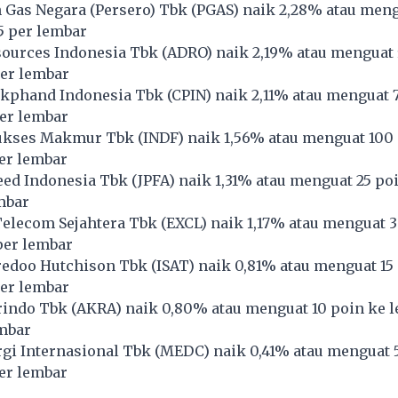
Gas Negara (Persero) Tbk (
PGAS
) naik 2,28% atau meng
65 per lembar
ources Indonesia Tbk (
ADRO
) naik 2,19% atau menguat
per lembar
kphand Indonesia Tbk (
CPIN
) naik 2,11% atau menguat 
per lembar
ukses Makmur Tbk (
INDF
) naik 1,56% atau menguat 100
per lembar
ed Indonesia Tbk (
JPFA
) naik 1,31% atau menguat 25 poi
mbar
lecom Sejahtera Tbk (
EXCL
) naik 1,17% atau menguat 
per lembar
redoo Hutchison Tbk (
ISAT
) naik 0,81% atau menguat 15
per lembar
indo Tbk (
AKRA
) naik 0,80% atau menguat 10 poin ke l
embar
i Internasional Tbk (
MEDC
) naik 0,41% atau menguat 
per lembar