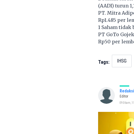
(
AADI
) turun 
PT. Mitra Adip
Rp1.485 per le
1 Saham tidak 
PT GoTo Gojek
Rp50 per lemb
IHSG
Tags:
Redaks
Editor
09:06am, 1