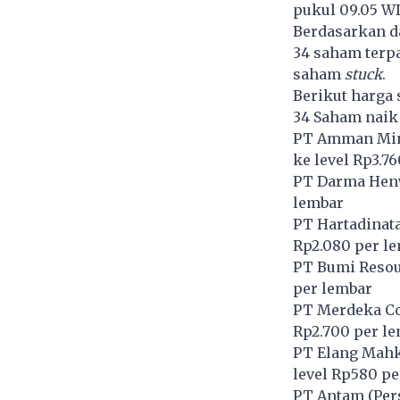
pukul 09.05 WI
Berdasarkan d
34 saham terpa
saham
stuck
.
Berikut harga 
34 Saham naik
PT Amman Mine
ke level Rp3.7
PT Darma Hen
lembar
PT Hartadinata
Rp2.080 per l
PT Bumi Resou
per lembar
PT Merdeka Co
Rp2.700 per l
PT Elang Mahk
level Rp580 pe
PT Antam (Pers