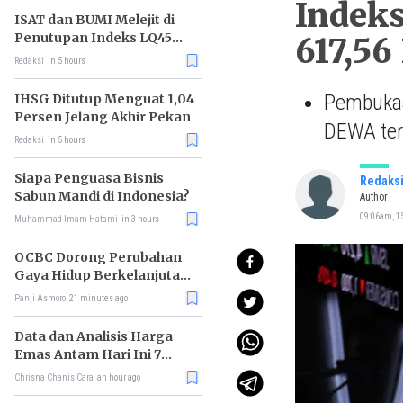
Indeks
ISAT dan BUMI Melejit di
Penutupan Indeks LQ45
617,56
Hari Ini
Redaksi
in 5 hours
Pembukaa
IHSG Ditutup Menguat 1,04
Persen Jelang Akhir Pekan
DEWA terb
Redaksi
in 5 hours
Siapa Penguasa Bisnis
Redaks
Sabun Mandi di Indonesia?
Author
09:06am, 1
Muhammad Imam Hatami
in 3 hours
OCBC Dorong Perubahan
Gaya Hidup Berkelanjutan
melalui Program RISE
Panji Asmoro
21 minutes ago
Data dan Analisis Harga
Emas Antam Hari Ini 7
Agustus 2026
Chrisna Chanis Cara
an hour ago