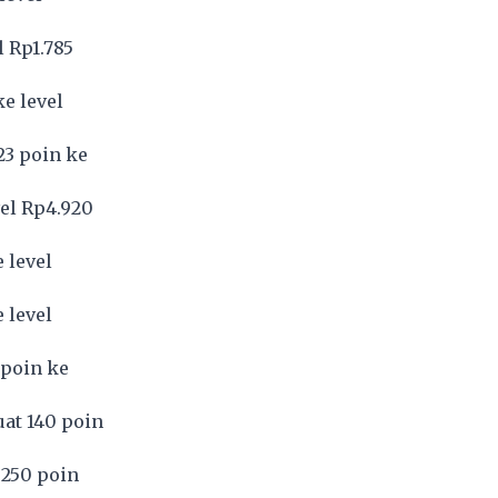
l Rp1.785
e level
23 poin ke
vel Rp4.920
 level
 level
 poin ke
uat 140 poin
 250 poin