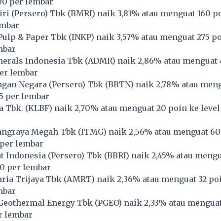
00 per lembar
i (Persero) Tbk (
BMRI
) naik 3,81% atau menguat 160 po
embar
Pulp & Paper Tbk (
INKP
) naik 3,57% atau menguat 275 po
mbar
erals Indonesia Tbk (
ADMR
) naik 2,86% atau menguat 
per lembar
gan Negara (Persero) Tbk (
BBTN
) naik 2,78% atau meng
95 per lembar
 Tbk. (
KLBF
) naik 2,70% atau menguat 20 poin ke leve
ngraya Megah Tbk (
ITMG
) naik 2,56% atau menguat 60
 per lembar
 Indonesia (Persero) Tbk (
BBRI
) naik 2,45% atau mengu
20 per lembar
ria Trijaya Tbk (
AMRT
) naik 2,36% atau menguat 32 poi
mbar
Geothermal Energy Tbk (
PGEO
) naik 2,33% atau mengua
r lembar