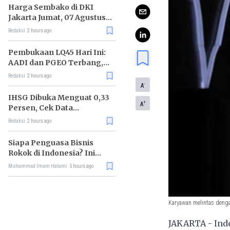
Harga Sembako di DKI
Jakarta Jumat, 07 Agustus
2026, Daging Sapi Naik, Gas
Redaksi
2 hours ago
Elpiji 3kg Turun
Pembukaan LQ45 Hari Ini:
AADI dan PGEO Terbang,
HRTA Tiarap
Redaksi
2 hours ago
-
A
IHSG Dibuka Menguat 0,33
+
A
Persen, Cek Data
Lengkapnya
Redaksi
2 hours ago
Siapa Penguasa Bisnis
Rokok di Indonesia? Ini
Daftar Raja Industri
Muhammad Imam Hatami
5 hours ago
Tembakau
Karyawan melintas dengan
JAKARTA - Inde