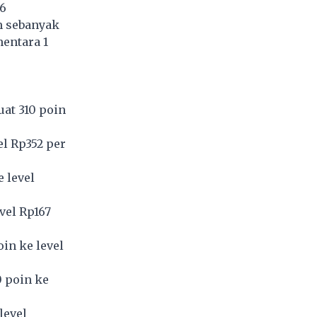
56
m sebanyak
entara 1
uat 310 poin
el Rp352 per
 level
vel Rp167
in ke level
0 poin ke
level