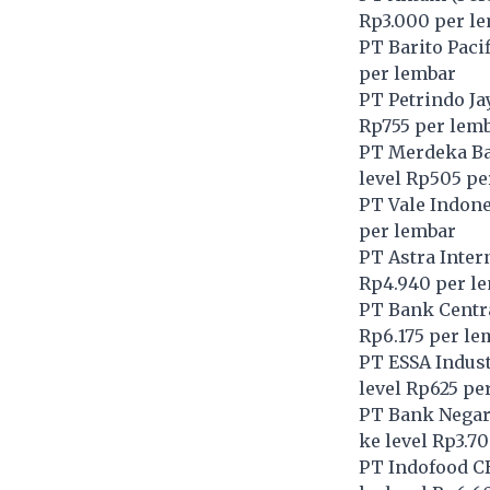
Rp3.000 per l
PT Barito Pacif
per lembar
PT Petrindo Ja
Rp755 per lem
PT Merdeka Bat
level Rp505 pe
PT Vale Indone
per lembar
PT Astra Inter
Rp4.940 per l
PT Bank Centra
Rp6.175 per le
PT ESSA Indust
level Rp625 pe
PT Bank Negara
ke level Rp3.7
PT Indofood C