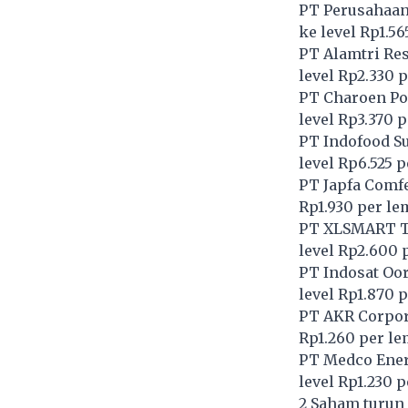
PT Perusahaan 
ke level Rp1.5
PT Alamtri Res
level Rp2.330 
PT Charoen Po
level Rp3.370 
PT Indofood S
level Rp6.525 
PT Japfa Comfe
Rp1.930 per le
PT XLSMART Te
level Rp2.600 
PT Indosat Oo
level Rp1.870 
PT AKR Corpor
Rp1.260 per l
PT Medco Energ
level Rp1.230 
2 Saham turun