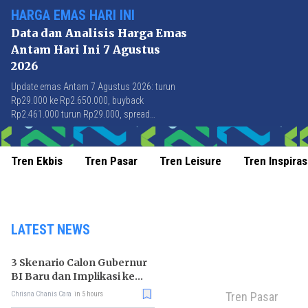
HARGA EMAS HARI INI
Data dan Analisis Harga Emas
Antam Hari Ini 7 Agustus
2026
Update emas Antam 7 Agustus 2026: turun
Rp29.000 ke Rp2.650.000, buyback
Rp2.461.000 turun Rp29.000, spread
Rp189.000 stabil di level terbaik sejak April
2026.
Tren Ekbis
Tren Pasar
Tren Leisure
Tren Inspiras
LATEST NEWS
3 Skenario Calon Gubernur
BI Baru dan Implikasi ke
Pasar
Tren Pasar
Chrisna Chanis Cara
in 5 hours