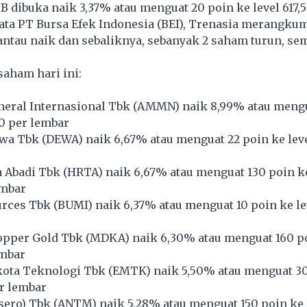
B dibuka naik 3,37% atau menguat 20 poin ke level 617,
ata PT Bursa Efek Indonesia (BEI), Trenasia merangku
ntau naik dan sebaliknya, sebanyak 2 saham turun, sem
saham hari ini:
ral Internasional Tbk (
AMMN
) naik 8,99% atau meng
60 per lembar
wa Tbk (
DEWA
) naik 6,67% atau menguat 22 poin ke lev
 Abadi Tbk (
HRTA
) naik 6,67% atau menguat 130 poin ke
embar
rces Tbk (
BUMI
) naik 6,37% atau menguat 10 poin ke le
pper Gold Tbk (
MDKA
) naik 6,30% atau menguat 160 po
embar
ota Teknologi Tbk (
EMTK
) naik 5,50% atau menguat 3
r lembar
ero) Tbk (
ANTM
) naik 5,28% atau menguat 150 poin ke 