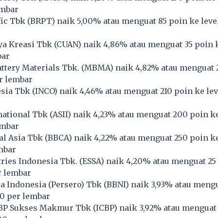
embar
ic Tbk (
BRPT
) naik 5,00% atau menguat 85 poin ke leve
ya Kreasi Tbk (
CUAN
) naik 4,86% atau menguat 35 poin k
bar
tery Materials Tbk. (
MBMA
) naik 4,82% atau menguat 
r lembar
sia Tbk (
INCO
) naik 4,46% atau menguat 210 poin ke le
national Tbk (
ASII
) naik 4,23% atau menguat 200 poin ke
embar
l Asia Tbk (
BBCA
) naik 4,22% atau menguat 250 poin ke
mbar
ries Indonesia Tbk. (
ESSA
) naik 4,20% atau menguat 25
r lembar
 Indonesia (Persero) Tbk (
BBNI
) naik 3,93% atau meng
00 per lembar
BP Sukses Makmur Tbk (
ICBP
) naik 3,92% atau menguat