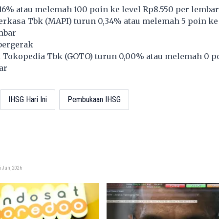
1,16% atau melemah 100 poin ke level Rp8.550 per lembar
erkasa Tbk (
MAPI
) turun 0,34% atau melemah 5 poin ke 
mbar
bergerak
 Tokopedia Tbk (
GOTO
) turun 0,00% atau melemah 0 po
ar
IHSG Hari Ini
Pembukaan IHSG
i
5 Jun, 2026