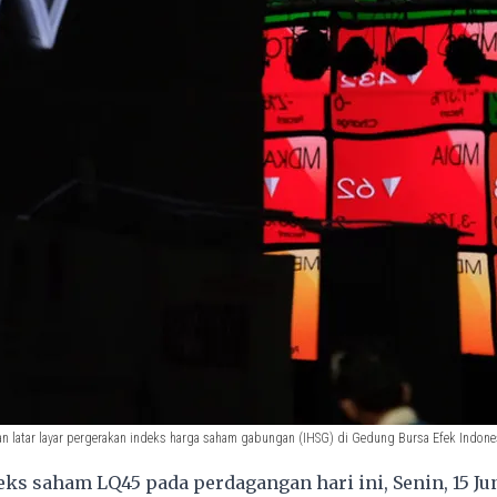
 latar layar pergerakan indeks harga saham gabungan (IHSG) di Gedung Bursa Efek Indonesia
ks saham LQ45 pada perdagangan hari ini, Senin, 15 Jun