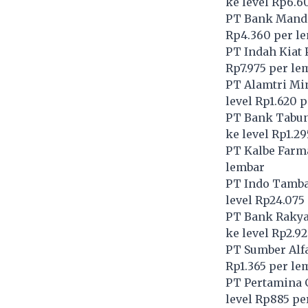
ke level Rp6.6
PT Bank Mandir
Rp4.360 per l
PT Indah Kiat 
Rp7.975 per le
PT Alamtri Min
level Rp1.620 
PT Bank Tabun
ke level Rp1.2
PT Kalbe Farma
lembar
PT Indo Tamba
level Rp24.075
PT Bank Rakyat
ke level Rp2.9
PT Sumber Alfa
Rp1.365 per le
PT Pertamina 
level Rp885 pe