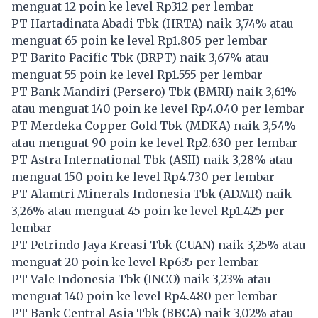
menguat 12 poin ke level Rp312 per lembar
PT Hartadinata Abadi Tbk (
HRTA
) naik 3,74% atau
menguat 65 poin ke level Rp1.805 per lembar
PT Barito Pacific Tbk (
BRPT
) naik 3,67% atau
menguat 55 poin ke level Rp1.555 per lembar
PT Bank Mandiri (Persero) Tbk (
BMRI
) naik 3,61%
atau menguat 140 poin ke level Rp4.040 per lembar
PT Merdeka Copper Gold Tbk (
MDKA
) naik 3,54%
atau menguat 90 poin ke level Rp2.630 per lembar
PT Astra International Tbk (
ASII
) naik 3,28% atau
menguat 150 poin ke level Rp4.730 per lembar
PT Alamtri Minerals Indonesia Tbk (
ADMR
) naik
3,26% atau menguat 45 poin ke level Rp1.425 per
lembar
PT Petrindo Jaya Kreasi Tbk (
CUAN
) naik 3,25% atau
menguat 20 poin ke level Rp635 per lembar
PT Vale Indonesia Tbk (
INCO
) naik 3,23% atau
menguat 140 poin ke level Rp4.480 per lembar
PT Bank Central Asia Tbk (
BBCA
) naik 3,02% atau