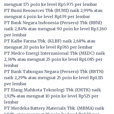
menguat 175 poin ke level Rp5.975 per lembar
PT Bumi Resources Tbk (
BUMI
) naik 2,99% atau
menguat 4 poin ke level Rp139 per lembar
PT Bank Negara Indonesia (Persero) Tbk (
BBNI
)
naik 2,84% atau menguat 90 poin ke level Rp3.260
per lembar
PT Kalbe Farma Tbk. (
KLBF
) naik 2,68% atau
menguat 20 poin ke level Rp765 per lembar
PT Medco Energi Internasional Tbk (
MEDC
) naik
2,36% atau menguat 25 poin ke level Rp1.085 per
lembar
PT Bank Tabungan Negara (Persero) Tbk (
BBTN
)
naik 2,29% atau menguat 25 poin ke level Rp1.115
per lembar
PT Elang Mahkota Teknologi Tbk (
EMTK
) naik
1,92% atau menguat 10 poin ke level Rp525 per
lembar
PT Merdeka Battery Materials Tbk. (
MBMA
) naik