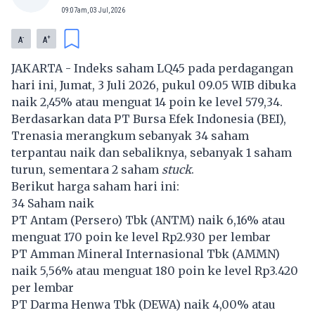
09:07am, 03 Jul, 2026
-
+
A
A
JAKARTA - Indeks saham LQ45 pada perdagangan
hari ini, Jumat, 3 Juli 2026, pukul 09.05 WIB dibuka
naik 2,45% atau menguat 14 poin ke level 579,34.
Berdasarkan data PT Bursa Efek Indonesia (BEI),
Trenasia merangkum sebanyak 34 saham
terpantau naik dan sebaliknya, sebanyak 1 saham
turun, sementara 2 saham
stuck
.
Berikut harga saham hari ini:
34 Saham naik
PT Antam (Persero) Tbk (
ANTM
) naik 6,16% atau
menguat 170 poin ke level Rp2.930 per lembar
PT Amman Mineral Internasional Tbk (
AMMN
)
naik 5,56% atau menguat 180 poin ke level Rp3.420
per lembar
PT Darma Henwa Tbk (
DEWA
) naik 4,00% atau