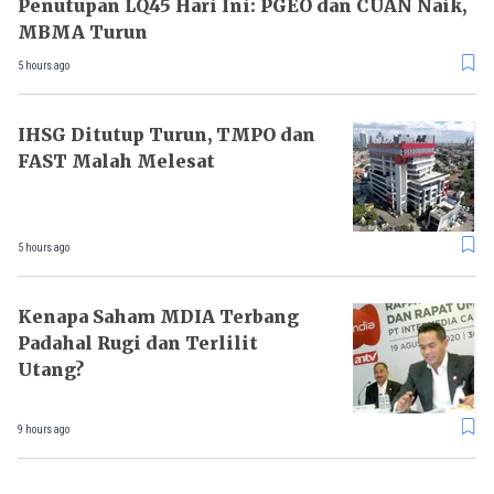
Penutupan LQ45 Hari Ini: PGEO dan CUAN Naik,
MBMA Turun
5 hours ago
IHSG Ditutup Turun, TMPO dan
FAST Malah Melesat
5 hours ago
Kenapa Saham MDIA Terbang
Padahal Rugi dan Terlilit
Utang?
9 hours ago