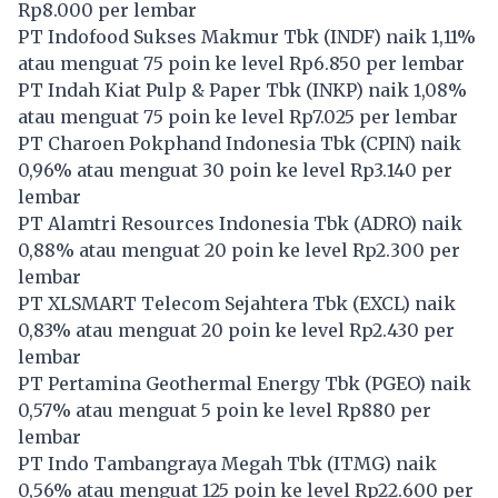
Rp8.000 per lembar
PT Indofood Sukses Makmur Tbk (
INDF
) naik 1,11%
atau menguat 75 poin ke level Rp6.850 per lembar
PT Indah Kiat Pulp & Paper Tbk (
INKP
) naik 1,08%
atau menguat 75 poin ke level Rp7.025 per lembar
PT Charoen Pokphand Indonesia Tbk (
CPIN
) naik
0,96% atau menguat 30 poin ke level Rp3.140 per
lembar
PT Alamtri Resources Indonesia Tbk (
ADRO
) naik
0,88% atau menguat 20 poin ke level Rp2.300 per
lembar
PT XLSMART Telecom Sejahtera Tbk (
EXCL
) naik
0,83% atau menguat 20 poin ke level Rp2.430 per
lembar
PT Pertamina Geothermal Energy Tbk (
PGEO
) naik
0,57% atau menguat 5 poin ke level Rp880 per
lembar
PT Indo Tambangraya Megah Tbk (
ITMG
) naik
0,56% atau menguat 125 poin ke level Rp22.600 per