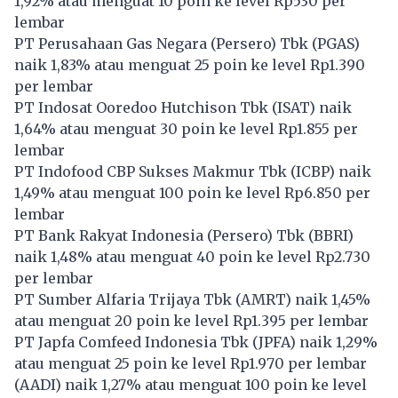
1,92% atau menguat 10 poin ke level Rp530 per
lembar
PT Perusahaan Gas Negara (Persero) Tbk (
PGAS
)
naik 1,83% atau menguat 25 poin ke level Rp1.390
per lembar
PT Indosat Ooredoo Hutchison Tbk (
ISAT
) naik
1,64% atau menguat 30 poin ke level Rp1.855 per
lembar
PT Indofood CBP Sukses Makmur Tbk (
ICBP
) naik
1,49% atau menguat 100 poin ke level Rp6.850 per
lembar
PT Bank Rakyat Indonesia (Persero) Tbk (
BBRI
)
naik 1,48% atau menguat 40 poin ke level Rp2.730
per lembar
PT Sumber Alfaria Trijaya Tbk (
AMRT
) naik 1,45%
atau menguat 20 poin ke level Rp1.395 per lembar
PT Japfa Comfeed Indonesia Tbk (
JPFA
) naik 1,29%
atau menguat 25 poin ke level Rp1.970 per lembar
(
AADI
) naik 1,27% atau menguat 100 poin ke level