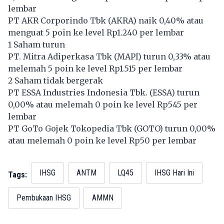
lembar
PT AKR Corporindo Tbk (
AKRA
) naik 0,40% atau
menguat 5 poin ke level Rp1.240 per lembar
1 Saham turun
PT. Mitra Adiperkasa Tbk (
MAPI
) turun 0,33% atau
melemah 5 poin ke level Rp1.515 per lembar
2 Saham tidak bergerak
PT ESSA Industries Indonesia Tbk. (
ESSA
) turun
0,00% atau melemah 0 poin ke level Rp545 per
lembar
PT GoTo Gojek Tokopedia Tbk (
GOTO
) turun 0,00%
atau melemah 0 poin ke level Rp50 per lembar
IHSG
ANTM
LQ45
IHSG Hari Ini
Tags:
Pembukaan IHSG
AMMN