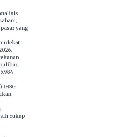
analisis
 saham,
 pasar yang
terdekat
 2026.
tekanan
emulihan
5.984
) IHSG
aikan
m
asih cukup