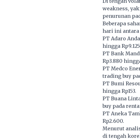
Di tengah vola
weakness, yak
penurunan pada
Beberapa saha
hari ini antara 
PT Adaro Andal
hingga Rp9.125
PT Bank Mandi
Rp3.880 hingga
PT Medco Ener
trading buy pa
PT Bumi Resou
hingga Rp153.
PT Buana Lint
buy pada renta
PT Aneka Tamb
Rp2.600.
Menurut anali
di tengah kor