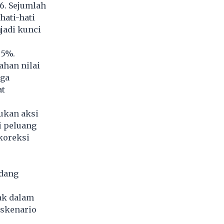
6. Sejumlah
hati-hati
jadi kunci
 5%.
ahan nilai
gga
at
ukan aksi
i peluang
koreksi
edang
ak dalam
 skenario