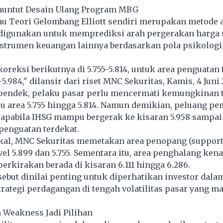
untut Desain Ulang Program MBG
tau Teori Gelombang Elliott sendiri merupakan metode 
 digunakan untuk memprediksi arah pergerakan harga
nstrumen keuangan lainnya berdasarkan pola psikologi
koreksi berikutnya di 5.755-5.814, untuk area penguatan 
-5.984," dilansir dari riset MNC Sekuritas, Kamis, 4 Juni
pendek, pelaku pasar perlu mencermati kemungkinan 
u area 5.755 hingga 5.814. Namun demikian, peluang p
 apabila IHSG mampu bergerak ke kisaran 5.958 sampai 
 penguatan terdekat.
ikal, MNC Sekuritas memetakan area penopang (support
vel 5.899 dan 5.755. Sementara itu, area penghalang ken
iperkirakan berada di kisaran 6.111 hingga 6.286.
rsebut dinilai penting untuk diperhatikan investor dala
ategi perdagangan di tengah volatilitas pasar yang m
n Weakness Jadi Pilihan