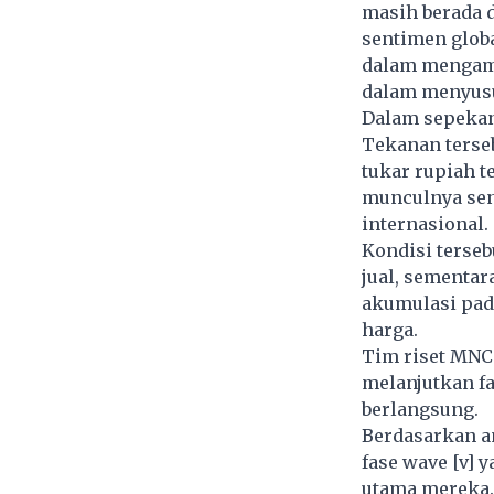
masih berada d
sentimen glob
dalam mengambi
dalam menyusu
Dalam sepekan
Tekanan terseb
tukar rupiah t
munculnya sen
internasional.
Kondisi terse
jual, sementa
akumulasi pad
harga.
Tim riset MNC
melanjutkan f
berlangsung.
Berdasarkan an
fase wave [v] 
utama mereka.