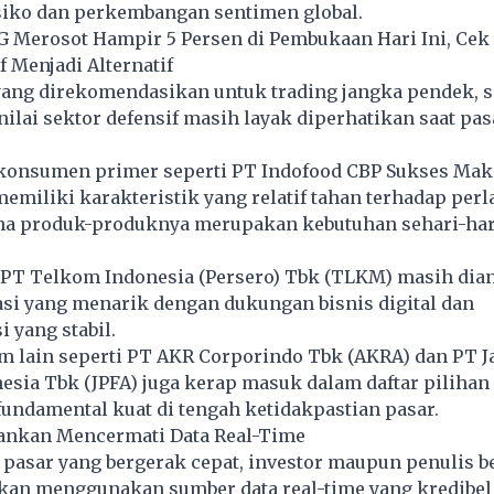
iko dan perkembangan sentimen global.
G Merosot Hampir 5 Persen di Pembukaan Hari Ini, Cek
 Menjadi Alternatif
yang direkomendasikan untuk trading jangka pendek, 
nilai sektor defensif masih layak diperhatikan saat pas
konsumen primer seperti PT Indofood CBP Sukses Ma
 memiliki karakteristik yang relatif tahan terhadap per
a produk-produknya merupakan kebutuhan sehari-har
, PT Telkom Indonesia (Persero) Tbk (TLKM) masih dia
si yang menarik dengan dukungan bisnis digital dan
 yang stabil.
m lain seperti PT AKR Corporindo Tbk (AKRA) dan PT J
sia Tbk (JPFA) juga kerap masuk dalam daftar pilihan 
undamental kuat di tengah ketidakpastian pasar.
rankan Mencermati Data Real-Time
pasar yang bergerak cepat, investor maupun penulis be
kan menggunakan sumber data real-time yang kredibel