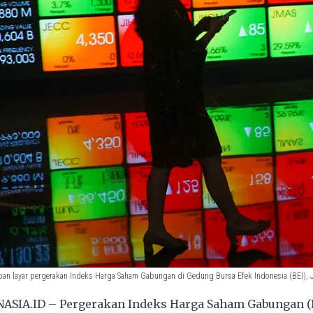
pan layar pergerakan Indeks Harga Saham Gabungan di Gedung Bursa Efek Indonesia (BEI), Jak
ASIA.ID – Pergerakan Indeks Harga Saham Gabungan (