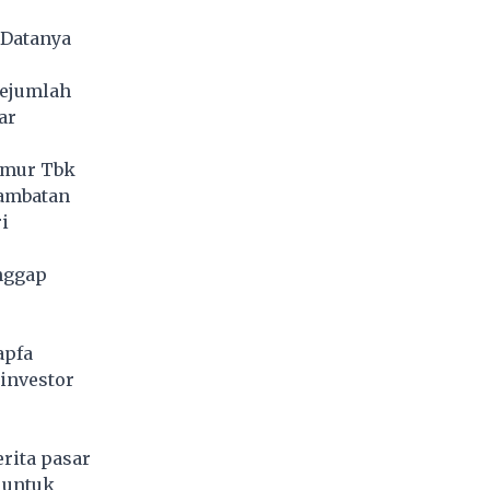
 Datanya
sejumlah
ar
kmur Tbk
lambatan
i
nggap
apfa
investor
rita pasar
 untuk