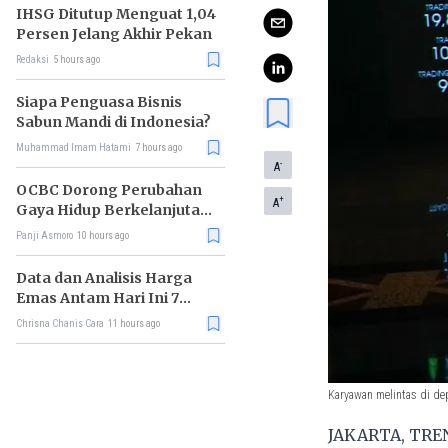
IHSG Ditutup Menguat 1,04
Persen Jelang Akhir Pekan
Redaksi
5 hours ago
Siapa Penguasa Bisnis
Sabun Mandi di Indonesia?
Muhammad Imam Hatami
7 hours ago
-
A
OCBC Dorong Perubahan
+
A
Gaya Hidup Berkelanjutan
melalui Program RISE
Panji Asmoro
10 hours ago
Data dan Analisis Harga
Emas Antam Hari Ini 7
Agustus 2026
Chrisna Chanis Cara
11 hours ago
Karyawan melintas di de
JAKARTA, TREN