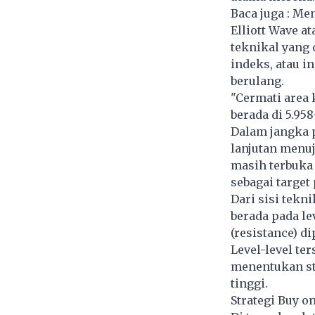
Baca juga :
Men
Elliott Wave a
teknikal yang
indeks, atau i
berulang.
"Cermati area 
berada di 5.958
Dalam jangka 
lanjutan menuj
masih terbuka
sebagai target
Dari sisi tekn
berada pada le
(resistance) d
Level-level te
menentukan str
tinggi.
Strategi Buy o