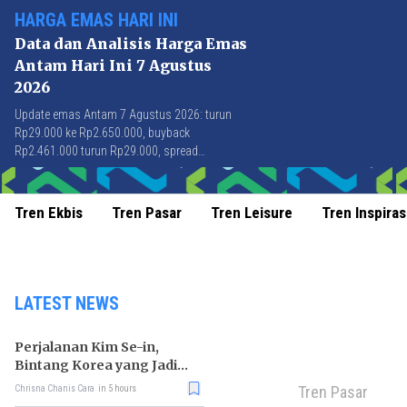
HARGA EMAS HARI INI
Data dan Analisis Harga Emas
Antam Hari Ini 7 Agustus
2026
Update emas Antam 7 Agustus 2026: turun
Rp29.000 ke Rp2.650.000, buyback
Rp2.461.000 turun Rp29.000, spread
Rp189.000 stabil di level terbaik sejak April
2026.
Tren Ekbis
Tren Pasar
Tren Leisure
Tren Inspiras
LATEST NEWS
Perjalanan Kim Se-in,
Bintang Korea yang Jadi
Kurir Makanan
Tren Pasar
Chrisna Chanis Cara
in 5 hours