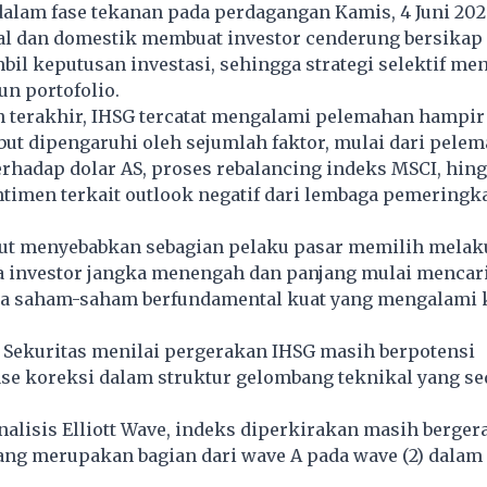
alam fase tekanan pada perdagangan Kamis, 4 Juni 202
al dan domestik membuat investor cenderung bersikap 
l keputusan investasi, sehingga strategi selektif men
n portofolio.
 terakhir, IHSG tercatat mengalami pelemahan hampir
ut dipengaruhi oleh sejumlah faktor, mulai dari pelem
erhadap dolar AS, proses rebalancing indeks MSCI, hin
timen terkait outlook negatif dari lembaga pemeringk
but menyebabkan sebagian pelaku pasar memilih melak
ra investor jangka menengah dan panjang mulai mencar
a saham-saham berfundamental kuat yang mengalami 
 Sekuritas menilai pergerakan IHSG masih berpotensi
ase koreksi dalam struktur gelombang teknikal yang s
alisis Elliott Wave, indeks diperkirakan masih berger
yang merupakan bagian dari wave A pada wave (2) dalam