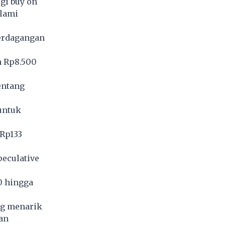
gi buy on
alami
erdagangan
n Rp8.500
entang
untuk
 Rp133
eculative
0 hingga
ng menarik
an