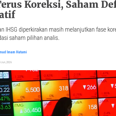
erus Koreksi, Saham Defe
atif
n IHSG diperkirakan masih melanjutkan fase korek
si saham pilihan analis.
ad Imam Hatami
4 Jun, 2026