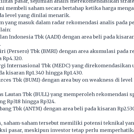
tilitas pasar, sejumlah analis merekomendasikan strate
ni membeli saham secara bertahap ketika harga meng
 level yang dinilai menarik.
m yang masuk dalam radar rekomendasi analis pada p
lain:
an Indonesia Tbk (AADI) dengan area beli pada kisara
.
ri (Persero) Tbk (BMRI) dengan area akumulasi pada r
 Rp4.320.
gi Internasional Tbk (MEDC) yang direkomendasikan 
da kisaran Rp1.340 hingga Rp1.430.
rces Tbk (BUMI) dengan area buy on weakness di level
as Lautan Tbk (BULL) yang memperoleh rekomendasi sp
ng Rp318 hingga Rp324.
ang Tbk (ANTM) dengan area beli pada kisaran Rp2.53
s, saham-saham tersebut memiliki potensi teknikal ya
eksi pasar, meskipun investor tetap perlu memperhatik