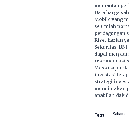
memantau per
Data harga sah
Mobile yang me
sejumlah port
perdagangan s
Riset harian y
Sekuritas, BNI
dapat menjadi
rekomendasi s
Meski sejumla
investasi teta
strategi inves
menciptakan p
apabila tidak 
Saham
Tags: