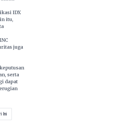
ikasi IDX
n itu,
ta
 MNC
ritas juga
 keputusan
an, serta
gi dapat
erugian
 Ini