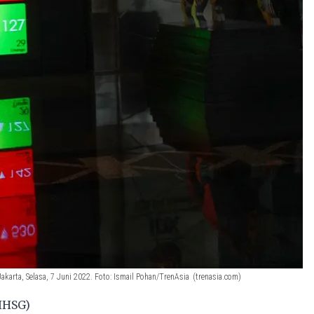
arta, Selasa, 7 Juni 2022. Foto: Ismail Pohan/TrenAsia
(trenasia.com)
IHSG)