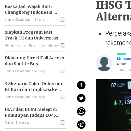
IHSG T
Rossa Jadi Wajah Baru
Changhong Indonesia,
Altern
Garansi Produk Kini
Chrisna Chanis Cara
in 2 hours
Sampai 25 Tahun
Pergeraka
Siapkan Program Fast
Track, UI dan Universitas
rekomenda
Agung Podomoro Jalin
Muhammad Imam Hatami
10 minutes ago
Kemitraan
Didukung Direct Toll Access
Muhamm
dan Shuttle Bus,
Author
Paramount Petals Kian
01:06pm, 0
Chrisna Chanis Cara
2 hours ago
Prospektif
3 Skenario Calon Gubernur
BI Baru dan Implikasi ke
Pasar
Chrisna Chanis Cara
5 hours ago
ISAT dan BUMI Melejit di
Penutupan Indeks LQ45
Hari Ini
Redaksi
5 hours ago