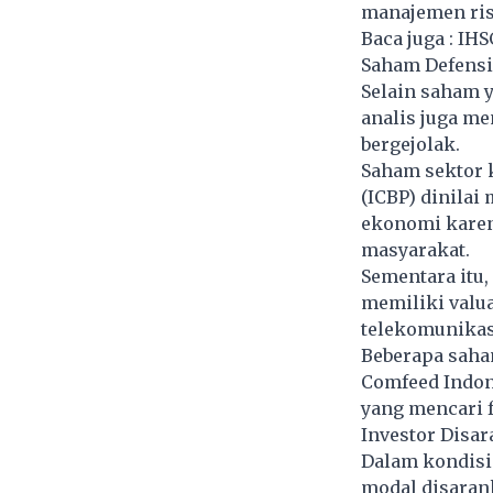
manajemen ris
Baca juga :
IHS
Saham Defensif
Selain saham 
analis juga me
bergejolak.
Saham sektor 
(ICBP) dinilai
ekonomi karen
masyarakat.
Sementara itu
memiliki valua
telekomunikasi
Beberapa saha
Comfeed Indone
yang mencari f
Investor Disa
Dalam kondisi 
modal disaran