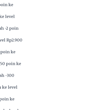
poin ke
ke level
h -2 poin
vel Rp2.900
 poin ke
050 poin ke
ah -300
 ke level
 poin ke