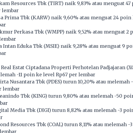
kam Resources Tbk (
TIRT
) naik 9,83% atau menguat 47 
r lembar
a Prima Tbk (
KARW
) naik 9,60% atau menguat 24 poin 
bar
kmur Perkasa Tbk (
WMPP
) naik 9,52% atau menguat 2 
 lembar
 Intan Eduka Tbk (
MSIE
) naik 9,28% atau menguat 9 poi
bar
 Real Estat Ciptadana Properti Perhotelan Padjajaran (
X
lemah -11 poin ke level Rp67 per lembar
irta Nusantara Tbk (
PDES
) turun 10,20% atau melemah -
r lembar
eanindo Tbk (
KING
) turun 9,80% atau melemah -50 poin
bar
ital Media Tbk (
DIGI
) turun 8,82% atau melemah -3 poin
r
ond Resources Tbk (
COAL
) turun 8,11% atau melemah -3
 lembar