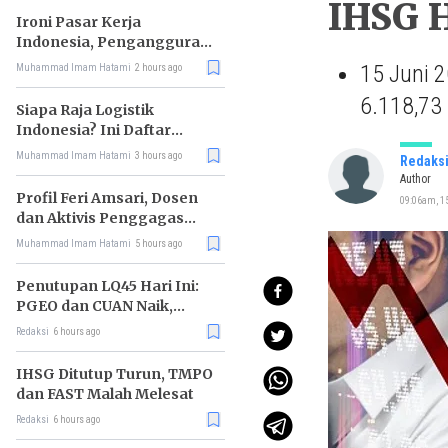
IHSG H
Ironi Pasar Kerja
Indonesia, Pengangguran
Didominasi Lulusan SMK
15 Juni 
Muhammad Imam Hatami
2 hours ago
6.118,73
Siapa Raja Logistik
Indonesia? Ini Daftar
Pemimpin Pasarnya
Muhammad Imam Hatami
3 hours ago
Redaks
Author
Profil Feri Amsari, Dosen
09:06am, 1
dan Aktivis Penggagas
Kabinet Bayangan
Muhammad Imam Hatami
5 hours ago
Penutupan LQ45 Hari Ini:
PGEO dan CUAN Naik,
MBMA Turun
Redaksi
6 hours ago
IHSG Ditutup Turun, TMPO
dan FAST Malah Melesat
Redaksi
6 hours ago