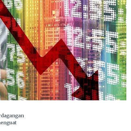
rdagangan
menguat