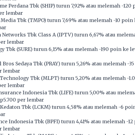
ime Perdana Tbk (
SHIP
) turun 7,92% atau melemah -120 
per lembar
 Media Tbk (
TMPO
) turun 7,69% atau melemah -10 poin 
bar
 Networks Tbk Class A (
IPTV
) turun 6,67% atau melema
per lembar
y Tbk (
SURE
) turun 6,15% atau melemah -190 poin ke le
 Bros Sedaya Tbk (
PRAY
) turun 5,26% atau melemah -35
r lembar
 Technology Tbk (
MLPT
) turun 5,20% atau melemah -1.
 per lembar
nsurance Indonesia Tbk (
LIFE
) turun 5,00% atau melem
Rp5.700 per lembar
 Kedaton Tbk (
LCKM
) turun 4,58% atau melemah -6 poin
bar
nce Indonesia Tbk (
BPFI
) turun 4,41% atau melemah -12
r lembar