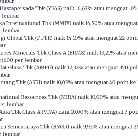
lembar
Hastapersada Tbk (
YPAS
) naik 16,67% atau menguat 105
r lembar
a Internasional Tbk (
MMIX
) naik 14,50% atau menguat
r lembar
gi Global Tbk (
FUTR
) naik 14,10% atau menguat 22 poin
bar
rces Minerals Tbk Class A (
BRMS
) naik 13,21% atau me
Rp600 per lembar
at Glass Tbk (
AMFG
) naik 12,32% atau menguat 350 poi
mbar
ntang Tbk (
ASBI
) naik 10,05% atau menguat 40 poin ke 
national Resources Tbk (
MIRA
) naik 10,00% atau mengu
per lembar
Asia Tbk Class A (
VIVA
) naik 10,00% atau menguat 3 poi
ar
ra Semestaraya Tbk (
BMSR
) naik 9,92% atau menguat 2
r lembar