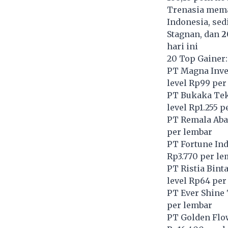
Trenasia meman
Indonesia, sed
Stagnan, dan
2
hari ini
20 Top Gainer:
PT Magna Inve
level Rp99 per
PT Bukaka Tek
level Rp1.255 
PT Remala Aba
per lembar
PT Fortune Ind
Rp3.770 per le
PT Ristia Bint
level Rp64 per
PT Ever Shine 
per lembar
PT Golden Flo