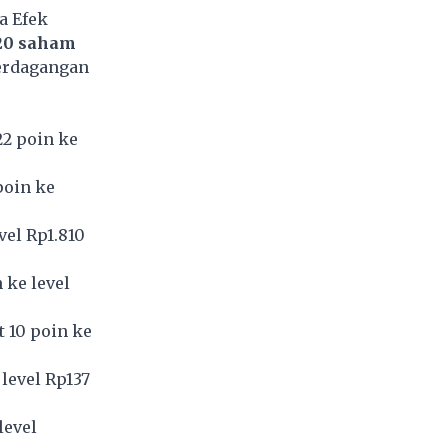
a Efek
20 saham
erdagangan
22 poin ke
poin ke
vel Rp1.810
 ke level
t 10 poin ke
level Rp137
level