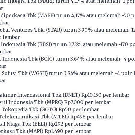
io Integra Tbk (
MARI
) turun 4,17% atau melemah -1 poi
ar
diperkasa Tbk (
MAPB
) turun 4,17% atau melemah -50 p
mbar
obal Ventures Tbk. (
STAR
) turun 3,90% atau melemah -1
r lembar
Indonesia Tbk (
BBSI
) turun 3,72% atau melemah -170 po
embar
 Indonesia Tbk (
BCIC
) turun 3,64% atau melemah -4 poi
bar
 Solusi Tbk (
WGSH
) turun 3,54% atau melemah -4 poin 
bar
akmur Internasional Tbk (
DNET
) Rp10.150 per lembar
ti Indonesia Tbk (
MPRO
) Rp7.000 per lembar
 Tokopedia Tbk (
GOTO
) Rp50 per lembar
Telekomunikasi Tbk (
MTEL
) Rp498 per lembar
tal Niaga Tbk (
BELI
) Rp292 per lembar
rkasa Tbk (
MAPI
) Rp1.490 per lembar