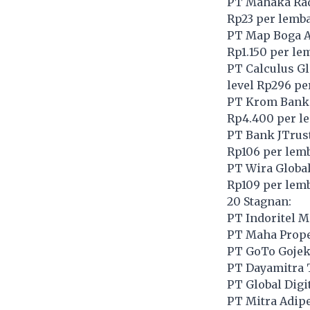
PT Mahaka Rad
Rp23 per lemb
PT Map Boga A
Rp1.150 per le
PT Calculus Gl
level Rp296 pe
PT Krom Bank 
Rp4.400 per l
PT Bank JTrust
Rp106 per lem
PT Wira Global
Rp109 per lem
20 Stagnan:
PT Indoritel M
PT Maha Proper
PT GoTo Gojek
PT Dayamitra 
PT Global Digi
PT Mitra Adipe