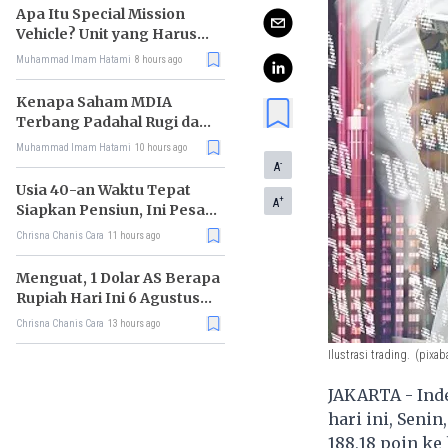
Apa Itu Special Mission
Vehicle? Unit yang Harus
Bereskan Utang Whoosh
Muhammad Imam Hatami
8 hours ago
Rp116 T
Kenapa Saham MDIA
Terbang Padahal Rugi dan
Terlilit Utang?
Muhammad Imam Hatami
10 hours ago
-
A
Usia 40-an Waktu Tepat
+
A
Siapkan Pensiun, Ini Pesan
Rhenald Kasali
Chrisna Chanis Cara
11 hours ago
Menguat, 1 Dolar AS Berapa
Rupiah Hari Ini 6 Agustus
2026?
Chrisna Chanis Cara
13 hours ago
Ilustrasi trading.
(pixab
JAKARTA - Ind
hari ini, Seni
188,18 poin ke 