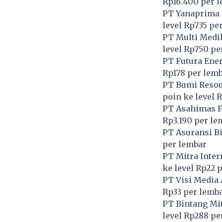
Rp16.400 per 
PT Yanaprima 
level Rp735 pe
PT Multi Medik
level Rp750 pe
PT Futura Ener
Rp178 per lem
PT Bumi Resou
poin ke level 
PT Asahimas Fl
Rp3.190 per le
PT Asuransi Bi
per lembar
PT Mitra Inter
ke level Rp22 
PT Visi Media 
Rp33 per lemb
PT Bintang Mit
level Rp288 pe