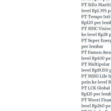
PT Sillo Marit
level Rp1.395 
PT Tempo Inti
Rp120 per lem
PT MNC Vision
ke level Rp28 
PT Super Energ
per lembar
PT Famon Awal
level Rp630 pe
PT Multipolar
level Rp19.150
PT MSIG Life I
poin ke level 
PT LCK Global
Rp125 per lem
PT Woori Fina
level Rp260 pe