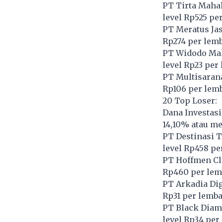
PT Tirta Maha
level Rp525 pe
PT Meratus Jas
Rp274 per lem
PT Widodo Ma
level Rp23 per
PT Multisarana
Rp106 per lem
20 Top Loser:
Dana Investasi
14,10% atau me
PT Destinasi T
level Rp458 pe
PT Hoffmen Cl
Rp460 per lem
PT Arkadia Dig
Rp31 per lemba
PT Black Diam
level Rp34 per