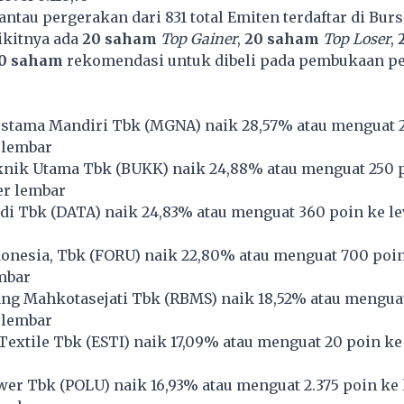
tau pergerakan dari 831 total Emiten terdaftar di Burs
ikitnya ada
20 saham
Top Gainer
,
20 saham
Top Loser
,
0 saham
rekomendasi untuk dibeli pada pembukaan p
stama Mandiri Tbk (
MGNA
) naik 28,57% atau menguat 
 lembar
nik Utama Tbk (
BUKK
) naik 24,88% atau menguat 250 
per lembar
di Tbk (
DATA
) naik 24,83% atau menguat 360 poin ke le
onesia, Tbk (
FORU
) naik 22,80% atau menguat 700 poin
mbar
ang Mahkotasejati Tbk (
RBMS
) naik 18,52% atau mengua
 lembar
Textile Tbk (
ESTI
) naik 17,09% atau menguat 20 poin ke 
wer Tbk (
POLU
) naik 16,93% atau menguat 2.375 poin ke 