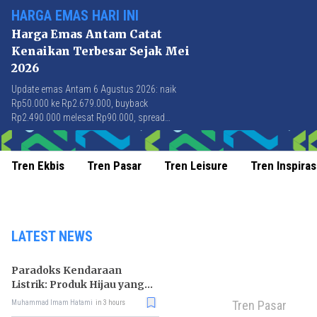
HARGA EMAS HARI INI
Harga Emas Antam Catat
Kenaikan Terbesar Sejak Mei
2026
Update emas Antam 6 Agustus 2026: naik
Rp50.000 ke Rp2.679.000, buyback
Rp2.490.000 melesat Rp90.000, spread
Rp189.000 tersempit sejak awal April 2026.
Tren Ekbis
Tren Pasar
Tren Leisure
Tren Inspiras
LATEST NEWS
Paradoks Kendaraan
Listrik: Produk Hijau yang
Ancam Hutan Tropis
Tren Pasar
Muhammad Imam Hatami
in 3 hours