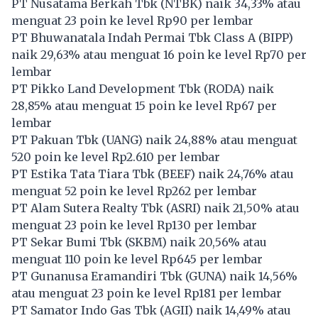
PT Nusatama Berkah Tbk (
NTBK
) naik 34,33% atau
menguat 23 poin ke level Rp90 per lembar
PT Bhuwanatala Indah Permai Tbk Class A (
BIPP
)
naik 29,63% atau menguat 16 poin ke level Rp70 per
lembar
PT Pikko Land Development Tbk (
RODA
) naik
28,85% atau menguat 15 poin ke level Rp67 per
lembar
PT Pakuan Tbk (
UANG
) naik 24,88% atau menguat
520 poin ke level Rp2.610 per lembar
PT Estika Tata Tiara Tbk (
BEEF
) naik 24,76% atau
menguat 52 poin ke level Rp262 per lembar
PT Alam Sutera Realty Tbk (
ASRI
) naik 21,50% atau
menguat 23 poin ke level Rp130 per lembar
PT Sekar Bumi Tbk (
SKBM
) naik 20,56% atau
menguat 110 poin ke level Rp645 per lembar
PT Gunanusa Eramandiri Tbk (
GUNA
) naik 14,56%
atau menguat 23 poin ke level Rp181 per lembar
PT Samator Indo Gas Tbk (
AGII
) naik 14,49% atau