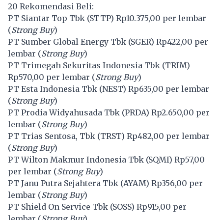
20 Rekomendasi Beli:
PT Siantar Top Tbk (
STTP
) Rp10.375,00 per lembar
(
Strong Buy
)
PT Sumber Global Energy Tbk (
SGER
) Rp422,00 per
lembar (
Strong Buy
)
PT Trimegah Sekuritas Indonesia Tbk (
TRIM
)
Rp570,00 per lembar (
Strong Buy
)
PT Esta Indonesia Tbk (
NEST
) Rp635,00 per lembar
(
Strong Buy
)
PT Prodia Widyahusada Tbk (
PRDA
) Rp2.650,00 per
lembar (
Strong Buy
)
PT Trias Sentosa, Tbk (
TRST
) Rp482,00 per lembar
(
Strong Buy
)
PT Wilton Makmur Indonesia Tbk (
SQMI
) Rp57,00
per lembar (
Strong Buy
)
PT Janu Putra Sejahtera Tbk (
AYAM
) Rp356,00 per
lembar (
Strong Buy
)
PT Shield On Service Tbk (
SOSS
) Rp915,00 per
lembar (
Strong Buy
)