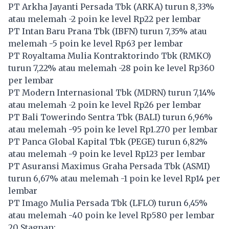
PT Arkha Jayanti Persada Tbk (
ARKA
) turun 8,33%
atau melemah -2 poin ke level Rp22 per lembar
PT Intan Baru Prana Tbk (
IBFN
) turun 7,35% atau
melemah -5 poin ke level Rp63 per lembar
PT Royaltama Mulia Kontraktorindo Tbk (
RMKO
)
turun 7,22% atau melemah -28 poin ke level Rp360
per lembar
PT Modern Internasional Tbk (
MDRN
) turun 7,14%
atau melemah -2 poin ke level Rp26 per lembar
PT Bali Towerindo Sentra Tbk (
BALI
) turun 6,96%
atau melemah -95 poin ke level Rp1.270 per lembar
PT Panca Global Kapital Tbk (
PEGE
) turun 6,82%
atau melemah -9 poin ke level Rp123 per lembar
PT Asuransi Maximus Graha Persada Tbk (
ASMI
)
turun 6,67% atau melemah -1 poin ke level Rp14 per
lembar
PT Imago Mulia Persada Tbk (
LFLO
) turun 6,45%
atau melemah -40 poin ke level Rp580 per lembar
20 Stagnan: