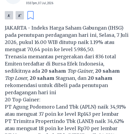
05:07pm, 07 Jul, 2026
-
+
A
A
JAKARTA - Indeks Harga Saham Gabungan (IHSG)
pada penutupan perdagangan hari ini, Selasa, 7 Juli
2026, pukul 16.00 WIB ditutup naik 1.19% atau
menguat 70,64 poin ke level 5.986,50.
Trenasia memantau pergerakan dari 836 total
Emiten terdaftar di Bursa Efek Indonesia,
sedikitnya ada
20 saham
Top Gainer
,
20 saham
Top Loser
,
20 saham
Stagnan, dan
20 saham
rekomendasi untuk dibeli pada penutupan
perdagangan hari ini
20 Top Gainer:
PT Agung Podomoro Land Tbk (
APLN
) naik 34,91%
atau menguat 37 poin ke level Rp143 per lembar
PT Trimitra Propertindo Tbk (
LAND
) naik 34,62%
atau menguat 18 poin ke level Rp70 per lembar