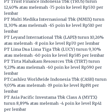
PT Trust Finance Indonesia Tbk (
TRUS
) turun
12,40% atau melemah -75 poin ke level Rp530 per
lembar
PT Multi Medika Internasional Tbk (
MMIX
) turun
11,30% atau melemah -65 poin ke level Rp510 per
lembar
PT Leyand International Tbk (
LAPD
) turun 10,26%
atau melemah -8 poin ke level Rp70 per lembar
PT Lima Dua Lima Tiga Tbk (
LUCY
) turun 9,30%
atau melemah -60 poin ke level Rp585 per lembar
PT Tirta Mahakam Resources Tbk (
TIRT
) turun
9,23% atau melemah -60 poin ke level Rp590 per
lembar
PT.Cashlez Worldwide Indonesia Tbk (
CASH
) turun
9,05% atau melemah -19 poin ke level Rp191 per
lembar
PT Asia Pacific Investama Tbk Class A (
MYTX
)
turun 8,89% atau melemah -4 poin ke level Rp41
per lembar