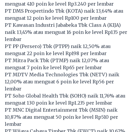
menguat 410 poin ke level Rp3.240 per lembar
PT DMS Propertindo Tbk (
KOTA
) naik 13,64% atau
menguat 12 poin ke level Rp100 per lembar
PT Kawasan Industri Jababeka Tbk Class A (
KIJA
)
naik 13,45% atau menguat 16 poin ke level Rp135 per
lembar
PT PP (Persero) Tbk (
PTPP
) naik 12,50% atau
menguat 22 poin ke level Rp198 per lembar
PT Mitra Pack Tbk (
PTMP
) naik 12,07% atau
menguat 7 poin ke level Rp65 per lembar
PT MDTV Media Technologies Tbk (
NETV
) naik
12,00% atau menguat 6 poin ke level Rp56 per
lembar
PT Soho Global Health Tbk (
SOHO
) naik 11,76% atau
menguat 130 poin ke level Rp1.235 per lembar
PT MNC Digital Entertainment Tbk (
MSIN
) naik
10,87% atau menguat 50 poin ke level Rp510 per
lembar
PT Wijaya Cahaya Timber Tbk (
FWCT
) naik 10,67%