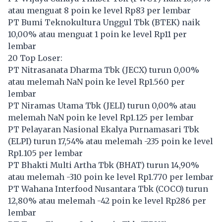
atau menguat 8 poin ke level Rp83 per lembar
PT Bumi Teknokultura Unggul Tbk (
BTEK
) naik
10,00% atau menguat 1 poin ke level Rp11 per
lembar
20 Top Loser:
PT Nitrasanata Dharma Tbk (
JECX
) turun 0,00%
atau melemah NaN poin ke level Rp1.560 per
lembar
PT Niramas Utama Tbk (
JELI
) turun 0,00% atau
melemah NaN poin ke level Rp1.125 per lembar
PT Pelayaran Nasional Ekalya Purnamasari Tbk
(
ELPI
) turun 17,54% atau melemah -235 poin ke level
Rp1.105 per lembar
PT Bhakti Multi Artha Tbk (
BHAT
) turun 14,90%
atau melemah -310 poin ke level Rp1.770 per lembar
PT Wahana Interfood Nusantara Tbk (
COCO
) turun
12,80% atau melemah -42 poin ke level Rp286 per
lembar