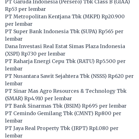
PT Garuda Indonesia (Persero) Tbk Class B (
GIAA
)
Rp53 per lembar
PT Metropolitan Kentjana Tbk (
MKPI
) Rp20.900
per lembar
PT Super Bank Indonesia Tbk (
SUPA
) Rp565 per
lembar
Dana Investasi Real Estat Simas Plaza Indonesia
(
XSPI
) Rp730 per lembar
PT Raharja Energi Cepu Tbk (
RATU
) Rp5.500 per
lembar
PT Nusantara Sawit Sejahtera Tbk (
NSSS
) Rp620 per
lembar
PT Sinar Mas Agro Resources & Technology Tbk
(
SMAR
) Rp4.910 per lembar
PT Bank Sinarmas Tbk (
BSIM
) Rp695 per lembar
PT Cemindo Gemilang Tbk (
CMNT
) Rp800 per
lembar
PT Jaya Real Property Tbk (
JRPT
) Rp1.080 per
lembar