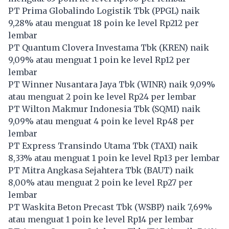
PT Prima Globalindo Logistik Tbk (
PPGL
) naik
9,28% atau menguat 18 poin ke level Rp212 per
lembar
PT Quantum Clovera Investama Tbk (
KREN
) naik
9,09% atau menguat 1 poin ke level Rp12 per
lembar
PT Winner Nusantara Jaya Tbk (
WINR
) naik 9,09%
atau menguat 2 poin ke level Rp24 per lembar
PT Wilton Makmur Indonesia Tbk (
SQMI
) naik
9,09% atau menguat 4 poin ke level Rp48 per
lembar
PT Express Transindo Utama Tbk (
TAXI
) naik
8,33% atau menguat 1 poin ke level Rp13 per lembar
PT Mitra Angkasa Sejahtera Tbk (
BAUT
) naik
8,00% atau menguat 2 poin ke level Rp27 per
lembar
PT Waskita Beton Precast Tbk (
WSBP
) naik 7,69%
atau menguat 1 poin ke level Rp14 per lembar