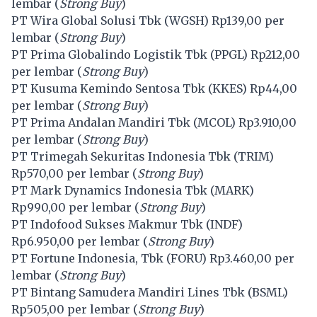
lembar (
Strong Buy
)
PT Wira Global Solusi Tbk (
WGSH
) Rp139,00 per
lembar (
Strong Buy
)
PT Prima Globalindo Logistik Tbk (
PPGL
) Rp212,00
per lembar (
Strong Buy
)
PT Kusuma Kemindo Sentosa Tbk (
KKES
) Rp44,00
per lembar (
Strong Buy
)
PT Prima Andalan Mandiri Tbk (
MCOL
) Rp3.910,00
per lembar (
Strong Buy
)
PT Trimegah Sekuritas Indonesia Tbk (
TRIM
)
Rp570,00 per lembar (
Strong Buy
)
PT Mark Dynamics Indonesia Tbk (
MARK
)
Rp990,00 per lembar (
Strong Buy
)
PT Indofood Sukses Makmur Tbk (
INDF
)
Rp6.950,00 per lembar (
Strong Buy
)
PT Fortune Indonesia, Tbk (
FORU
) Rp3.460,00 per
lembar (
Strong Buy
)
PT Bintang Samudera Mandiri Lines Tbk (
BSML
)
Rp505,00 per lembar (
Strong Buy
)