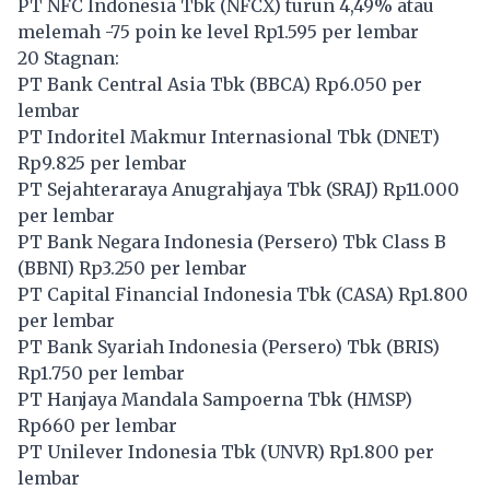
PT NFC Indonesia Tbk (
NFCX
) turun 4,49% atau
melemah -75 poin ke level Rp1.595 per lembar
20 Stagnan:
PT Bank Central Asia Tbk (
BBCA
) Rp6.050 per
lembar
PT Indoritel Makmur Internasional Tbk (
DNET
)
Rp9.825 per lembar
PT Sejahteraraya Anugrahjaya Tbk (
SRAJ
) Rp11.000
per lembar
PT Bank Negara Indonesia (Persero) Tbk Class B
(
BBNI
) Rp3.250 per lembar
PT Capital Financial Indonesia Tbk (
CASA
) Rp1.800
per lembar
PT Bank Syariah Indonesia (Persero) Tbk (
BRIS
)
Rp1.750 per lembar
PT Hanjaya Mandala Sampoerna Tbk (
HMSP
)
Rp660 per lembar
PT Unilever Indonesia Tbk (
UNVR
) Rp1.800 per
lembar