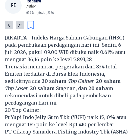
Redaksi
RE
Author
09:07am, 06 Jul, 2026
-
+
A
A
JAKARTA - Indeks Harga Saham Gabungan (IHSG)
pada pembukaan perdagangan hari ini, Senin, 6
Juli 2026, pukul 09.00 WIB dibuka naik 0.61% atau
menguat 36,16 poin ke level 5.893,28
Trenasia memantau pergerakan dari 834 total
Emiten terdaftar di Bursa Efek Indonesia,
sedikitnya ada
20 saham
Top Gainer
,
20 saham
Top Loser
,
20 saham
Stagnan, dan
20 saham
rekomendasi untuk dibeli pada pembukaan
perdagangan hari ini
20 Top Gainer:
Pt Yupi Indo Jelly Gum Tbk (
YUPI
) naik 15,10% atau
menguat 185 poin ke level Rp1.410 per lembar
PT Cilacap Samudera Fishing Industry Tbk (
ASHA
)