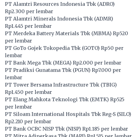
PT Alamtri Resources Indonesia Tbk (
ADRO
)
Rp2.300 per lembar
PT Alamtri Minerals Indonesia Tbk (
ADMR
)
Rp1.445 per lembar
PT Merdeka Battery Materials Tbk (
MBMA
) Rp520
per lembar
PT GoTo Gojek Tokopedia Tbk (
GOTO
) Rp50 per
lembar
PT Bank Mega Tbk (
MEGA
) Rp2.000 per lembar
PT Pradiksi Gunatama Tbk (
PGUN
) Rp7.000 per
lembar
PT Tower Bersama Infrastructure Tbk (
TBIG
)
Rp1.450 per lembar
PT Elang Mahkota Teknologi Tbk (
EMTK
) Rp525
per lembar
PT Siloam International Hospitals Tbk Reg-S (
SILO
)
Rp2.210 per lembar
PT Bank OCBC NISP Tbk (
NISP
) Rp1.185 per lembar
PT Mitra Adiperkasa Tbk (
MAPI
) Rp1.515 per lembar