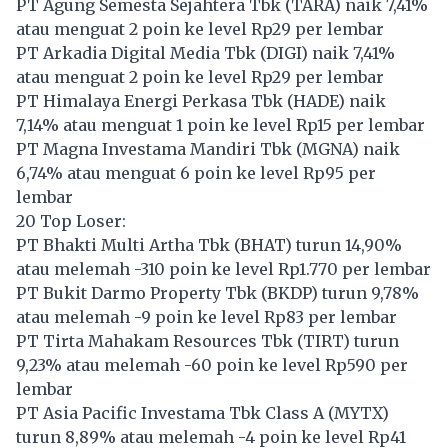
PT Agung Semesta Sejahtera Tbk (
TARA
) naik 7,41%
atau menguat 2 poin ke level Rp29 per lembar
PT Arkadia Digital Media Tbk (
DIGI
) naik 7,41%
atau menguat 2 poin ke level Rp29 per lembar
PT Himalaya Energi Perkasa Tbk (
HADE
) naik
7,14% atau menguat 1 poin ke level Rp15 per lembar
PT Magna Investama Mandiri Tbk (
MGNA
) naik
6,74% atau menguat 6 poin ke level Rp95 per
lembar
20 Top Loser:
PT Bhakti Multi Artha Tbk (
BHAT
) turun 14,90%
atau melemah -310 poin ke level Rp1.770 per lembar
PT Bukit Darmo Property Tbk (
BKDP
) turun 9,78%
atau melemah -9 poin ke level Rp83 per lembar
PT Tirta Mahakam Resources Tbk (
TIRT
) turun
9,23% atau melemah -60 poin ke level Rp590 per
lembar
PT Asia Pacific Investama Tbk Class A (
MYTX
)
turun 8,89% atau melemah -4 poin ke level Rp41