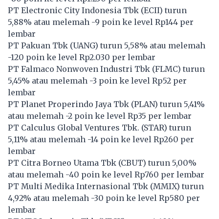
PT Electronic City Indonesia Tbk (
ECII
) turun
5,88% atau melemah -9 poin ke level Rp144 per
lembar
PT Pakuan Tbk (
UANG
) turun 5,58% atau melemah
-120 poin ke level Rp2.030 per lembar
PT Falmaco Nonwoven Industri Tbk (
FLMC
) turun
5,45% atau melemah -3 poin ke level Rp52 per
lembar
PT Planet Properindo Jaya Tbk (
PLAN
) turun 5,41%
atau melemah -2 poin ke level Rp35 per lembar
PT Calculus Global Ventures Tbk. (
STAR
) turun
5,11% atau melemah -14 poin ke level Rp260 per
lembar
PT Citra Borneo Utama Tbk (
CBUT
) turun 5,00%
atau melemah -40 poin ke level Rp760 per lembar
PT Multi Medika Internasional Tbk (
MMIX
) turun
4,92% atau melemah -30 poin ke level Rp580 per
lembar