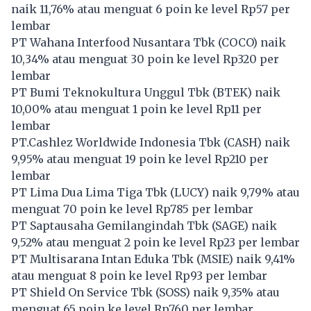
naik 11,76% atau menguat 6 poin ke level Rp57 per
lembar
PT Wahana Interfood Nusantara Tbk (
COCO
) naik
10,34% atau menguat 30 poin ke level Rp320 per
lembar
PT Bumi Teknokultura Unggul Tbk (
BTEK
) naik
10,00% atau menguat 1 poin ke level Rp11 per
lembar
PT.Cashlez Worldwide Indonesia Tbk (
CASH
) naik
9,95% atau menguat 19 poin ke level Rp210 per
lembar
PT Lima Dua Lima Tiga Tbk (
LUCY
) naik 9,79% atau
menguat 70 poin ke level Rp785 per lembar
PT Saptausaha Gemilangindah Tbk (
SAGE
) naik
9,52% atau menguat 2 poin ke level Rp23 per lembar
PT Multisarana Intan Eduka Tbk (
MSIE
) naik 9,41%
atau menguat 8 poin ke level Rp93 per lembar
PT Shield On Service Tbk (
SOSS
) naik 9,35% atau
menguat 65 poin ke level Rp760 per lembar