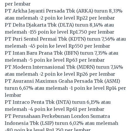
per lembar
PT Arkha Jayanti Persada Tbk (
ARKA
) turun 8,33%
atau melemah -2 poin ke level Rp22 per lembar
PT Delta Djakarta Tbk (
DLTA
) turun 8,14% atau
melemah -155 poin ke level Rp1.750 per lembar
PT Puri Sentul Permai Tbk (
KDTN
) turun 7,56% atau
melemah -45 poin ke level Rp550 per lembar
PT Intan Baru Prana Tbk (
IBFN
) turun 7,35% atau
melemah -5 poin ke level Rp63 per lembar
PT Modern Internasional Tbk (
MDRN
) turun 7,14%
atau melemah -2 poin ke level Rp26 per lembar
PT Asuransi Maximus Graha Persada Tbk (
ASMI
)
turun 6,67% atau melemah -1 poin ke level Rp14 per
lembar
PT Intraco Penta Tbk (
INTA
) turun 6,15% atau
melemah -4 poin ke level Rp61 per lembar
PT Perusahaan Perkebunan London Sumatra
Indonesia Tbk (
LSIP
) turun 6,02% atau melemah
-80 poin ke level Rp1.250 per lembar