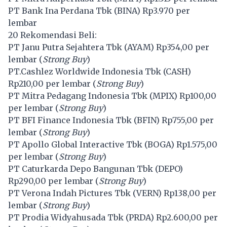
PT Bank Ina Perdana Tbk (
BINA
) Rp3.970 per
lembar
20 Rekomendasi Beli:
PT Janu Putra Sejahtera Tbk (
AYAM
) Rp354,00 per
lembar (
Strong Buy
)
PT.Cashlez Worldwide Indonesia Tbk (
CASH
)
Rp210,00 per lembar (
Strong Buy
)
PT Mitra Pedagang Indonesia Tbk (
MPIX
) Rp100,00
per lembar (
Strong Buy
)
PT BFI Finance Indonesia Tbk (
BFIN
) Rp755,00 per
lembar (
Strong Buy
)
PT Apollo Global Interactive Tbk (
BOGA
) Rp1.575,00
per lembar (
Strong Buy
)
PT Caturkarda Depo Bangunan Tbk (
DEPO
)
Rp290,00 per lembar (
Strong Buy
)
PT Verona Indah Pictures Tbk (
VERN
) Rp138,00 per
lembar (
Strong Buy
)
PT Prodia Widyahusada Tbk (
PRDA
) Rp2.600,00 per