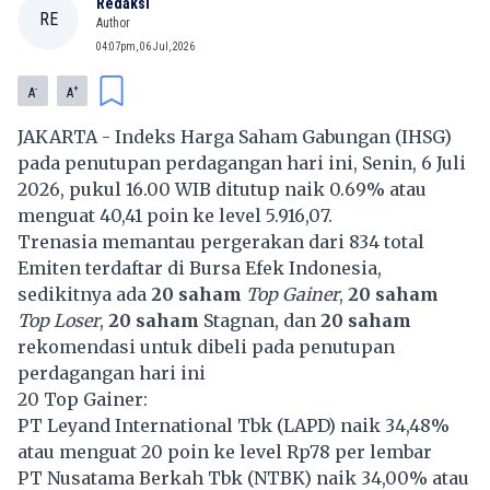
Redaksi
RE
Author
04:07pm, 06 Jul, 2026
-
+
A
A
JAKARTA - Indeks Harga Saham Gabungan (IHSG)
pada penutupan perdagangan hari ini, Senin, 6 Juli
2026, pukul 16.00 WIB ditutup naik 0.69% atau
menguat 40,41 poin ke level 5.916,07.
Trenasia memantau pergerakan dari 834 total
Emiten terdaftar di Bursa Efek Indonesia,
sedikitnya ada
20 saham
Top Gainer
,
20 saham
Top Loser
,
20 saham
Stagnan, dan
20 saham
rekomendasi untuk dibeli pada penutupan
perdagangan hari ini
20 Top Gainer:
PT Leyand International Tbk (
LAPD
) naik 34,48%
atau menguat 20 poin ke level Rp78 per lembar
PT Nusatama Berkah Tbk (
NTBK
) naik 34,00% atau