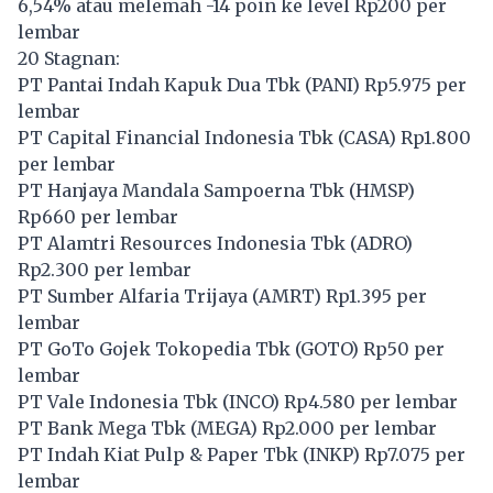
6,54% atau melemah -14 poin ke level Rp200 per
lembar
20 Stagnan:
PT Pantai Indah Kapuk Dua Tbk (
PANI
) Rp5.975 per
lembar
PT Capital Financial Indonesia Tbk (
CASA
) Rp1.800
per lembar
PT Hanjaya Mandala Sampoerna Tbk (
HMSP
)
Rp660 per lembar
PT Alamtri Resources Indonesia Tbk (
ADRO
)
Rp2.300 per lembar
PT Sumber Alfaria Trijaya (
AMRT
) Rp1.395 per
lembar
PT GoTo Gojek Tokopedia Tbk (
GOTO
) Rp50 per
lembar
PT Vale Indonesia Tbk (
INCO
) Rp4.580 per lembar
PT Bank Mega Tbk (
MEGA
) Rp2.000 per lembar
PT Indah Kiat Pulp & Paper Tbk (
INKP
) Rp7.075 per
lembar