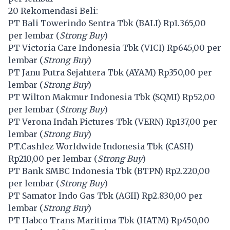
20 Rekomendasi Beli:
PT Bali Towerindo Sentra Tbk (
BALI
) Rp1.365,00
per lembar (
Strong Buy
)
PT Victoria Care Indonesia Tbk (
VICI
) Rp645,00 per
lembar (
Strong Buy
)
PT Janu Putra Sejahtera Tbk (
AYAM
) Rp350,00 per
lembar (
Strong Buy
)
PT Wilton Makmur Indonesia Tbk (
SQMI
) Rp52,00
per lembar (
Strong Buy
)
PT Verona Indah Pictures Tbk (
VERN
) Rp137,00 per
lembar (
Strong Buy
)
PT.Cashlez Worldwide Indonesia Tbk (
CASH
)
Rp210,00 per lembar (
Strong Buy
)
PT Bank SMBC Indonesia Tbk (
BTPN
) Rp2.220,00
per lembar (
Strong Buy
)
PT Samator Indo Gas Tbk (
AGII
) Rp2.830,00 per
lembar (
Strong Buy
)
PT Habco Trans Maritima Tbk (
HATM
) Rp450,00