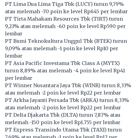
PT Lima Dua Lima Tiga Tbk (
LUCY
) turun 9,79%
atau melemah -70 poin ke level Rp645 per lembar
PT Tirta Mahakam Resources Tbk (
TIRT
) turun
9,23% atau melemah -60 poin ke level Rp590 per
lembar
PT Bumi Teknokultura Unggul Tbk (
BTEK
) turun
9,09% atau melemah -1 poin ke level Rp10 per
lembar
PT Asia Pacific Investama Tbk Class A (
MYTX
)
turun 8,89% atau melemah -4 poin ke level Rp41
per lembar
PT Winner Nusantara Jaya Tbk (
WINR
) turun 8,33%
atau melemah -2 poin ke level Rp22 per lembar
PT Arkha Jayanti Persada Tbk (
ARKA
) turun 8,33%
atau melemah -2 poin ke level Rp22 per lembar
PT Delta Djakarta Tbk (
DLTA
) turun 7,87% atau
melemah -150 poin ke level Rp1.755 per lembar
PT Express Transindo Utama Tbk (
TAXI
) turun
7,69% atau melemah -1 poin ke level Rp12 per