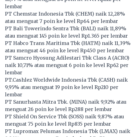
lembar
PT Chemstar Indonesia Tbk (
CHEM
) naik 12,28%
atau menguat 7 poin ke level Rp64 per lembar
PT Bali Towerindo Sentra Tbk (
BALI
) naik 11,89%
atau menguat 145 poin ke level Rp1.365 per lembar
PT Habco Trans Maritima Tbk (
HATM
) naik 11,39%
atau menguat 46 poin ke level Rp450 per lembar
PT Samcro Hyosung Adilestari Tbk Class A (
ACRO
)
naik 10,71% atau menguat 6 poin ke level Rp62 per
lembar
PT.Cashlez Worldwide Indonesia Tbk (
CASH
) naik
9,95% atau menguat 19 poin ke level Rp210 per
lembar
PT Sanurhasta Mitra Tbk. (
MINA
) naik 9,92% atau
menguat 26 poin ke level Rp288 per lembar
PT Shield On Service Tbk (
SOSS
) naik 9,87% atau
menguat 75 poin ke level Rp835 per lembar
PT Lupromax Pelumas Indonesia Tbk (
LMAX
) naik