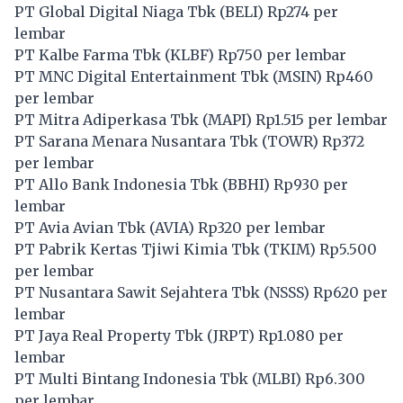
PT Global Digital Niaga Tbk (
BELI
) Rp274 per
lembar
PT Kalbe Farma Tbk (
KLBF
) Rp750 per lembar
PT MNC Digital Entertainment Tbk (
MSIN
) Rp460
per lembar
PT Mitra Adiperkasa Tbk (
MAPI
) Rp1.515 per lembar
PT Sarana Menara Nusantara Tbk (
TOWR
) Rp372
per lembar
PT Allo Bank Indonesia Tbk (
BBHI
) Rp930 per
lembar
PT Avia Avian Tbk (
AVIA
) Rp320 per lembar
PT Pabrik Kertas Tjiwi Kimia Tbk (
TKIM
) Rp5.500
per lembar
PT Nusantara Sawit Sejahtera Tbk (
NSSS
) Rp620 per
lembar
PT Jaya Real Property Tbk (
JRPT
) Rp1.080 per
lembar
PT Multi Bintang Indonesia Tbk (
MLBI
) Rp6.300
per lembar