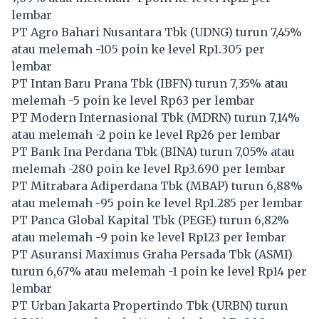
lembar
PT Agro Bahari Nusantara Tbk (
UDNG
) turun 7,45%
atau melemah -105 poin ke level Rp1.305 per
lembar
PT Intan Baru Prana Tbk (
IBFN
) turun 7,35% atau
melemah -5 poin ke level Rp63 per lembar
PT Modern Internasional Tbk (
MDRN
) turun 7,14%
atau melemah -2 poin ke level Rp26 per lembar
PT Bank Ina Perdana Tbk (
BINA
) turun 7,05% atau
melemah -280 poin ke level Rp3.690 per lembar
PT Mitrabara Adiperdana Tbk (
MBAP
) turun 6,88%
atau melemah -95 poin ke level Rp1.285 per lembar
PT Panca Global Kapital Tbk (
PEGE
) turun 6,82%
atau melemah -9 poin ke level Rp123 per lembar
PT Asuransi Maximus Graha Persada Tbk (
ASMI
)
turun 6,67% atau melemah -1 poin ke level Rp14 per
lembar
PT Urban Jakarta Propertindo Tbk (
URBN
) turun