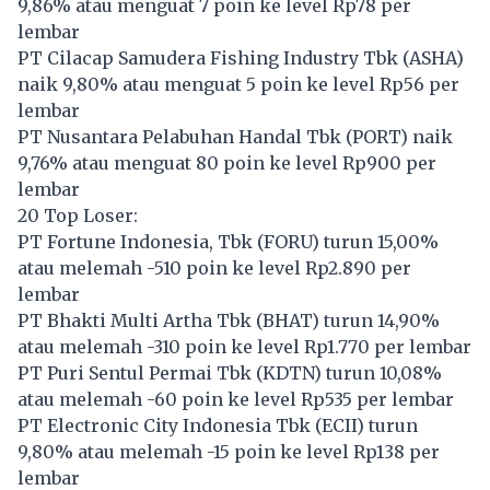
9,86% atau menguat 7 poin ke level Rp78 per
lembar
PT Cilacap Samudera Fishing Industry Tbk (
ASHA
)
naik 9,80% atau menguat 5 poin ke level Rp56 per
lembar
PT Nusantara Pelabuhan Handal Tbk (
PORT
) naik
9,76% atau menguat 80 poin ke level Rp900 per
lembar
20 Top Loser:
PT Fortune Indonesia, Tbk (
FORU
) turun 15,00%
atau melemah -510 poin ke level Rp2.890 per
lembar
PT Bhakti Multi Artha Tbk (
BHAT
) turun 14,90%
atau melemah -310 poin ke level Rp1.770 per lembar
PT Puri Sentul Permai Tbk (
KDTN
) turun 10,08%
atau melemah -60 poin ke level Rp535 per lembar
PT Electronic City Indonesia Tbk (
ECII
) turun
9,80% atau melemah -15 poin ke level Rp138 per
lembar