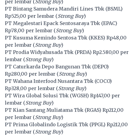
per lembar (
Strong Buy
)
PT Bintang Samudera Mandiri Lines Tbk (
BSML
)
Rp525,00 per lembar (
Strong Buy
)
PT Megalestari Epack Sentosaraya Tbk (
EPAC
)
Rp78,00 per lembar (
Strong Buy
)
PT Kusuma Kemindo Sentosa Tbk (
KKES
) Rp48,00
per lembar (
Strong Buy
)
PT Prodia Widyahusada Tbk (
PRDA
) Rp2.580,00 per
lembar (
Strong Buy
)
PT Caturkarda Depo Bangunan Tbk (
DEPO
)
Rp280,00 per lembar (
Strong Buy
)
PT Wahana Interfood Nusantara Tbk (
COCO
)
Rp328,00 per lembar (
Strong Buy
)
PT Wira Global Solusi Tbk (
WGSH
) Rp147,00 per
lembar (
Strong Buy
)
PT Kian Santang Muliatama Tbk (
RGAS
) Rp212,00
per lembar (
Strong Buy
)
PT Prima Globalindo Logistik Tbk (
PPGL
) Rp212,00
per lembar (
Strong Buy
)