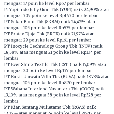
menguat 17 poin ke level Rp67 per lembar
Pt Yupi Indo Jelly Gum Tbk (
YUPI
) naik 24,90% atau
menguat 305 poin ke level Rp1.530 per lembar
PT Sekar Bumi Tbk (
SKBM
) naik 24,42% atau
menguat 105 poin ke level Rp535 per lembar
PT Eratex Djaja Tbk (
ERTX
) naik 21,97% atau
menguat 29 poin ke level Rp161 per lembar
PT Inocycle Technology Group Tbk (
INOV
) naik
18,58% atau menguat 21 poin ke level Rp134 per
lembar
PT Ever Shine Textile Tbk (
ESTI
) naik 17,09% atau
menguat 20 poin ke level Rp137 per lembar
PT Bukit Uluwatu Villa Tbk (
BUVA
) naik 13,73% atau
menguat 105 poin ke level Rp870 per lembar
PT Wahana Interfood Nusantara Tbk (
COCO
) naik
13,10% atau menguat 38 poin ke level Rp328 per
lembar
PT Kian Santang Muliatama Tbk (
RGAS
) naik
12,77% atau menguat 24 poin ke level Rp212 per