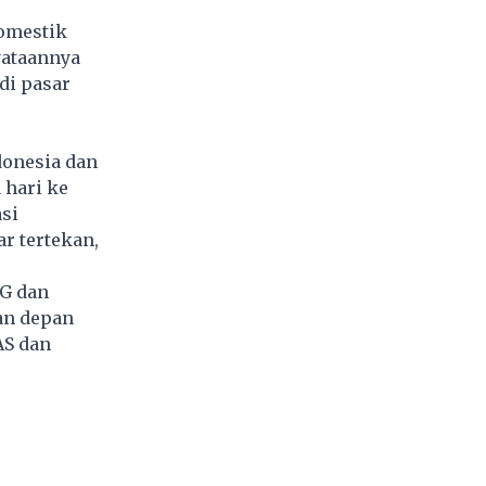
omestik
yataannya
di pasar
donesia dan
 hari ke
asi
r tertekan,
SG dan
an depan
AS dan