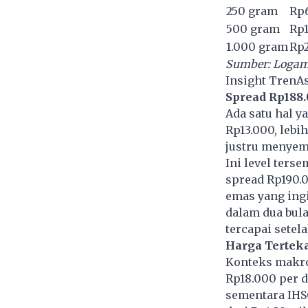
250 gram
Rp6
500 gram
Rp1
1.000 gram
Rp2
Sumber: Logam 
Insight TrenA
Spread Rp188.
Ada satu hal y
Rp13.000, lebi
justru menyem
Ini level terse
spread Rp190.0
emas yang ingi
dalam dua bula
tercapai setel
Harga Tertek
Konteks makro 
Rp18.000 per d
sementara IHSG