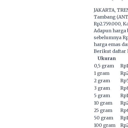
JAKARTA, TREN
Tambang (ANTM
Rp2.759.000, Ka
Adapun harga 
sebelumnya Rp2
harga emas dan
Berikut daftar
Ukuran
0,5 gram
Rp1
1 gram
Rp2
2 gram
Rp5
3 gram
Rp8
5 gram
Rp1
10 gram
Rp2
25 gram
Rp6
50 gram
Rp1
100 gram
Rp2