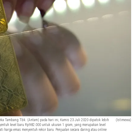
ka Tambang Tbk. (Antam) pada hari ini, Kamis 23 Juli 2020 dipatok lebih
(Istimewa)
entuh level baru Rp982.000 untuk ukuran 1 gram, yang merupakan level
ti harga emas menyentuh rekor baru. Penjualan secara daring atau online