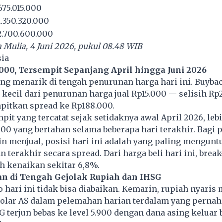
75.015.000
.350.320.000
.700.600.000
Mulia, 4 Juni 2026, pukul 08.48 WIB
sia
000, Tersempit Sepanjang April hingga Juni 2026
ang menarik di tengah penurunan harga hari ini. Buyba
h kecil dari penurunan harga jual Rp15.000 — selisih Rp
pitkan spread ke Rp188.000.
mpit yang tercatat sejak setidaknya awal April 2026, lebi
00 yang bertahan selama beberapa hari terakhir. Bagi
n menjual, posisi hari ini adalah yang paling mengun
n terakhir secara spread. Dari harga beli hari ini, brea
ah kenaikan sekitar 6,8%.
an di Tengah Gejolak Rupiah dan IHSG
hari ini tidak bisa diabaikan. Kemarin, rupiah nyaris
olar AS dalam pelemahan harian terdalam yang pernah 
 terjun bebas ke level 5.900 dengan dana asing keluar 