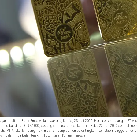
gam mulia di Butik Emas Antam, Jakarta, Kamis, 23 Juli 2020. Harga emas batangan PT Ane
ram dibanderol Rp977.000, sedangkan pada posisi kemarin, Rabu 22 Juli 2020 sempat meny
rah. PT Aneka Tambang Tbk. melansir penjualan emas di tingkat ritel tetap menggeliat kenda
kan dalam tiga bulan terakhir. Foto: Ismail Pohan/TrenAsia