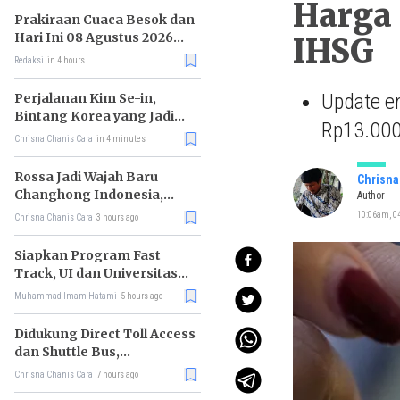
Harga 
Prakiraan Cuaca Besok dan
Hari Ini 08 Agustus 2026
IHSG
untuk Wilayah DKI Jakarta
Redaksi
in 4 hours
Update e
Perjalanan Kim Se-in,
Bintang Korea yang Jadi
Rp13.000,
Kurir Makanan
Chrisna Chanis Cara
in 4 minutes
Rossa Jadi Wajah Baru
Chrisna
Changhong Indonesia,
Author
Garansi Produk Kini
10:06am, 0
Chrisna Chanis Cara
3 hours ago
Sampai 25 Tahun
Siapkan Program Fast
Track, UI dan Universitas
Agung Podomoro Jalin
Muhammad Imam Hatami
5 hours ago
Kemitraan
Didukung Direct Toll Access
dan Shuttle Bus,
Paramount Petals Kian
Chrisna Chanis Cara
7 hours ago
Prospektif