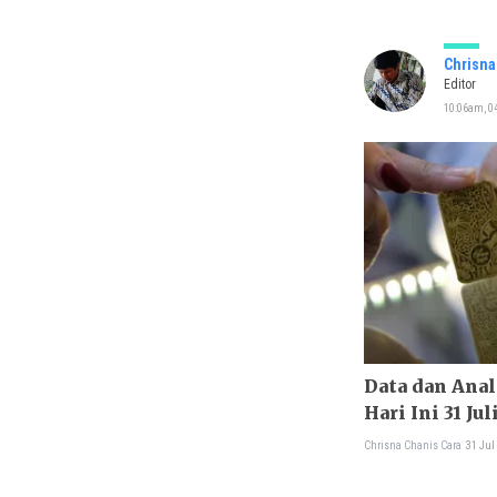
Chrisna
Editor
10:06am, 0
Data dan Ana
Hari Ini 31 Jul
Chrisna Chanis Cara
31 Jul