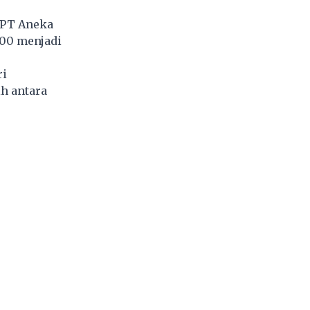
 PT Aneka
000 menjadi
ri
h antara