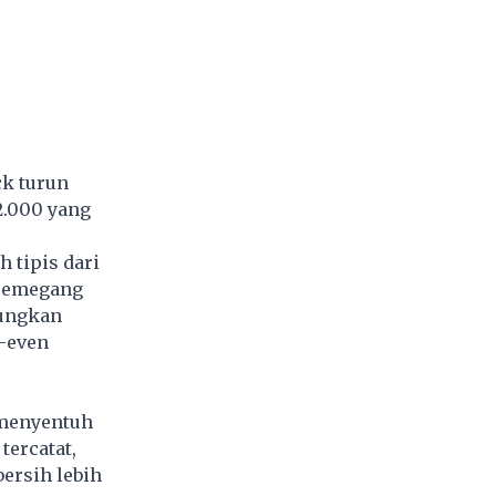
ck turun
2.000 yang
h tipis dari
 pemegang
tungkan
k-even
 menyentuh
tercatat,
bersih lebih