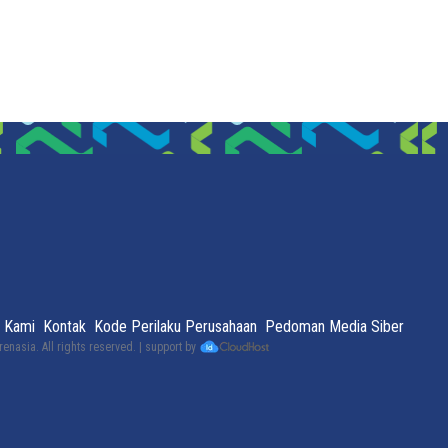
 Kami
Kontak
Kode Perilaku Perusahaan
Pedoman Media Siber
renasia
. All rights reserved. | support by