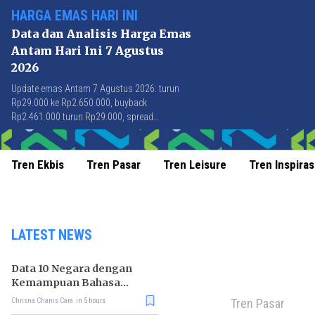
HARGA EMAS HARI INI
Data dan Analisis Harga Emas
Antam Hari Ini 7 Agustus
2026
Update emas Antam 7 Agustus 2026: turun
Rp29.000 ke Rp2.650.000, buyback
Rp2.461.000 turun Rp29.000, spread
Rp189.000 stabil di level terbaik sejak April
2026.
Tren Ekbis
Tren Pasar
Tren Leisure
Tren Inspiras
LATEST NEWS
Data 10 Negara dengan
Kemampuan Bahasa
Inggris Terbaik
Tren Pasar
Chrisna Chanis Cara
in 5 hours