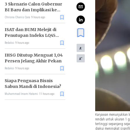
3 Skenario Calon Gubernur
BI Baru dan Implikasi ke
Pasar
Chrisna Chanis Cara
9 hours ago
ISAT dan BUMI Melejit di
Penutupan Indeks LQ45
Hari Ini
Redaksi
9 hours ago
-
A
IHSG Ditutup Menguat 1,04
+
A
Persen Jelang Akhir Pekan
Redaksi
9 hours ago
Siapa Penguasa Bisnis
Sabun Mandi di Indonesia?
Muhammad Imam Hatami
11 hours ago
Karyawan menunjukkan lo
rendah untuk ukuran 1 g
tertinggi sepanjang seja
diakui meningkat signifi