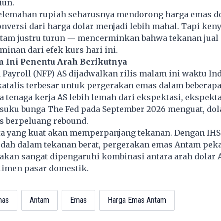
iun.
 pelemahan rupiah seharusnya mendorong harga emas d
nversi dari harga dolar menjadi lebih mahal. Tapi ken
tam justru turun — mencerminkan bahwa tekanan jual 
minan dari efek kurs hari ini.
 Ini Penentu Arah Berikutnya
Payroll (NFP) AS dijadwalkan rilis malam ini waktu In
atalis terbesar untuk pergerakan emas dalam beberapa
ta tenaga kerja AS lebih lemah dari ekspektasi, ekspekt
uku bunga The Fed pada September 2026 menguat, dola
s berpeluang rebound.
ata yang kuat akan memperpanjang tekanan. Dengan IH
udah dalam tekanan berat, pergerakan emas Antam pek
kan sangat dipengaruhi kombinasi antara arah dolar 
ntimen pasar domestik.
mas
Antam
Emas
Harga Emas Antam