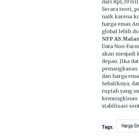
dari Rp1,39 tril
Secara teori,
naik karena ko
harga emas An
global lebih do
NFP AS Malam
Data Non-Farm 
akan menjadi k
depan. Jika da
pemangkasan s
dan harga ema
Sebaliknya, d
rupiah yang s
kemungkinan a
stabilisasi se
Harga E
Tags: