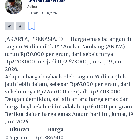
Chrisna Chanis Cara
Author
10:06am, 19 Jun, 2026
-
+
A
A
JAKARTA, TRENASIA.ID — Harga emas batangan di
Logam Mulia milik PT Aneka Tambang (ANTM)
turun Rp30.000 per gram, dari sebelumnya
Rp2.703.000 menjadi Rp2.673.000, Jumat, 19 Juni
2026.
Adapun harga buyback oleh Logam Mulia anjlok
jauh lebih dalam, sebesar Rp67.000 per gram, dari
sebelumnya Rp2.475.000 menjadi Rp2.408.000.
Dengan demikian, selisih antara harga emas dan
harga buyback hari ini adalah Rp265.000 per gram.
Berikut daftar harga emas Antam hari ini, Jumat, 19
Juni 2026.
Ukuran
Harga
0,5 gram
Rp1.386.500