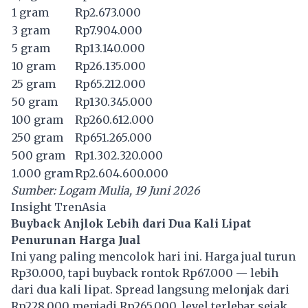
1 gram
Rp2.673.000
3 gram
Rp7.904.000
5 gram
Rp13.140.000
10 gram
Rp26.135.000
25 gram
Rp65.212.000
50 gram
Rp130.345.000
100 gram
Rp260.612.000
250 gram
Rp651.265.000
500 gram
Rp1.302.320.000
1.000 gram
Rp2.604.600.000
Sumber: Logam Mulia, 19 Juni 2026
Insight TrenAsia
Buyback Anjlok Lebih dari Dua Kali Lipat
Penurunan Harga Jual
Ini yang paling mencolok hari ini. Harga jual turun
Rp30.000, tapi buyback rontok Rp67.000 — lebih
dari dua kali lipat. Spread langsung melonjak dari
Rp228.000 menjadi Rp265.000, level terlebar sejak