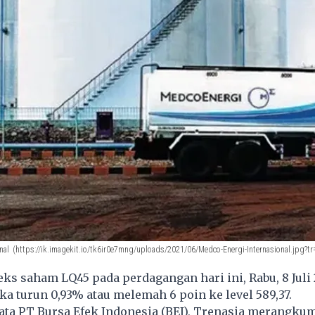
nal
(https://ik.imagekit.io/tk6ir0e7mng/uploads/2021/06/Medco-Energi-Internasional.jpg?t
ks saham LQ45 pada perdagangan hari ini, Rabu, 8 Juli
ka turun 0,93% atau melemah 6 poin ke level 589,37.
ata PT Bursa Efek Indonesia (BEI), Trenasia merangku