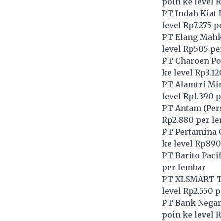
poin ke level 
PT Indah Kiat 
level Rp7.275 
PT Elang Mahk
level Rp505 pe
PT Charoen Po
ke level Rp3.1
PT Alamtri Min
level Rp1.390 
PT Antam (Pers
Rp2.880 per l
PT Pertamina 
ke level Rp890
PT Barito Pacif
per lembar
PT XLSMART Te
level Rp2.550 
PT Bank Negara
poin ke level 