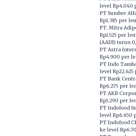
level Rp4.040 
PT Sumber Alfa
Rp1.385 per le
PT. Mitra Adip
Rp1.525 per le
(
AADI
) turun 
PT Astra Inter
Rp4.900 per l
PT Indo Tamba
level Rp22.625
PT Bank Centra
Rp6.275 per l
PT AKR Corpor
Rp1.290 per l
PT Indofood S
level Rp6.650 
PT Indofood C
ke level Rp6.7