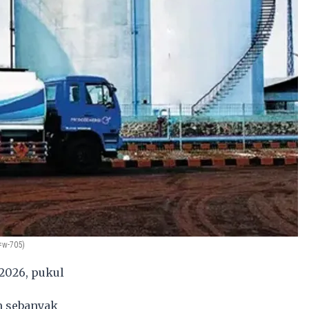
r=w-705)
 2026, pukul
m sebanyak