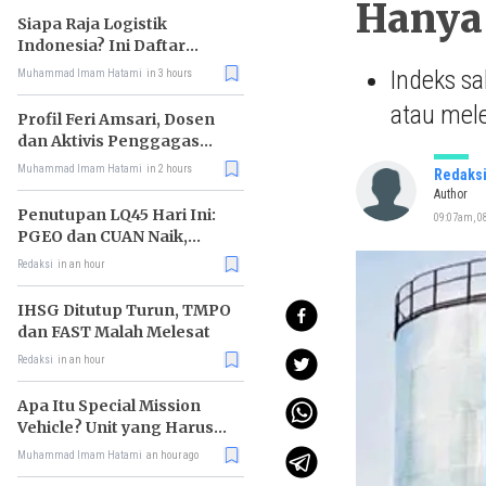
Hanya
Siapa Raja Logistik
Indonesia? Ini Daftar
Pemimpin Pasarnya
Indeks sa
Muhammad Imam Hatami
in 3 hours
atau mele
Profil Feri Amsari, Dosen
dan Aktivis Penggagas
Kabinet Bayangan
Muhammad Imam Hatami
in 2 hours
Redaks
Author
Penutupan LQ45 Hari Ini:
09:07am, 08
PGEO dan CUAN Naik,
MBMA Turun
Redaksi
in an hour
IHSG Ditutup Turun, TMPO
dan FAST Malah Melesat
Redaksi
in an hour
Apa Itu Special Mission
Vehicle? Unit yang Harus
Bereskan Utang Whoosh
Muhammad Imam Hatami
an hour ago
Rp116 T