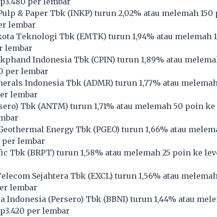
Rp3.480 per lembar
Pulp & Paper Tbk (
INKP
) turun 2,02% atau melemah 150 
per lembar
ota Teknologi Tbk (
EMTK
) turun 1,94% atau melemah 1
r lembar
kphand Indonesia Tbk (
CPIN
) turun 1,89% atau melema
20 per lembar
erals Indonesia Tbk (
ADMR
) turun 1,77% atau melemah
per lembar
ero) Tbk (
ANTM
) turun 1,71% atau melemah 50 poin ke 
embar
Geothermal Energy Tbk (
PGEO
) turun 1,66% atau melem
 per lembar
ic Tbk (
BRPT
) turun 1,58% atau melemah 25 poin ke leve
lecom Sejahtera Tbk (
EXCL
) turun 1,56% atau melemah
per lembar
 Indonesia (Persero) Tbk (
BBNI
) turun 1,44% atau mel
Rp3.420 per lembar