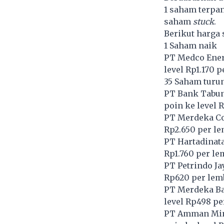
1 saham terpan
saham
stuck
.
Berikut harga 
1 Saham naik
PT Medco Energ
level Rp1.170 
35 Saham turu
PT Bank Tabun
poin ke level 
PT Merdeka Co
Rp2.650 per l
PT Hartadinata
Rp1.760 per le
PT Petrindo Ja
Rp620 per lem
PT Merdeka Bat
level Rp498 pe
PT Amman Mine