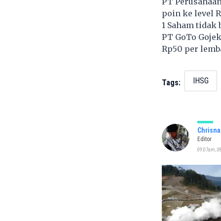
PT Perusahaan 
poin ke level 
1 Saham tidak 
PT GoTo Gojek
Rp50 per lemb
IHSG
Tags:
Chrisna
Editor
09:07am, 08