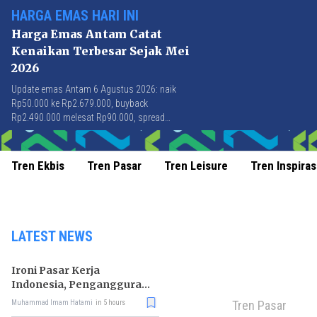
HARGA EMAS HARI INI
Harga Emas Antam Catat
Kenaikan Terbesar Sejak Mei
2026
Update emas Antam 6 Agustus 2026: naik
Rp50.000 ke Rp2.679.000, buyback
Rp2.490.000 melesat Rp90.000, spread
Rp189.000 tersempit sejak awal April 2026.
Tren Ekbis
Tren Pasar
Tren Leisure
Tren Inspiras
LATEST NEWS
Ironi Pasar Kerja
Indonesia, Pengangguran
Didominasi Lulusan SMK
Tren Pasar
Muhammad Imam Hatami
in 5 hours