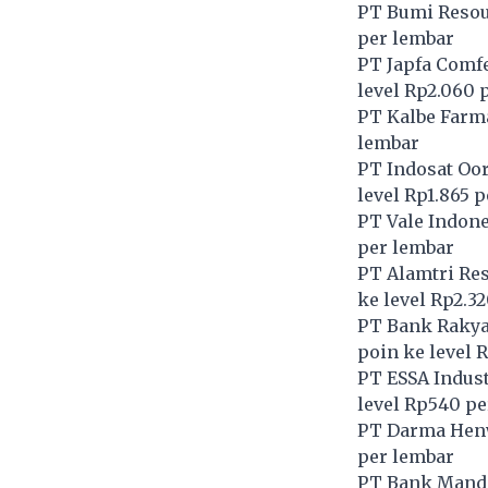
PT Bumi Resou
per lembar
PT Japfa Comfe
level Rp2.060 
PT Kalbe Farma
lembar
PT Indosat Oo
level Rp1.865 
PT Vale Indone
per lembar
PT Alamtri Res
ke level Rp2.3
PT Bank Rakyat
poin ke level 
PT ESSA Indust
level Rp540 pe
PT Darma Hen
per lembar
PT Bank Mandir