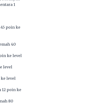
entara 1
 45 poin ke
lemah 40
oin ke level
e level
ke level
 12 poin ke
emah 80