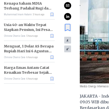
Kenapa Saham MDIA
Terbang Padahal Rugi dan
Terlilit Utang?
Muhammad Imam Hatami
3 hours ago
Usia 40-an Waktu Tepat
Siapkan Pensiun, Ini Pesan
Rhenald Kasali
Chrisna Chanis Cara
5 hours ago
-
A
Menguat, 1 Dolar AS Berapa
+
A
Rupiah Hari Ini 6 Agustus
2026?
Chrisna Chanis Cara
6 hours ago
Harga Emas Antam Catat
Kenaikan Terbesar Sejak
Mei 2026
Chrisna Chanis Cara
6 hours ago
Medco Energy Internasio
JAKARTA - Inde
09.05 WIB dibu
Berdasarkan d