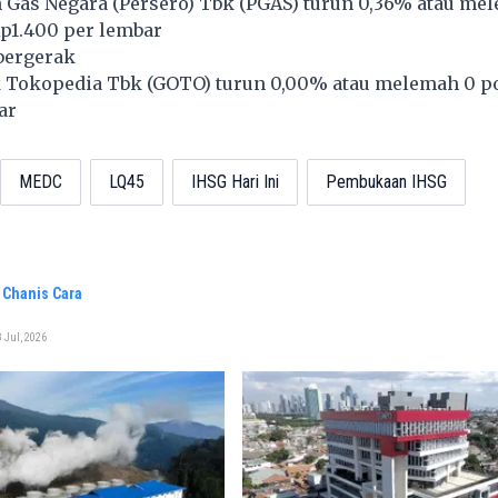
Gas Negara (Persero) Tbk (
PGAS
) turun 0,36% atau me
Rp1.400 per lembar
bergerak
 Tokopedia Tbk (
GOTO
) turun 0,00% atau melemah 0 po
ar
MEDC
LQ45
IHSG Hari Ini
Pembukaan IHSG
 Chanis Cara
 Jul, 2026