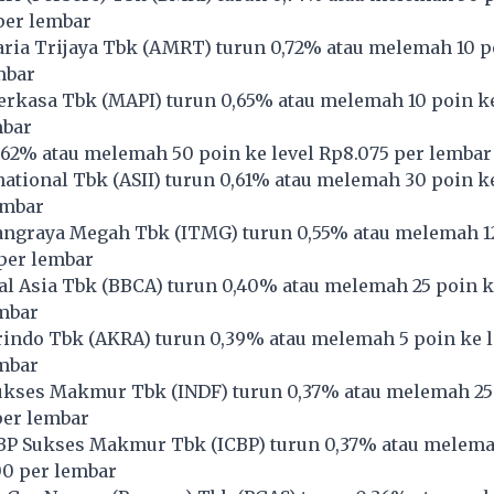
per lembar
ria Trijaya Tbk (
AMRT
) turun 0,72% atau melemah 10 p
mbar
erkasa Tbk (
MAPI
) turun 0,65% atau melemah 10 poin ke
mbar
0,62% atau melemah 50 poin ke level Rp8.075 per lembar
national Tbk (
ASII
) turun 0,61% atau melemah 30 poin ke
embar
ngraya Megah Tbk (
ITMG
) turun 0,55% atau melemah 1
 per lembar
l Asia Tbk (
BBCA
) turun 0,40% atau melemah 25 poin k
embar
indo Tbk (
AKRA
) turun 0,39% atau melemah 5 poin ke l
embar
ukses Makmur Tbk (
INDF
) turun 0,37% atau melemah 25
per lembar
BP Sukses Makmur Tbk (
ICBP
) turun 0,37% atau melema
00 per lembar