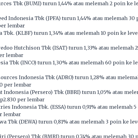
rces Tbk (
BUMI
) turun 1,44% atau melemah 2 poin ke l
ed Indonesia Tbk (
JPFA
) turun 1,44% atau melemah 30 
per lembar
 Tbk. (
KLBF
) turun 1,34% atau melemah 10 poin ke leve
redoo Hutchison Tbk (
ISAT
) turun 1,33% atau melemah 2
per lembar
sia Tbk (
INCO
) turun 1,30% atau melemah 60 poin ke le
ources Indonesia Tbk (
ADRO
) turun 1,28% atau melema
20 per lembar
 Indonesia (Persero) Tbk (
BBRI
) turun 1,05% atau mel
Rp2.830 per lembar
ries Indonesia Tbk. (
ESSA
) turun 0,91% atau melemah 5
r lembar
wa Tbk (
DEWA
) turun 0,81% atau melemah 3 poin ke le
i (Persero) Tbk (
BMRI
) turun 0,74% atau melemah 30 