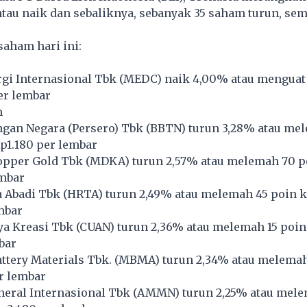
tau naik dan sebaliknya, sebanyak 35 saham turun, sem
saham hari ini:
i Internasional Tbk (
MEDC
) naik 4,00% atau menguat
per lembar
n
gan Negara (Persero) Tbk (
BBTN
) turun 3,28% atau me
Rp1.180 per lembar
pper Gold Tbk (
MDKA
) turun 2,57% atau melemah 70 p
embar
 Abadi Tbk (
HRTA
) turun 2,49% atau melemah 45 poin k
mbar
ya Kreasi Tbk (
CUAN
) turun 2,36% atau melemah 15 poin 
bar
tery Materials Tbk. (
MBMA
) turun 2,34% atau melemah
r lembar
ral Internasional Tbk (
AMMN
) turun 2,25% atau mel