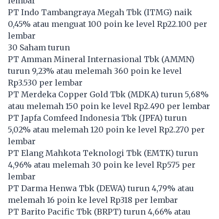
lembar
PT Indo Tambangraya Megah Tbk (
ITMG
) naik
0,45% atau menguat 100 poin ke level Rp22.100 per
lembar
30 Saham turun
PT Amman Mineral Internasional Tbk (
AMMN
)
turun 9,23% atau melemah 360 poin ke level
Rp3.530 per lembar
PT Merdeka Copper Gold Tbk (
MDKA
) turun 5,68%
atau melemah 150 poin ke level Rp2.490 per lembar
PT Japfa Comfeed Indonesia Tbk (
JPFA
) turun
5,02% atau melemah 120 poin ke level Rp2.270 per
lembar
PT Elang Mahkota Teknologi Tbk (
EMTK
) turun
4,96% atau melemah 30 poin ke level Rp575 per
lembar
PT Darma Henwa Tbk (
DEWA
) turun 4,79% atau
melemah 16 poin ke level Rp318 per lembar
PT Barito Pacific Tbk (
BRPT
) turun 4,66% atau