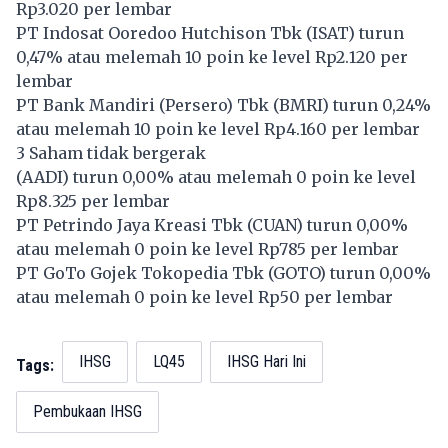
Rp3.020 per lembar
PT Indosat Ooredoo Hutchison Tbk (
ISAT
) turun
0,47% atau melemah 10 poin ke level Rp2.120 per
lembar
PT Bank Mandiri (Persero) Tbk (
BMRI
) turun 0,24%
atau melemah 10 poin ke level Rp4.160 per lembar
3 Saham tidak bergerak
(
AADI
) turun 0,00% atau melemah 0 poin ke level
Rp8.325 per lembar
PT Petrindo Jaya Kreasi Tbk (
CUAN
) turun 0,00%
atau melemah 0 poin ke level Rp785 per lembar
PT GoTo Gojek Tokopedia Tbk (
GOTO
) turun 0,00%
atau melemah 0 poin ke level Rp50 per lembar
IHSG
LQ45
IHSG Hari Ini
Tags:
Pembukaan IHSG