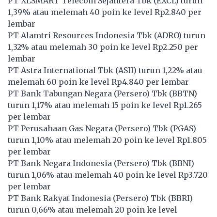
PT XLSMART Telecom Sejahtera Tbk (
EXCL
) turun
1,39% atau melemah 40 poin ke level Rp2.840 per
lembar
PT Alamtri Resources Indonesia Tbk (
ADRO
) turun
1,32% atau melemah 30 poin ke level Rp2.250 per
lembar
PT Astra International Tbk (
ASII
) turun 1,22% atau
melemah 60 poin ke level Rp4.840 per lembar
PT Bank Tabungan Negara (Persero) Tbk (
BBTN
)
turun 1,17% atau melemah 15 poin ke level Rp1.265
per lembar
PT Perusahaan Gas Negara (Persero) Tbk (
PGAS
)
turun 1,10% atau melemah 20 poin ke level Rp1.805
per lembar
PT Bank Negara Indonesia (Persero) Tbk (
BBNI
)
turun 1,06% atau melemah 40 poin ke level Rp3.720
per lembar
PT Bank Rakyat Indonesia (Persero) Tbk (
BBRI
)
turun 0,66% atau melemah 20 poin ke level