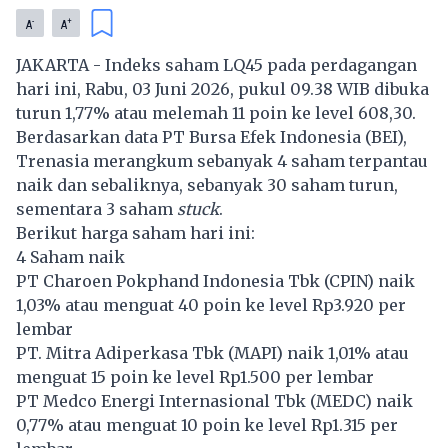
-
+
A
A
JAKARTA - Indeks saham LQ45 pada perdagangan
hari ini, Rabu, 03 Juni 2026, pukul 09.38 WIB dibuka
turun 1,77% atau melemah 11 poin ke level 608,30.
Berdasarkan data PT Bursa Efek Indonesia (BEI),
Trenasia merangkum sebanyak 4 saham terpantau
naik dan sebaliknya, sebanyak 30 saham turun,
sementara 3 saham
stuck
.
Berikut harga saham hari ini:
4 Saham naik
PT Charoen Pokphand Indonesia Tbk (
CPIN
) naik
1,03% atau menguat 40 poin ke level Rp3.920 per
lembar
PT. Mitra Adiperkasa Tbk (
MAPI
) naik 1,01% atau
menguat 15 poin ke level Rp1.500 per lembar
PT Medco Energi Internasional Tbk (
MEDC
) naik
0,77% atau menguat 10 poin ke level Rp1.315 per