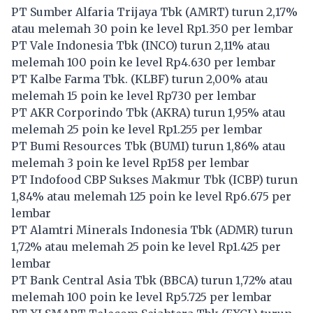
PT Sumber Alfaria Trijaya Tbk (
AMRT
) turun 2,17%
atau melemah 30 poin ke level Rp1.350 per lembar
PT Vale Indonesia Tbk (
INCO
) turun 2,11% atau
melemah 100 poin ke level Rp4.630 per lembar
PT Kalbe Farma Tbk. (
KLBF
) turun 2,00% atau
melemah 15 poin ke level Rp730 per lembar
PT AKR Corporindo Tbk (
AKRA
) turun 1,95% atau
melemah 25 poin ke level Rp1.255 per lembar
PT Bumi Resources Tbk (
BUMI
) turun 1,86% atau
melemah 3 poin ke level Rp158 per lembar
PT Indofood CBP Sukses Makmur Tbk (
ICBP
) turun
1,84% atau melemah 125 poin ke level Rp6.675 per
lembar
PT Alamtri Minerals Indonesia Tbk (
ADMR
) turun
1,72% atau melemah 25 poin ke level Rp1.425 per
lembar
PT Bank Central Asia Tbk (
BBCA
) turun 1,72% atau
melemah 100 poin ke level Rp5.725 per lembar