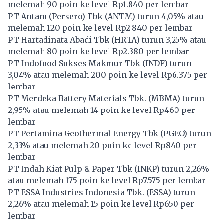
melemah 90 poin ke level Rp1.840 per lembar
PT Antam (Persero) Tbk (
ANTM
) turun 4,05% atau
melemah 120 poin ke level Rp2.840 per lembar
PT Hartadinata Abadi Tbk (
HRTA
) turun 3,25% atau
melemah 80 poin ke level Rp2.380 per lembar
PT Indofood Sukses Makmur Tbk (
INDF
) turun
3,04% atau melemah 200 poin ke level Rp6.375 per
lembar
PT Merdeka Battery Materials Tbk. (
MBMA
) turun
2,95% atau melemah 14 poin ke level Rp460 per
lembar
PT Pertamina Geothermal Energy Tbk (
PGEO
) turun
2,33% atau melemah 20 poin ke level Rp840 per
lembar
PT Indah Kiat Pulp & Paper Tbk (
INKP
) turun 2,26%
atau melemah 175 poin ke level Rp7.575 per lembar
PT ESSA Industries Indonesia Tbk. (
ESSA
) turun
2,26% atau melemah 15 poin ke level Rp650 per
lembar