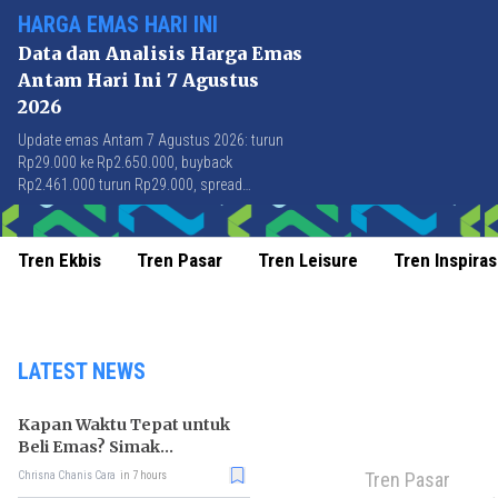
HARGA EMAS HARI INI
Data dan Analisis Harga Emas
Antam Hari Ini 7 Agustus
2026
Update emas Antam 7 Agustus 2026: turun
Rp29.000 ke Rp2.650.000, buyback
Rp2.461.000 turun Rp29.000, spread
Rp189.000 stabil di level terbaik sejak April
2026.
Tren Ekbis
Tren Pasar
Tren Leisure
Tren Inspiras
LATEST NEWS
Kapan Waktu Tepat untuk
Beli Emas? Simak
Strateginya
Tren Pasar
Chrisna Chanis Cara
in 7 hours