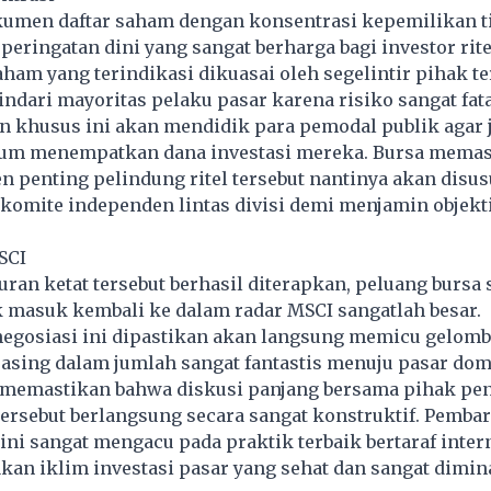
kumen daftar saham dengan konsentrasi kepemilikan t
peringatan dini yang sangat berharga bagi investor rite
am yang terindikasi dikuasai oleh segelintir pihak te
ndari mayoritas pelaku pasar karena risiko sangat fata
n khusus ini akan mendidik para pemodal publik agar 
um menempatkan dana investasi mereka. Bursa memas
penting pelindung ritel tersebut nantinya akan disus
komite independen lintas divisi demi menjamin objekti
SCI
turan ketat tersebut berhasil diterapkan, peluang bursa
 masuk kembali ke dalam radar MSCI sangatlah besar.
negosiasi ini dipastikan akan langsung memicu gelomb
 asing dalam jumlah sangat fantastis menuju pasar dom
a memastikan bahwa diskusi panjang bersama pihak pe
tersebut berlangsung secara sangat konstruktif. Pemba
 ini sangat mengacu pada praktik terbaik bertaraf inter
an iklim investasi pasar yang sehat dan sangat dimin