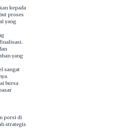
ukan kepada
but proses
al yang
ng
inalisasi.
dan
ahan yang
el sangat
nya.
ai bursa
pasar
 porsi di
h strategis