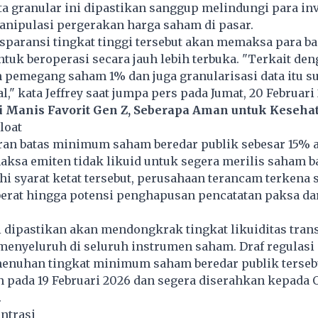
a granular ini dipastikan sanggup melindungi para inve
anipulasi pergerakan harga saham di pasar.
sparansi tingkat tinggi tersebut akan memaksa para b
tuk beroperasi secara jauh lebih terbuka. "Terkait de
pemegang saham 1% dan juga granularisasi data itu s
l," kata Jeffrey saat jumpa pers pada Jumat, 20 Februari
i Manis Favorit Gen Z, Seberapa Aman untuk Keseha
Float
ran batas minimum saham beredar publik sebesar 15% 
sa emiten tidak likuid untuk segera merilis saham ba
 syarat ketat tersebut, perusahaan terancam terkena 
berat hingga potensi penghapusan pencatatan paksa da
i dipastikan akan mendongkrak tingkat likuiditas tran
 menyeluruh di seluruh instrumen saham. Draf regulas
enuhan tingkat minimum saham beredar publik tersebu
n pada 19 Februari 2026 dan segera diserahkan kepada O
.
entrasi