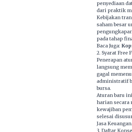
penyediaan dat
dari praktik m
Kebijakan tran
saham besar un
pengungkapan 
pada tahap fina
Baca Juga:
Kop
2. Syarat Free 
Penerapan atu
langsung memak
gagal memenuhi
administratif 
bursa.
Aturan baru in
harian secara
kewajiban pem
selesai disusu
Jasa Keuangan
3. Daftar Kons