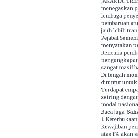
JAKARTA, TREN
menegaskan pe
lembaga penyed
pembaruan atu
jauh lebih tra
Pejabat Sement
menyatakan pr
Rencana pembe
pengungkapan 
sangat masif b
Di tengah mome
dituntut untu
Terdapat empat
seiring dengan
modal nasional
Baca Juga:
Sah
1. Keterbukaan
Kewajiban pen
atas 1% akan s