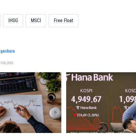
IHSG
MSCI
Free Float
agaskara
 Feb, 2026