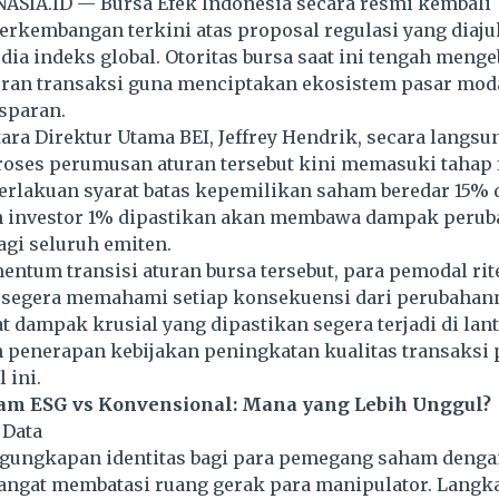
ASIA.ID — Bursa Efek Indonesia secara resmi kembali
rkembangan terkini atas proposal regulasi yang diaj
ia indeks global. Otoritas bursa saat ini tengah menge
ran transaksi guna menciptakan ekosistem pasar mod
nsparan.
ara Direktur Utama BEI, Jeffrey Hendrik, secara langsu
oses perumusan aturan tersebut kini memasuki tahap f
rlakuan syarat batas kepemilikan saham beredar 15% 
investor 1% dipastikan akan membawa dampak perub
agi seluruh emiten.
ntum transisi aturan bursa tersebut, para pemodal rit
k segera memahami setiap konsekuensi dari perubahan
 dampak krusial yang dipastikan segera terjadi di lant
 penerapan kebijakan peningkatan kualitas transaksi 
 ini.
am ESG vs Konvensional: Mana yang Lebih Unggul?
 Data
gungkapan identitas bagi para pemegang saham dengan
angat membatasi ruang gerak para manipulator. Langka