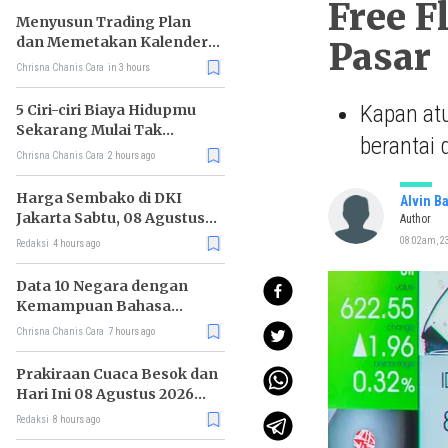
Free F
Menyusun Trading Plan
dan Memetakan Kalender
Pasar
Ekonomi Mingguan
Chrisna Chanis Cara
in 3 hours
Kapan at
5 Ciri-ciri Biaya Hidupmu
Sekarang Mulai Tak
berantai 
Terkendali
Chrisna Chanis Cara
2 hours ago
Harga Sembako di DKI
Alvin B
Jakarta Sabtu, 08 Agustus
Author
2026, Daging Kambing
08:02am, 23
Redaksi
4 hours ago
Naik, Bawang Merah Turun
Data 10 Negara dengan
Kemampuan Bahasa
Inggris Terbaik
Chrisna Chanis Cara
7 hours ago
Prakiraan Cuaca Besok dan
Hari Ini 08 Agustus 2026
untuk Wilayah DKI Jakarta
Redaksi
8 hours ago