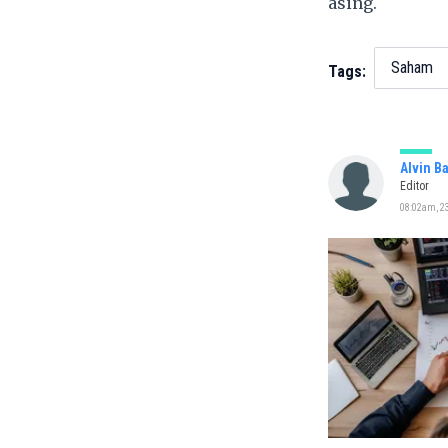
asing.
Saham
Tags:
Alvin B
Editor
08:02am, 23