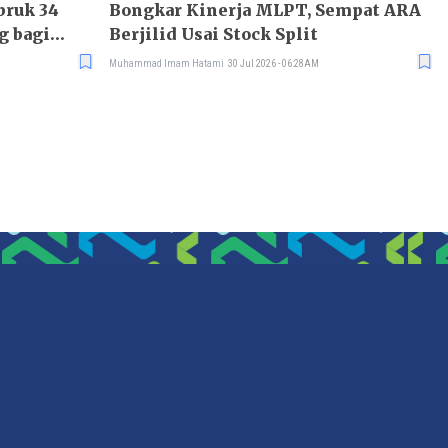
bruk 34
Bongkar Kinerja MLPT, Sempat ARA
g bagi
Berjilid Usai Stock Split
Muhammad Imam Hatami
30 Jul 2026 - 06:28AM