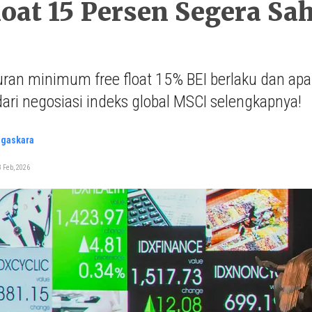
loat 15 Persen Segera S
uran minimum free float 15% BEI berlaku dan a
dari negosiasi indeks global MSCI selengkapnya!
agaskara
 Feb, 2026