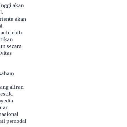
inggi akan
l.
rtentu akan
l.
jauh lebih
tikan
un secara
vitas
 saham
ang aliran
estik.
nyedia
ruan
nasional
ati pemodal