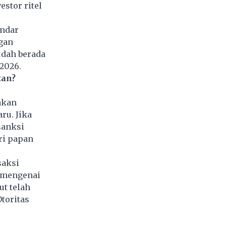
stor ritel
andar
ngan
udah berada
 2026.
tan?
akan
ru. Jika
sanksi
ri papan
saksi
i mengenai
t telah
toritas