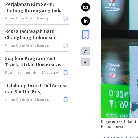
Perjalanan Kim Se-in,
Bintang Korea yang Jadi
Kurir Makanan
Chrisna Chanis Cara
12 hours ago
Rossa Jadi Wajah Baru
Changhong Indonesia,
Garansi Produk Kini
Chrisna Chanis Cara
15 hours ago
Sampai 25 Tahun
-
A
Siapkan Program Fast
+
A
Track, UI dan Universitas
Agung Podomoro Jalin
Muhammad Imam Hatami
17 hours ago
Kemitraan
Didukung Direct Toll Access
dan Shuttle Bus,
Paramount Petals Kian
Chrisna Chanis Cara
19 hours ago
Prospektif
Karyawan berkatifitas de
Pohan/TrenAsia