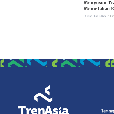
Menyusun Tra
Memetakan K
Mingguan
Chrisna Chanis Cara
in 3 h
Tentang