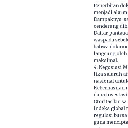
Penerbitan do
menjadi alarm 
Dampaknya, sah
cenderung dihi
Daftar pantaua
waspada sebel
bahwa dokumen 
langsung oleh 
maksimal.
4. Negosiasi M
Jika seluruh a
nasional untuk
Keberhasilan 
dana investasi
Otoritas burs
indeks global 
regulasi bursa
guna menciptak