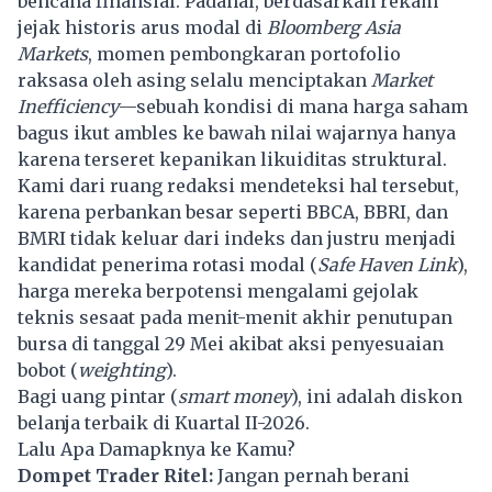
bencana finansial. Padahal, berdasarkan rekam
jejak historis arus modal di
Bloomberg Asia
Markets
, momen pembongkaran portofolio
raksasa oleh asing selalu menciptakan
Market
Inefficiency
—sebuah kondisi di mana harga saham
bagus ikut ambles ke bawah nilai wajarnya hanya
karena terseret kepanikan likuiditas struktural.
Kami dari ruang redaksi mendeteksi hal tersebut,
karena perbankan besar seperti BBCA, BBRI, dan
BMRI tidak keluar dari indeks dan justru menjadi
kandidat penerima rotasi modal (
Safe Haven Link
),
harga mereka berpotensi mengalami gejolak
teknis sesaat pada menit-menit akhir penutupan
bursa di tanggal 29 Mei akibat aksi penyesuaian
bobot (
weighting
).
Bagi uang pintar (
smart money
), ini adalah diskon
belanja terbaik di Kuartal II-2026.
Lalu Apa Damapknya ke Kamu?
Dompet Trader Ritel:
Jangan pernah berani