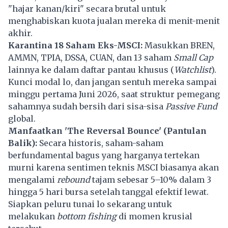
"hajar kanan/kiri" secara brutal untuk
menghabiskan kuota jualan mereka di menit-menit
akhir.
Karantina 18 Saham Eks-
MSCI
:
Masukkan
BREN
,
AMMN
, TPIA, DSSA, CUAN, dan 13 saham
Small Cap
lainnya ke dalam daftar pantau khusus (
Watchlist
).
Kunci modal lo, dan jangan sentuh mereka sampai
minggu pertama Juni 2026, saat struktur pemegang
sahamnya sudah bersih dari sisa-sisa
Passive Fund
global.
Manfaatkan 'The Reversal Bounce' (Pantulan
Balik):
Secara historis, saham-saham
berfundamental bagus yang harganya tertekan
murni karena sentimen teknis MSCI biasanya akan
mengalami
rebound
tajam sebesar 5–10% dalam 3
hingga 5 hari bursa setelah tanggal efektif lewat.
Siapkan peluru tunai lo sekarang untuk
melakukan
bottom fishing
di momen krusial