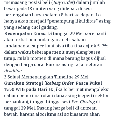
memasang posisi beli (
Buy Order
) dalam jumlah
besar pada 18 emiten yang didepak di sesi
pertengahan bursa selama 8 hari ke depan. Lo
hanya akan menjadi "penampung likuiditas" asing
yang sedang cuci gudang.
Kesempatan Emas:
Di tanggal 29 Mei sore nanti,
akanterhat pemandangan aneh: saham
fundamental super kuat bisa tiba-tiba anjlok 5–7%
dalam waktu beberapa menit menjelang bursa
tutup. Itulah momen di mana barang bagus dijual
dengan harga obral karena asing kejar setoran
deadline
.
3 Solusi Memenangkan Timeline 29 Mei
Gunakan Strategi
'Iceberg Order
' Pasca Pukul
15.50 WIB pada Hari H:
Jika lo berniat mengoleksi
saham penerima rotasi dana asing (seperti sektor
perbankan), tunggu hingga sesi
Pre-Closing
di
tanggal 29 Mei. Pasang harga beli di antrean
bawah, karena algoritma asing biasanya akan