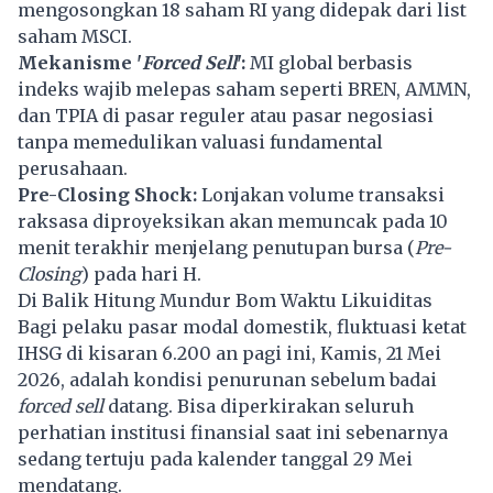
mengosongkan 18 saham RI yang didepak dari list
saham
MSCI
.
Mekanisme '
Forced Sell
':
MI global berbasis
indeks wajib melepas saham seperti
BREN
,
AMMN
,
dan TPIA di pasar reguler atau pasar negosiasi
tanpa memedulikan valuasi fundamental
perusahaan.
Pre-Closing Shock:
Lonjakan volume transaksi
raksasa diproyeksikan akan memuncak pada 10
menit terakhir menjelang penutupan bursa (
Pre-
Closing
) pada hari H.
Di Balik Hitung Mundur Bom Waktu Likuiditas
Bagi pelaku pasar modal domestik, fluktuasi ketat
IHSG di kisaran 6.200 an pagi ini, Kamis, 21 Mei
2026, adalah kondisi penurunan sebelum badai
forced sell
datang. Bisa diperkirakan seluruh
perhatian institusi finansial saat ini sebenarnya
sedang tertuju pada kalender tanggal 29 Mei
mendatang.