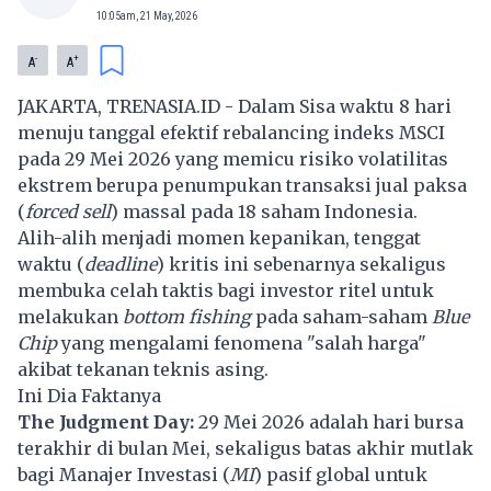
10:05am, 21 May, 2026
-
+
A
A
JAKARTA, TRENASIA.ID - Dalam Sisa waktu 8 hari
menuju tanggal efektif rebalancing indeks
MSCI
pada 29 Mei 2026 yang memicu risiko volatilitas
ekstrem berupa penumpukan transaksi jual paksa
(
f
orced sell
) massal pada 18 saham Indonesia.
Alih-alih menjadi momen kepanikan, tenggat
waktu (
deadline
) kritis ini sebenarnya sekaligus
membuka celah taktis bagi investor ritel untuk
melakukan
bottom fishing
pada saham-saham
Blue
Chip
yang mengalami fenomena "salah harga"
akibat tekanan teknis asing.
Ini Dia Faktanya
The Judgment Day:
29 Mei 2026 adalah hari bursa
terakhir di bulan Mei, sekaligus batas akhir mutlak
bagi Manajer Investasi (
MI
) pasif global untuk