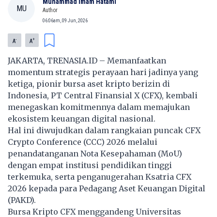
Muhammad Imam Hatami
MU
Author
06:06am, 09 Jun, 2026
-
+
A
A
JAKARTA, TRENASIA.ID – Memanfaatkan
momentum strategis perayaan hari jadinya yang
ketiga, pionir bursa aset kripto berizin di
Indonesia, PT Central Finansial X (CFX), kembali
menegaskan komitmennya dalam memajukan
ekosistem keuangan digital nasional.
Hal ini diwujudkan dalam rangkaian puncak CFX
Crypto Conference (CCC) 2026 melalui
penandatanganan Nota Kesepahaman (MoU)
dengan empat institusi pendidikan tinggi
terkemuka, serta penganugerahan Ksatria CFX
2026 kepada para Pedagang Aset Keuangan Digital
(PAKD).
Bursa Kripto CFX menggandeng Universitas