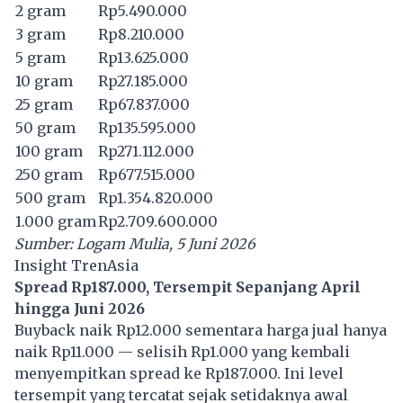
2 gram
Rp5.490.000
3 gram
Rp8.210.000
5 gram
Rp13.625.000
10 gram
Rp27.185.000
25 gram
Rp67.837.000
50 gram
Rp135.595.000
100 gram
Rp271.112.000
250 gram
Rp677.515.000
500 gram
Rp1.354.820.000
1.000 gram
Rp2.709.600.000
Sumber: Logam Mulia, 5 Juni 2026
Insight TrenAsia
Spread Rp187.000, Tersempit Sepanjang April
hingga Juni 2026
Buyback naik Rp12.000 sementara harga jual hanya
naik Rp11.000 — selisih Rp1.000 yang kembali
menyempitkan spread ke Rp187.000. Ini level
tersempit yang tercatat sejak setidaknya awal