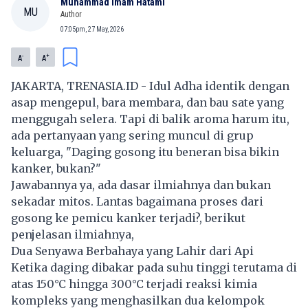
Muhammad Imam Hatami
MU
Author
07:05pm, 27 May, 2026
-
+
A
A
JAKARTA, TRENASIA.ID - Idul Adha identik dengan
asap mengepul, bara membara, dan bau sate yang
menggugah selera. Tapi di balik aroma harum itu,
ada pertanyaan yang sering muncul di grup
keluarga, "Daging gosong itu beneran bisa bikin
kanker, bukan?"
Jawabannya ya, ada dasar ilmiahnya dan bukan
sekadar mitos. Lantas bagaimana proses dari
gosong ke pemicu kanker terjadi?, berikut
penjelasan ilmiahnya,
Dua Senyawa Berbahaya yang Lahir dari Api
Ketika daging dibakar pada suhu tinggi terutama di
atas 150°C hingga 300°C terjadi reaksi kimia
kompleks yang menghasilkan dua kelompok