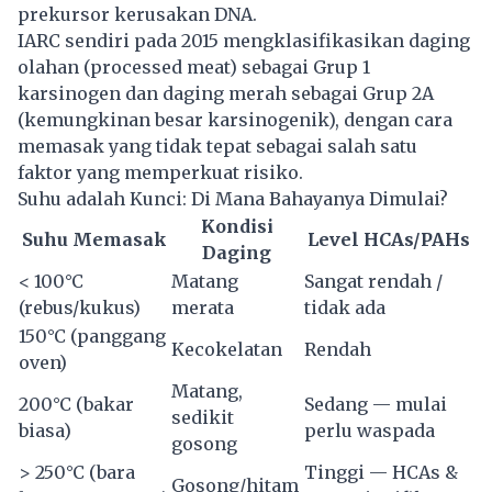
prekursor kerusakan DNA.
IARC sendiri pada 2015 mengklasifikasikan daging
olahan (processed meat) sebagai Grup 1
karsinogen dan daging merah sebagai Grup 2A
(kemungkinan besar karsinogenik), dengan cara
memasak yang tidak tepat sebagai salah satu
faktor yang memperkuat risiko.
Suhu adalah Kunci: Di Mana Bahayanya Dimulai?
Kondisi
Suhu Memasak
Level HCAs/PAHs
Daging
< 100°C
Matang
Sangat rendah /
(rebus/kukus)
merata
tidak ada
150°C (panggang
Kecokelatan
Rendah
oven)
Matang,
200°C (bakar
Sedang — mulai
sedikit
biasa)
perlu waspada
gosong
> 250°C (bara
Tinggi — HCAs &
Gosong/hitam