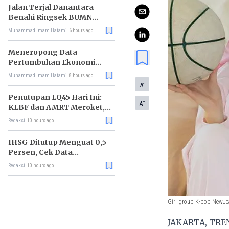
Jalan Terjal Danantara
Benahi Ringsek BUMN
Karya
Muhammad Imam Hatami
6 hours ago
Meneropong Data
Pertumbuhan Ekonomi
Kuartal II 2026
Muhammad Imam Hatami
8 hours ago
-
A
Penutupan LQ45 Hari Ini:
+
A
KLBF dan AMRT Meroket,
MAPI Tiarap
Redaksi
10 hours ago
IHSG Ditutup Menguat 0,5
Persen, Cek Data
Lengkapnya
Redaksi
10 hours ago
Girl group K-pop NewJe
JAKARTA, TRENA