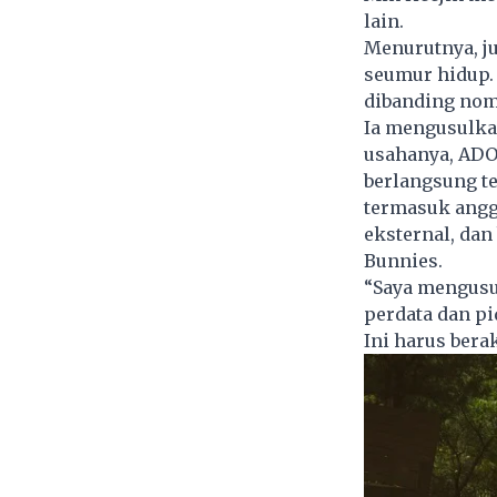
lain.
Menurutnya, j
seumur hidup. 
dibanding nomi
Ia mengusulka
usahanya, ADO
berlangsung te
termasuk angg
eksternal, dan
Bunnies.
“Saya mengusul
perdata dan pi
Ini harus berak