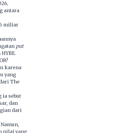
026,
g antara
6 miliar
taannya
ugatan
put
n HYBE.
DOR?
an karena
tu yang
dari The
 ia sebut
sar, dan
gian dari
. Namun,
 nilai yang