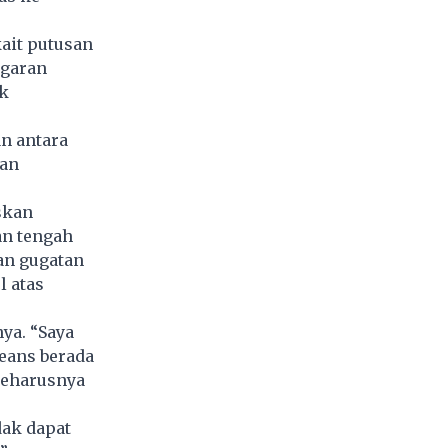
ait putusan
ggaran
k
an antara
han
skan
an tengah
an gugatan
l atas
ya. “Saya
Jeans berada
seharusnya
dak dapat