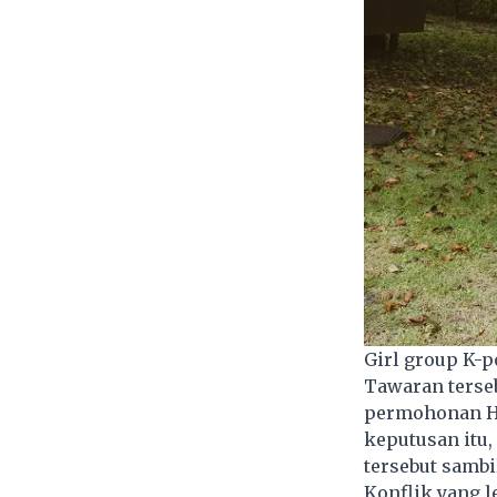
Girl group K-
Tawaran terse
permohonan H
keputusan itu,
tersebut samb
Konflik yang l