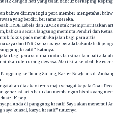
usik dengan hati yang telah hancur berkeping-keping,
n bahwa dirinya ingin para member mengetahui bahw
ewasa yang berdiri bersama mereka.
esak HYBE Labels dan ADOR untuk memprioritaskan arti
m, bahkan secara langsung meminta Pendiri dan Ketua
ntuk fokus pada membuka jalan bagi para artis.
na saya dan HYBE seharusnya berada bukanlah di penga
anggung kreatif,” katanya.
alan bagi para seniman untuk bersinar kembali adalah
ainkan oleh orang dewasa. Mari kita kembali ke esens
 Panggung ke Ruang Sidang, Karier NewJeans di Amban
n
gatakan dia akan terus maju sebagai kepala Ooak Reco
n generasi artis baru dan membangun bisnis yang mem
ndustri
K-pop
.
nyapa Anda di panggung kreatif. Saya akan menemui A
 saya kuasai, karya kreatif,” tuturnya.