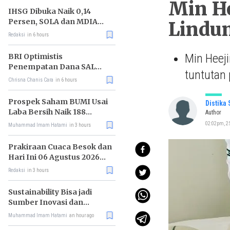
Min He
IHSG Dibuka Naik 0,14
Persen, SOLA dan MDIA
Lindu
Jadi Katalis
Redaksi
in 6 hours
Min Heej
BRI Optimistis
Penempatan Dana SAL
tuntutan 
Dorong Pembiayaan Sektor
Chrisna Chanis Cara
in 6 hours
Produktif
Prospek Saham BUMI Usai
Distika
Laba Bersih Naik 188
Author
Persen
02:02pm, 25
Muhammad Imam Hatami
in 3 hours
Prakiraan Cuaca Besok dan
Hari Ini 06 Agustus 2026
untuk Wilayah DKI Jakarta
Redaksi
in 3 hours
Sustainability Bisa jadi
Sumber Inovasi dan
Peluang Bisnis
Muhammad Imam Hatami
an hour ago