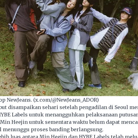
pop NewJeans. (x.com/@NewJeans_ADOR)
but disampaikan sehari setelah pengadilan di Seoul m
YBE Labels untuk menangguhkan pelaksanaan putusan
Min Heejin
untuk sementara waktu belum dapat menca
il menunggu proses banding berlangsung.
ebih luas antara Min Heejin dan HYBE Labels telah melu