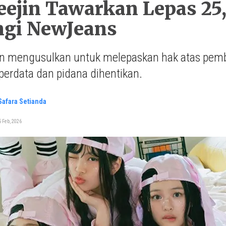
ejin Tawarkan Lepas 25
ngi NewJeans
in mengusulkan untuk melepaskan hak atas pemba
perdata dan pidana dihentikan.
 Safara Setianda
 Feb, 2026