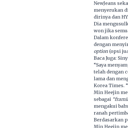
NewJeans
seka
menyerukan di
dirinya dan HY
Dia mengusulk
won jika semua
Dalam konfere
dengan menyin
option
(opsi ju
Baca Juga:
Siny
“Saya menyamp
telah dengan c
lama dan mengk
Korea Times. “
Min Heejin me
sebagai
“frami
mengakui bahw
ranah pertimb
Berdasarkan pu
Min Heejin me