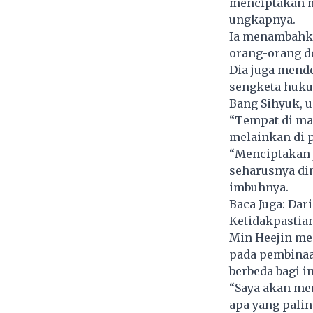
menciptakan m
ungkapnya.
Ia menambahka
orang-orang d
Dia juga mend
sengketa huku
Bang Sihyuk, u
“Tempat di ma
melainkan di p
“Menciptakan j
seharusnya dim
imbuhnya.
Baca Juga:
Dari
Ketidakpastia
Min Heejin men
pada pembinaa
berbeda bagi i
“Saya akan me
apa yang paling