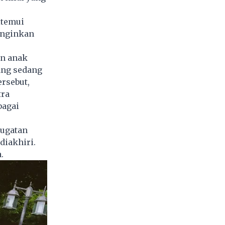
itemui
inginkan
an anak
ang sedang
ersebut,
tra
bagai
gugatan
diakhiri.
.