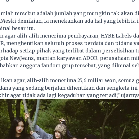
umlah tersebut adalah jumlah yang mungkin tak akan d
Meski demikian, ia menekankan ada hal yang lebih ia 
nal besar itu.
n agar alih-alih menerima pembayaran, HYBE Labels d
R, menghentikan seluruh proses perdata dan pidana y
rhadap setiap pihak yang terlibat dalam perselisihan t
ota NewJeans, mantan karyawan ADOR, perusahaan mi
 bahkan anggota fandom grup tersebut, yang dikenal se
kan agar, alih-alih menerima 25,6 miliar won, semua 
dana yang sedang berjalan dihentikan dan sengketa ini 
hir agar tidak ada lagi kegaduhan yang terjadi,” ujarnya