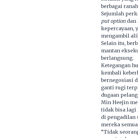
berbagai ranah
Sejumlah perka
put option
dan 
kepercayaan, 
mengambil ali
Selain itu, be
mantan ekseku
berlangsung.
Ketegangan hu
kembali keber
bernegosiasi d
ganti rugi ter
dugaan pelang
Min Heejin me
tidak bisa lag
di pengadilan 
mereka semua b
“Tidak seorang