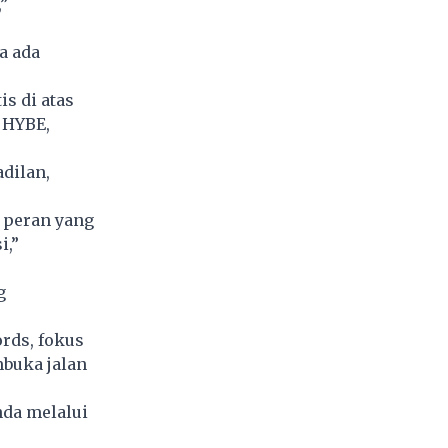
”
a ada
s di atas
 HYBE,
dilan,
 peran yang
i,”
g
rds, fokus
buka jalan
nda melalui