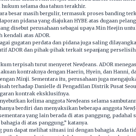
 hukum selama dua tahun terakhir.
ra besar masih bergulir, termasuk proses banding terk
laporan pidana yang diajukan HYBE atas dugaan pelan
yang disebut perusahaan sebagai upaya Min Heejin untu
h kendali atas ADOR.
rbagai gugatan perdata dan pidana juga saling dilayangk
tif ADOR dan pihak-pihak terkait sepanjang perselisi
kum terpisah turut menyeret NewJeans. ADOR menega
lakuan kontraknya dengan Haerin, Hyein, dan Hanni, d
engan Minji. Sementara itu, perusahaan juga mengajuk
pisah terhadap Danielle di Pengadilan Distrik Pusat Seou
garan kontrak eksklusifnya.
nyebutkan kelima anggota NewJeans selama sambutann
i hanya berdiri dan menyaksikan beberapa anggota New
sementara yang lain berada di atas panggung, padahal 
ahagia di atas panggung,” katanya.
 pun dapat melihat situasi ini dengan bahagia. Anda ti