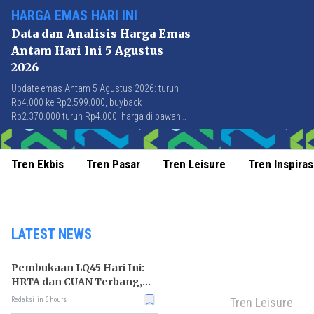
HARGA EMAS HARI INI
Data dan Analisis Harga Emas
Antam Hari Ini 5 Agustus
2026
Update emas Antam 5 Agustus 2026: turun
Rp4.000 ke Rp2.599.000, buyback
Rp2.370.000 turun Rp4.000, harga di bawah
Rp2.600.000 pertama kali sejak 21 Juli 2026.
Tren Ekbis
Tren Pasar
Tren Leisure
Tren Inspiras
LATEST NEWS
Pembukaan LQ45 Hari Ini:
HRTA dan CUAN Terbang,
MAPI Tiarap
Tren Leisure
Redaksi
in 6 hours