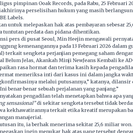
ligus pimpinan Ooak Records, pada Rabu, 25 Februari 2
akhirinya perselisihan hukum yang masih berlangsun
BE Labels.
an untuk melepaskan hak atas pembayaran sebesar 25,
 tuntutan perdata dan pidana dihentikan.
nsi pers di pusat Seoul, Min Heejin mengawali pernya
ggung kemenangannya pada 13 Februari 2026 dalam g
al) terkait sengketa perjanjian pemegang saham denga
al Belum Jelas, Akankah Minji NewJeans Kembali ke A
aikan rasa hormat dan terima kasih kepada pengadil
ermat memeriksa inti dari kasus ini dalam jangka wak
onfirmasinya melalui putusannya,” katanya, dilansir 
Ini benar-benar sebuah perjalanan yang panjang.”
nyatakan pengadilan telah menetapkan bahwa apa yang
ng sensasional”
di sekitar sengketa tersebut tidak berda
a kekhawatirannya terkait etika kreatif merupakan ba
angan manajerial.
tusan itu, ia berhak menerima sekitar 25,6 miliar won
negaskan ingin menukar hak atas uang tersebut dengan