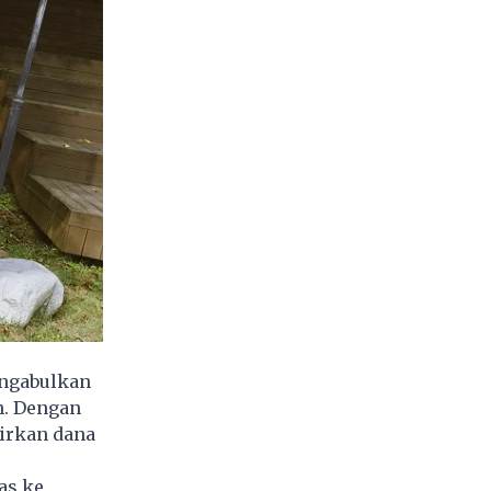
engabulkan
. Dengan
irkan dana
as ke