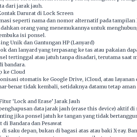
 dari jarak jauh.
ontak Darurat di Lock Screen
masi seperti nama dan nomor alternatif pada tampilan 
udahkan orang yang menemukannya untuk menghubun
embuka isi ponsel.
sing Unik dan Gantungan HP (Lanyard)
k dan lanyard yang terpasang ke tas atau pakaian dap
l tertinggal atau jatuh tanpa disadari, terutama saat m
di bandara.
p ke Cloud
onisasi otomatis ke Google Drive, iCloud, atau layanan c
nar-benar tidak kembali, setidaknya datamu tetap aman 
Fitur ‘Lock and Erase’ Jarak Jauh
 penghapusan data jarak jauh (erase this device) aktif d
enting jika ponsel jatuh ke tangan yang tidak bertanggu
t di Bandara dan Pesawat
di saku depan, bukan di bagasi atas atau baki X-ray. Ba