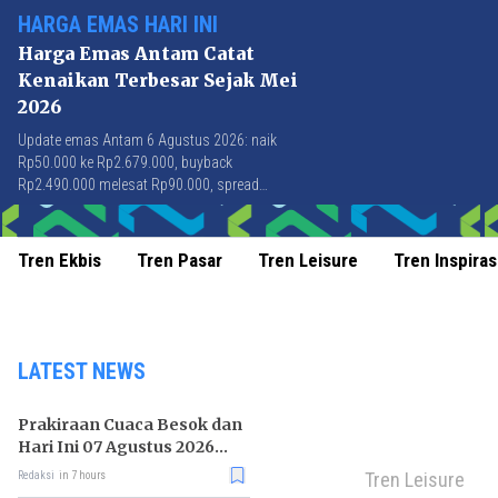
HARGA EMAS HARI INI
Harga Emas Antam Catat
Kenaikan Terbesar Sejak Mei
2026
Update emas Antam 6 Agustus 2026: naik
Rp50.000 ke Rp2.679.000, buyback
Rp2.490.000 melesat Rp90.000, spread
Rp189.000 tersempit sejak awal April 2026.
Tren Ekbis
Tren Pasar
Tren Leisure
Tren Inspiras
LATEST NEWS
Prakiraan Cuaca Besok dan
Hari Ini 07 Agustus 2026
untuk Wilayah DKI Jakarta
Tren Leisure
Redaksi
in 7 hours