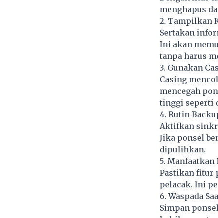
menghapus data
2. Tampilkan K
Sertakan infor
Ini akan mem
tanpa harus m
3. Gunakan Ca
Casing mencolo
mencegah ponse
tinggi seperti 
4. Rutin Backu
Aktifkan sinkr
Jika ponsel be
dipulihkan.
5. Manfaatkan 
Pastikan fitur
pelacak. Ini p
6. Waspada Saa
Simpan ponsel 