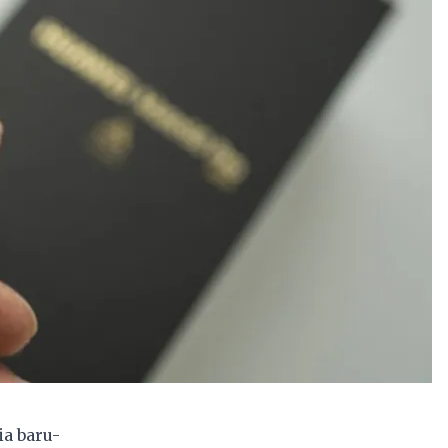
ia
baru-