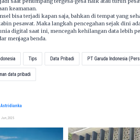
jadi saat penumpang tergesa-gesa naik atau turun pesa
aan keamanan.
sel bisa terjadi kapan saja, bahkan di tempat yang se
abin pesawat. Maka langkah pencegahan sejak dini ada
unia digital saat ini, mencegah kehilangan data lebih p
dar menjaga benda.
ndonesia
Tips
Data Pribadi
PT Garuda Indonesia (Pers
an data pribadi
Astridianka
1 Jun, 2025