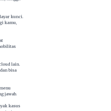
layar kunci.
gi kamu,
at
obilitas
loud lain.
dan bisa
i menu
ng jawab.
nyak kasus