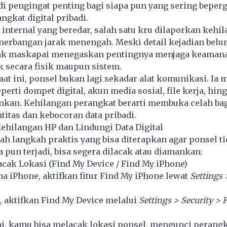
di pengingat penting bagi siapa pun yang sering beper
gkat digital pribadi.
internal yang beredar, salah satu kru dilaporkan kehi
enerbangan jarak menengah. Meski detail kejadian bel
hak maskapai menegaskan pentingnya menjaga keaman
k secara fisik maupun sistem.
 saat ini, ponsel bukan lagi sekadar alat komunikasi. I
eperti dompet digital, akun media sosial, file kerja, hin
ankan. Kehilangan perangkat berarti membuka celah ba
titas dan kebocoran data pribadi.
ehilangan HP dan Lindungi Data Digital
ah langkah praktis yang bisa diterapkan agar ponsel 
a pun terjadi, bisa segera dilacak atau diamankan:
lacak Lokasi (Find My Device / Find My iPhone)
 iPhone, aktifkan fitur Find My iPhone lewat
Settings 
 aktifkan Find My Device melalui
Settings > Security > 
ni, kamu bisa melacak lokasi ponsel, mengunci perangk