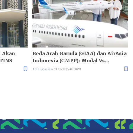
i Akan
Beda Arah Garuda (GIAA) dan AirAsia
 TINS
Indonesia (CMPP): Modal Vs
Ekspansi Rute
Alvin Bagaskara
03 Nov 2025 - 08:00PM