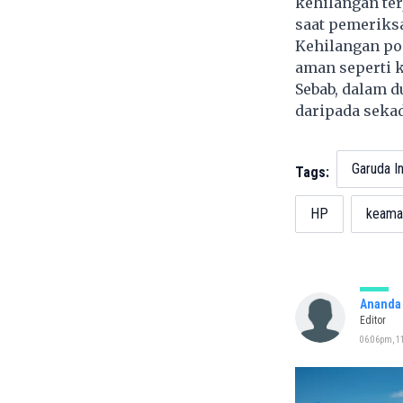
kehilangan ter
saat pemeriks
Kehilangan pon
aman seperti k
Sebab, dalam d
daripada seka
Garuda I
Tags:
HP
keaman
Ananda 
Editor
06:06pm, 1