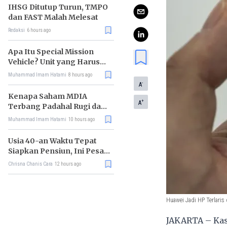
IHSG Ditutup Turun, TMPO
dan FAST Malah Melesat
Redaksi
6 hours ago
Apa Itu Special Mission
Vehicle? Unit yang Harus
Bereskan Utang Whoosh
Muhammad Imam Hatami
8 hours ago
Rp116 T
-
A
Kenapa Saham MDIA
+
A
Terbang Padahal Rugi dan
Terlilit Utang?
Muhammad Imam Hatami
10 hours ago
Usia 40-an Waktu Tepat
Siapkan Pensiun, Ini Pesan
Rhenald Kasali
Chrisna Chanis Cara
12 hours ago
Huawei Jadi HP Terlaris 
JAKARTA – Kas