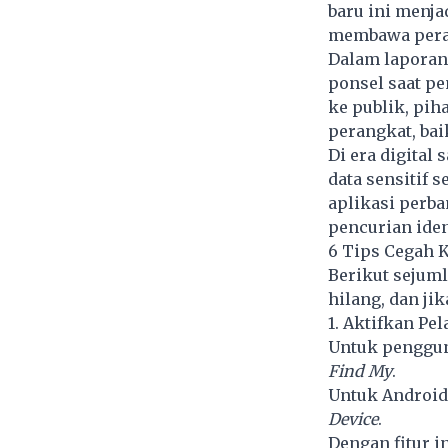
baru ini menja
membawa peran
Dalam laporan 
ponsel saat p
ke publik, pi
perangkat, bai
Di era digital
data sensitif s
aplikasi perb
pencurian iden
6 Tips Cegah K
Berikut sejuml
hilang, dan jik
1. Aktifkan Pe
Untuk pengguna
Find My
.
Untuk Android,
Device
.
Dengan fitur i