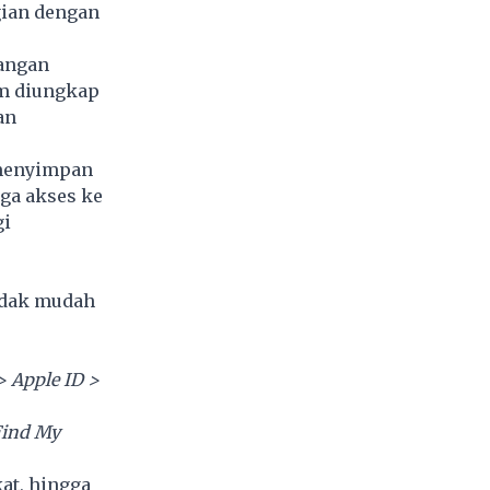
gian dengan
langan
um diungkap
an
a menyimpan
gga akses ke
gi
tidak mudah
> Apple ID >
Find My
at, hingga