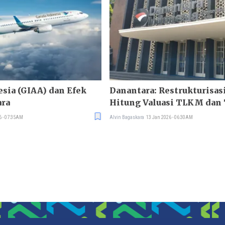
sia (GIAA) dan Efek
Danantara: Restrukturisas
ara
Hitung Valuasi TLKM dan
6 - 07:35AM
Alvin Bagaskara
13 Jan 2026 - 06:30AM