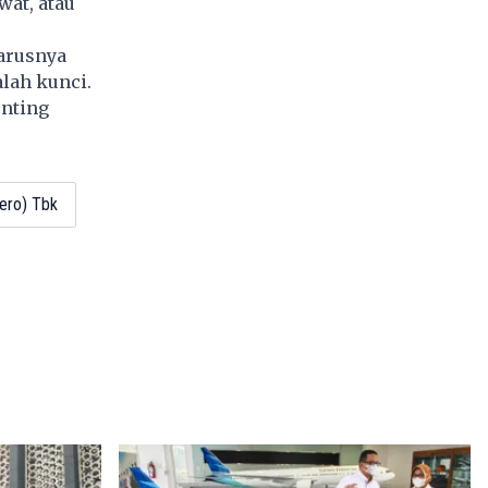
wat, atau
harusnya
lah kunci.
enting
ero) Tbk