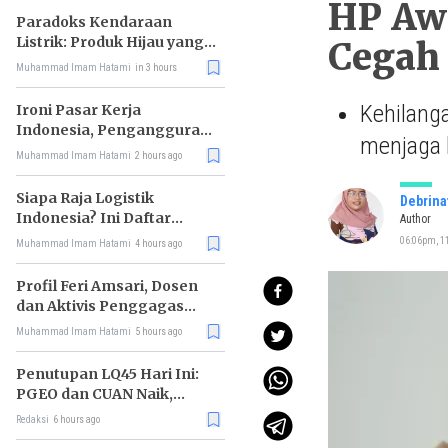
HP Awa
Paradoks Kendaraan
Listrik: Produk Hijau yang
Cegah 
Ancam Hutan Tropis
Muhammad Imam Hatami
in 3 hours
Kehilanga
Ironi Pasar Kerja
Indonesia, Pengangguran
menjaga 
Didominasi Lulusan SMK
Muhammad Imam Hatami
2 hours ago
Siapa Raja Logistik
Debrina
Indonesia? Ini Daftar
Author
Pemimpin Pasarnya
06:06pm, 1
Muhammad Imam Hatami
4 hours ago
Profil Feri Amsari, Dosen
dan Aktivis Penggagas
Kabinet Bayangan
Muhammad Imam Hatami
5 hours ago
Penutupan LQ45 Hari Ini:
PGEO dan CUAN Naik,
MBMA Turun
Redaksi
6 hours ago