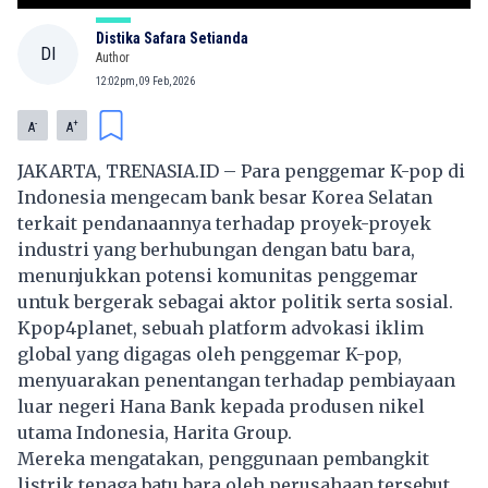
Distika Safara Setianda
DI
Author
12:02pm, 09 Feb, 2026
-
+
A
A
JAKARTA, TRENASIA.ID – Para penggemar
K-pop
di
Indonesia mengecam bank besar Korea Selatan
terkait pendanaannya terhadap proyek-proyek
industri yang berhubungan dengan batu bara,
menunjukkan potensi komunitas penggemar
untuk bergerak sebagai aktor politik serta sosial.
Kpop4planet, sebuah platform advokasi iklim
global yang digagas oleh penggemar K-pop,
menyuarakan penentangan terhadap pembiayaan
luar negeri Hana Bank kepada produsen nikel
utama Indonesia,
Harita Group
.
Mereka mengatakan, penggunaan pembangkit
listrik tenaga batu bara oleh perusahaan tersebut