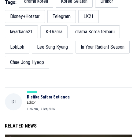
drama korea
Korea Selatan
Drakor
Tags:
Disney+Hotstar
Telegram
LK21
layarkaca21
K-Drama
drama Korea terbaru
LokLok
Lee Sung Kyung
In Your Radiant Season
Chae Jong Hyeop
Distika Safara Setianda
DI
Editor
11:02pm, 19 Feb, 2026
RELATED NEWS