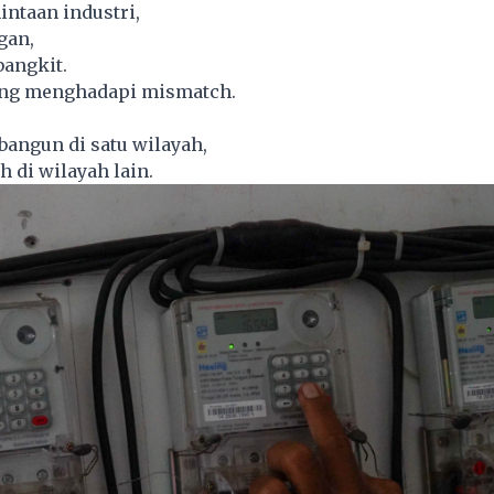
ntaan industri,
gan,
angkit.
ing menghadapi mismatch.
angun di satu wilayah,
 di wilayah lain.