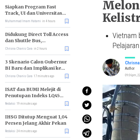
Melon
Siapkan Program Fast
Track, UI dan Universitas
Kelist
Agung Podomoro Jalin
Muhammad Imam Hatami
in 4 hours
Kemitraan
Vietnam b
Didukung Direct Toll Access
dan Shuttle Bus,
Pelajaran
Paramount Petals Kian
Chrisna Chanis Cara
in 2 hours
Prospektif
3 Skenario Calon Gubernur
Chrisna
BI Baru dan Implikasi ke
Author
Pasar
09:06pm, 2
Chrisna Chanis Cara
17 minutes ago
ISAT dan BUMI Melejit di
Penutupan Indeks LQ45
Hari Ini
Redaksi
19 minutes ago
IHSG Ditutup Menguat 1,04
Persen Jelang Akhir Pekan
Redaksi
24 minutes ago