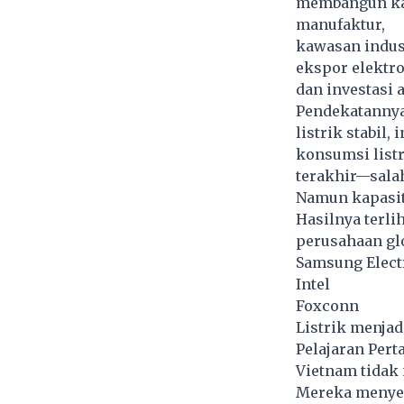
membangun kap
manufaktur,
kawasan indust
ekspor elektro
dan investasi 
Pendekatannya 
listrik stabil,
konsumsi list
terakhir—salah
Namun kapasit
Hasilnya terli
perusahaan glo
Samsung Elect
Intel
Foxconn
Listrik menjad
Pelajaran Pert
Vietnam tidak 
Mereka menye