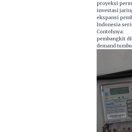
proyeksi permi
investasi jarin
ekspansi pemb
Indonesia ser
Contohnya:
pembangkit dib
demand tumbuh