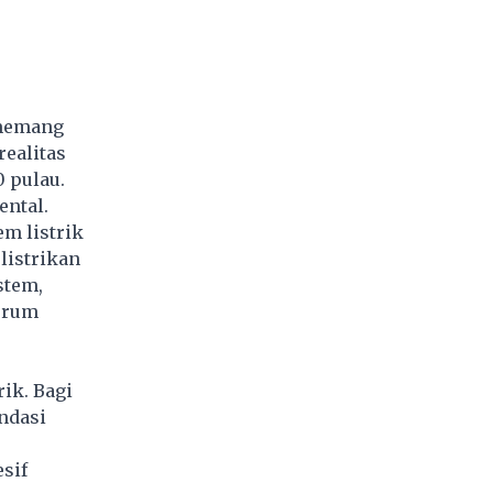
 memang
realitas
0 pulau.
ental.
m listrik
listrikan
stem,
forum
ik. Bagi
ndasi
sif