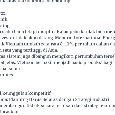
asitas listrik untuk mendukung:
ri,
nik,
asing.
sederhana tetapi disiplin. Kalau pabrik tidak bisa me
 investor tidak akan datang. Menurut International Ener
rik Vietnam tumbuh rata-rata 8–10% per tahun dalam d
 satu yang tertinggi di Asia.
as sistem juga dibangun mengikuti pertumbuhan terse
hat jelas. Vietnam berhasil menjadi basis produksi bagi
bal seperti:
ronics
i keunggulan kompetitif.
ama: Planning Harus Selaras dengan Strategi Industri
membangun listrik secara terpisah dari strategi ekono
laraskan: