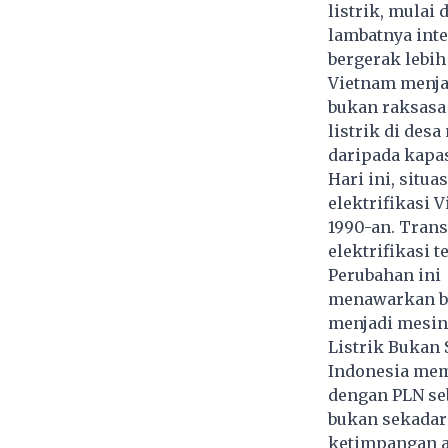
listrik, mulai d
lambatnya inte
bergerak lebih
Vietnam menjad
bukan raksasa 
listrik di des
daripada kapas
Hari ini, situ
elektrifikasi 
1990-an. Trans
elektrifikasi t
Perubahan ini 
menawarkan be
menjadi mesin
Listrik Bukan
Indonesia memi
dengan
PLN
se
bukan sekadar
ketimpangan a