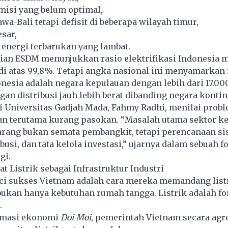
misi yang belum optimal,
awa-Bali tetapi defisit di beberapa wilayah timur,
esar,
i energi terbarukan yang lambat.
ian ESDM menunjukkan rasio elektrifikasi Indonesia
i atas 99,8%. Tetapi angka nasional ini menyamarkan 
onesia adalah negara kepulauan dengan lebih dari 17.00
ngan distribusi jauh lebih berat dibanding negara kontin
Universitas Gadjah Mada, Fahmy Radhi, menilai proble
an terutama kurang pasokan. “Masalah utama sektor ke
arang bukan semata pembangkit, tetapi perencanaan si
ibusi, dan tata kelola investasi,” ujarnya dalam sebuah 
gi.
t Listrik sebagai Infrastruktur Industri
ci sukses Vietnam adalah cara mereka memandang listr
 bukan hanya kebutuhan rumah tangga. Listrik adalah fo
.
ormasi ekonomi
Doi Moi
, pemerintah Vietnam secara agre