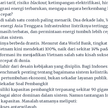
ari tarif, risiko
blackout
, ketimpangan elektrifikasi, hi
grasi energi terbarukan, mengapa negara berkembang l
 cepat?
i salah satu contoh paling menarik. Dua dekade lalu, 
energi Asia Tenggara. Infrastruktur listriknya tertingg
a masih terbatas, dan permintaan energi tumbuh lebih ce
itas sistem.
asinya berbeda drastis. Menurut data World Bank, tingkat
Vietnam kini mendekati 100%, naik dari sekitar 14% pad
formasi itu menjadikan Vietnam salah satu kisah suks
ercepat di dunia.
lahir dari desain kebijakan yang disiplin. Bagi Indones
nchmark penting tentang bagaimana sistem kelistrik
 pertumbuhan ekonomi, bukan sekadar layanan publik.
 Sekadar Soal Pembangkit
liki kapasitas pembangkit terpasang sekitar 90 gigaw
bagai aktor dominan dalam sistem. Namun tantangan I
 kapasitas. Masalah utamanya meliputi:
kses antarwilayah,