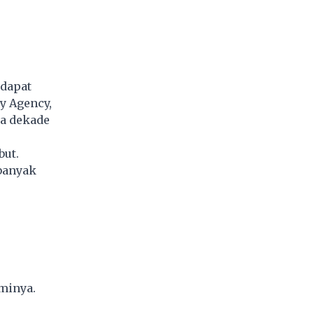
ndapat
gy Agency,
ua dekade
but.
 banyak
minya.