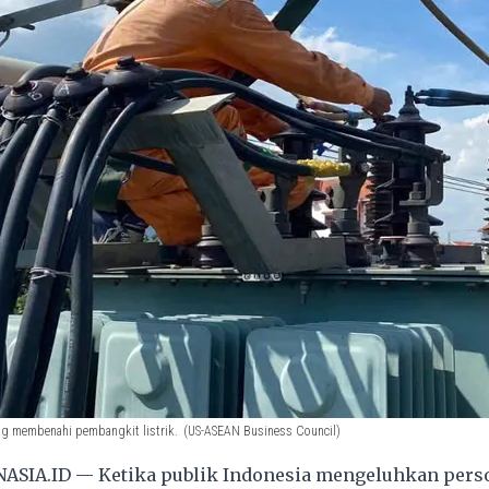
ng membenahi pembangkit listrik.
(US-ASEAN Business Council)
ASIA.ID — Ketika publik Indonesia mengeluhkan pers