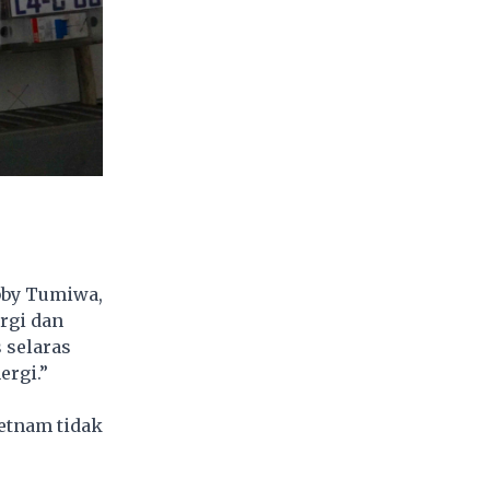
abby Tumiwa,
rgi dan
 selaras
ergi.”
etnam tidak