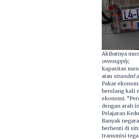
Akibatnya mun
oversupply
,
kapasitas men
atau
stranded a
Pakar ekonomi 
berulang kali
ekonomi. “Pere
dengan arah in
Pelajaran Ked
Banyak negara
berhenti di si
transmisi tega