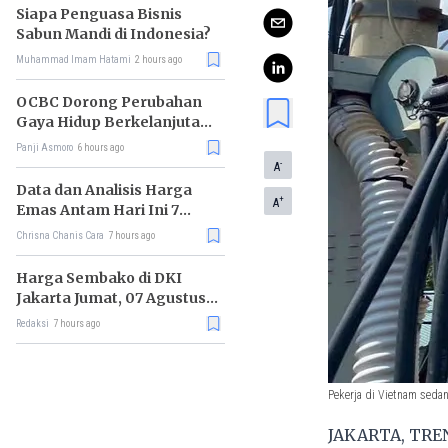
Siapa Penguasa Bisnis
Sabun Mandi di Indonesia?
Muhammad Imam Hatami
2 hours ago
OCBC Dorong Perubahan
Gaya Hidup Berkelanjutan
melalui Program RISE
Panji Asmoro
6 hours ago
-
A
Data dan Analisis Harga
+
A
Emas Antam Hari Ini 7
Agustus 2026
Chrisna Chanis Cara
7 hours ago
Harga Sembako di DKI
Jakarta Jumat, 07 Agustus
2026, Daging Sapi Naik, Gas
Redaksi
7 hours ago
Elpiji 3kg Turun
Pekerja di Vietnam seda
JAKARTA, TREN