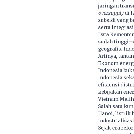
jaringan trans
oversupply
di J
subsidi yang b
serta integras
Data Kementer
sudah tinggi—d
geografis. Ind
Artinya, tanta
Ekonom energi 
Indonesia buk
Indonesia sek
efisiensi distr
kebijakan ener
Vietnam Meliha
Salah satu kun
Hanoi, listrik
industrialisasi
Sejak era ref