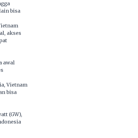
ngga
ain bisa
Vietnam
al, akses
pat
a awal
es
ia, Vietnam
an bisa
att (GW),
ndonesia