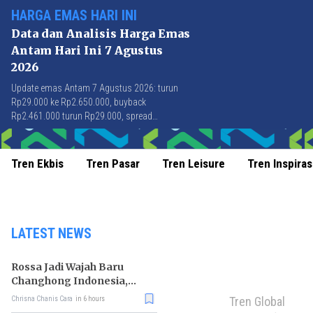
HARGA EMAS HARI INI
Data dan Analisis Harga Emas
Antam Hari Ini 7 Agustus
2026
Update emas Antam 7 Agustus 2026: turun
Rp29.000 ke Rp2.650.000, buyback
Rp2.461.000 turun Rp29.000, spread
Rp189.000 stabil di level terbaik sejak April
2026.
Tren Ekbis
Tren Pasar
Tren Leisure
Tren Inspiras
LATEST NEWS
Rossa Jadi Wajah Baru
Changhong Indonesia,
Garansi Produk Kini
Tren Global
Chrisna Chanis Cara
in 6 hours
Sampai 25 Tahun