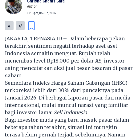
Chrisna Chanis Cara
Author
09:06pm, 05 Jun, 2026
-
+
A
A
JAKARTA, TRENASIA.ID – Dalam beberapa pekan
terakhir, sentimen negatif terhadap aset-aset
Indonesia semakin menguat. Rupiah telah
menembus level Rp18.000 per dolar AS, investor
asing mencatatkan aksi jual besar-besaran di pasar
saham.
Sementara Indeks Harga Saham Gabungan (IHSG)
terkoreksi lebih dari 30% dari puncaknya pada
Januari 2026. Di berbagai laporan pasar dan media
internasional, mulai muncul narasi yang familiar
bagi investor lama:
Sell Indonesia
.
Bagi investor muda yang baru masuk pasar dalam
beberapa tahun terakhir, situasi ini mungkin
terasa belum pernah terjadi sebelumnya. Namun