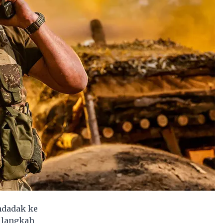
ndadak ke
h langkah