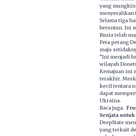
yang mungkin 
menyerahkan t
Selama tiga ha
beruntun. Ini 
Rusia telah maj
Peta perang D
maju setidakny
“Ini menjadi 
wilayah Donets
Kemajuan ini 
terakhir. Mes
kecil tentara
dapat mempert
Ukraina.
Baca juga:
Fru
Senjata untuk
DeepState meng
yang terkait 