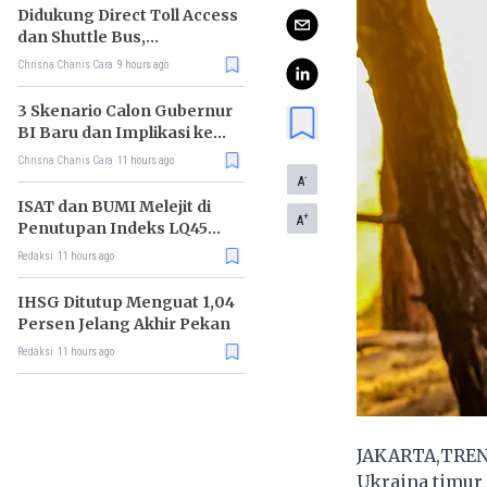
Didukung Direct Toll Access
dan Shuttle Bus,
Paramount Petals Kian
Chrisna Chanis Cara
9 hours ago
Prospektif
3 Skenario Calon Gubernur
BI Baru dan Implikasi ke
Pasar
Chrisna Chanis Cara
11 hours ago
-
A
ISAT dan BUMI Melejit di
+
A
Penutupan Indeks LQ45
Hari Ini
Redaksi
11 hours ago
IHSG Ditutup Menguat 1,04
Persen Jelang Akhir Pekan
Redaksi
11 hours ago
JAKARTA,TREN
Ukraina timur 