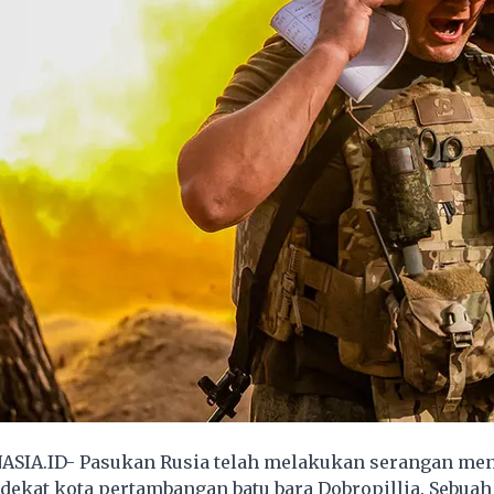
ASIA.ID-
Pasukan Rusia
telah melakukan serangan me
dekat kota pertambangan batu bara Dobropillia. Sebua