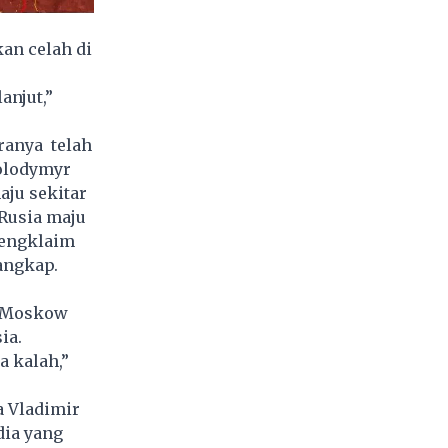
an celah di
njut,”
ranya telah
Volodymyr
aju sekitar
Rusia maju
mengklaim
tangkap.
a Moskow
ia.
 kalah,”
a Vladimir
dia yang