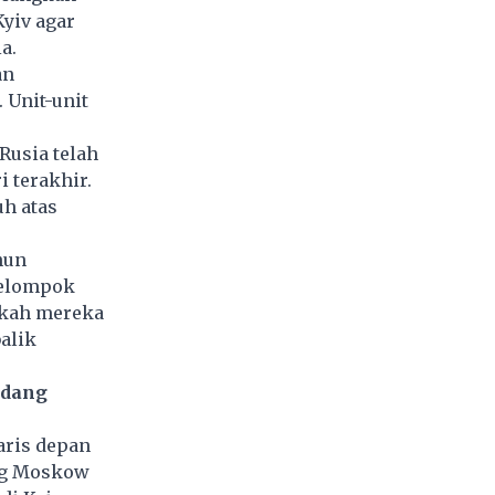
yiv agar
a.
an
 Unit-unit
Rusia telah
 terakhir.
h atas
hun
kelompok
akah mereka
alik
udang
aris depan
ang Moskow