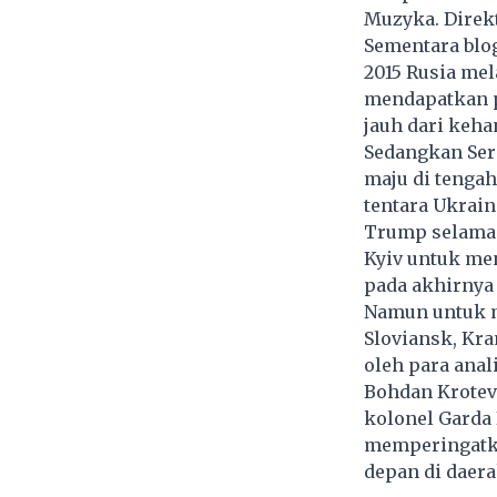
Muzyka. Direk
Sementara blog
2015 Rusia me
mendapatkan p
jauh dari keha
Sedangkan Ser
maju di tengah
tentara Ukrain
Trump selama n
Kyiv untuk me
pada akhirnya 
Namun untuk m
Sloviansk, Kra
oleh para anal
Bohdan Krotev
kolonel Garda 
memperingatka
depan di daera