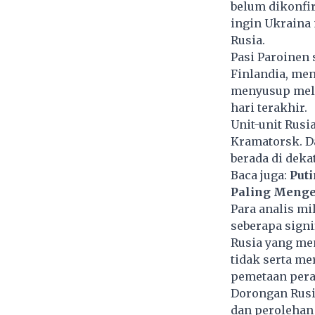
belum dikonfi
ingin Ukraina
Rusia.
Pasi Paroinen 
Finlandia, men
menyusup mele
hari terakhir.
Unit-unit Rusi
Kramatorsk. D
berada di dekat
Baca juga:
Put
Paling Menge
Para analis mi
seberapa sign
Rusia yang me
tidak serta m
pemetaan peran
Dorongan Rusi
dan perolehan 