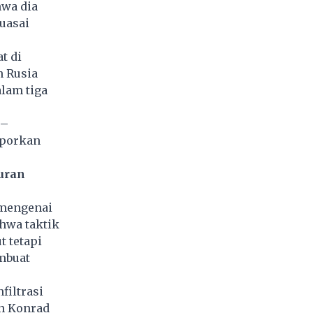
hwa dia
uasai
t di
n Rusia
lam tiga
 –
aporkan
uran
 mengenai
hwa taktik
 tetapi
mbuat
filtrasi
an Konrad