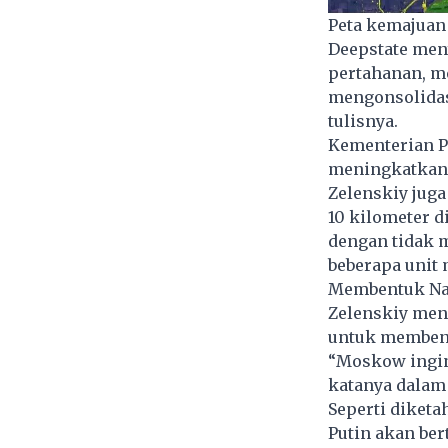
Peta kemajuan
Deepstate men
pertahanan, m
mengonsolidas
tulisnya.
Kementerian P
meningkatkan 
Zelenskiy jug
10 kilometer 
dengan tidak m
beberapa unit
Membentuk Na
Zelenskiy men
untuk membent
“Moskow ingin
katanya dalam 
Seperti diket
Putin akan ber