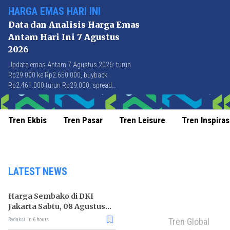
HARGA EMAS HARI INI
Data dan Analisis Harga Emas
Antam Hari Ini 7 Agustus
2026
Update emas Antam 7 Agustus 2026: turun
Rp29.000 ke Rp2.650.000, buyback
Rp2.461.000 turun Rp29.000, spread
Rp189.000 stabil di level terbaik sejak April
2026.
Tren Ekbis
Tren Pasar
Tren Leisure
Tren Inspiras
LATEST NEWS
Harga Sembako di DKI
Jakarta Sabtu, 08 Agustus
2026, Daging Kambing
Tren Global
Redaksi
in 6 hours
Naik, Bawang Merah Turun