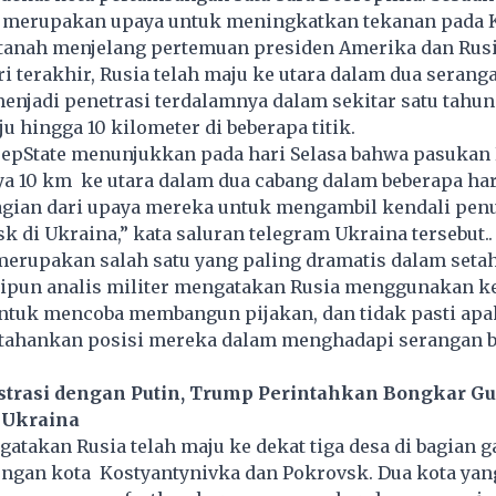
merupakan upaya untuk meningkatkan tekanan pada K
anah menjelang pertemuan presiden Amerika dan Rusi
ri terakhir, Rusia telah maju ke utara dalam dua serang
menjadi penetrasi terdalamnya dalam sekitar satu tahun.
u hingga 10 kilometer di beberapa titik.
eepState menunjukkan pada hari Selasa bahwa pasukan 
a 10 km ke utara dalam dua cabang dalam beberapa hari
bagian dari upaya mereka untuk mengambil kendali penu
k di Ukraina,” kata saluran telegram Ukraina tersebut..
merupakan salah satu yang paling dramatis dalam seta
kipun analis militer mengatakan Rusia menggunakan 
 untuk mencoba membangun pijakan, dan tidak pasti ap
ahankan posisi mereka dalam menghadapi serangan b
strasi dengan Putin, Trump Perintahkan Bongkar G
 Ukraina
atakan Rusia telah maju ke dekat tiga desa di bagian g
dengan kota Kostyantynivka dan Pokrovsk. Dua kota y