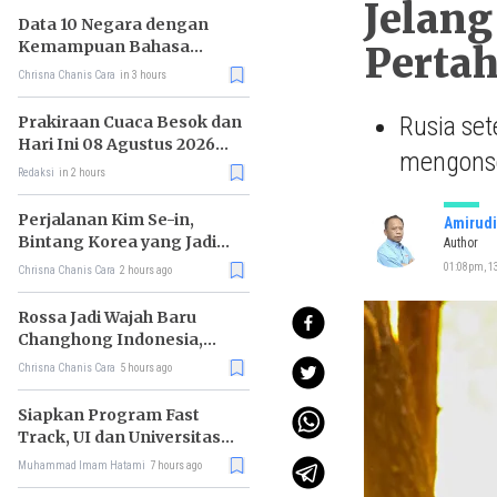
Jelang
Data 10 Negara dengan
Kemampuan Bahasa
Perta
Inggris Terbaik
Chrisna Chanis Cara
in 3 hours
Rusia se
Prakiraan Cuaca Besok dan
Hari Ini 08 Agustus 2026
mengonso
untuk Wilayah DKI Jakarta
Redaksi
in 2 hours
Perjalanan Kim Se-in,
Amirudi
Bintang Korea yang Jadi
Author
Kurir Makanan
01:08pm, 1
Chrisna Chanis Cara
2 hours ago
Rossa Jadi Wajah Baru
Changhong Indonesia,
Garansi Produk Kini
Chrisna Chanis Cara
5 hours ago
Sampai 25 Tahun
Siapkan Program Fast
Track, UI dan Universitas
Agung Podomoro Jalin
Muhammad Imam Hatami
7 hours ago
Kemitraan