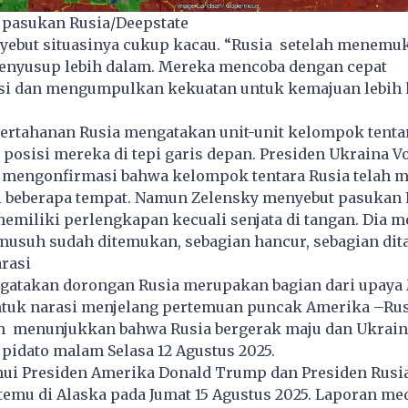
 pasukan Rusia/Deepstate
yebut situasinya cukup kacau. “Rusia setelah menemuk
enyusup lebih dalam. Mereka mencoba dengan cepat
i dan mengumpulkan kekuatan untuk kemajuan lebih la
ertahanan Rusia mengatakan unit-unit kelompok tenta
posisi mereka di tepi garis depan. Presiden Ukraina 
a mengonfirmasi bahwa kelompok tentara Rusia telah m
di beberapa tempat. Namun Zelensky menyebut pasukan 
emiliki perlengkapan kecuali senjata di tangan. Dia 
 musuh sudah ditemukan, sebagian hancur, sebagian di
rasi
gatakan dorongan Rusia merupakan bagian dari upay
uk narasi menjelang pertemuan puncak Amerika –Rus
 menunjukkan bahwa Rusia bergerak maju dan Ukraina
pidato malam Selasa 12 Agustus 2025.
ahui Presiden Amerika Donald Trump dan Presiden Rusi
temu di Alaska pada Jumat 15 Agustus 2025. Laporan me