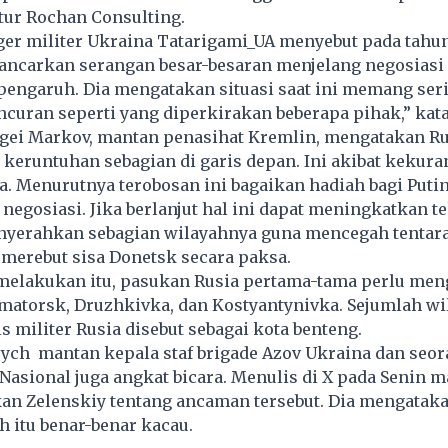
tur Rochan Consulting.
er militer Ukraina Tatarigami_UA menyebut pada tahun
lancarkan serangan besar-besaran menjelang negosiasi
engaruh. Dia mengatakan situasi saat ini memang seri
ncuran seperti yang diperkirakan beberapa pihak,” kat
gei Markov, mantan penasihat Kremlin, mengatakan 
 keruntuhan sebagian di garis depan. Ini akibat kekur
a. Menurutnya terobosan ini bagaikan hadiah bagi Puti
egosiasi. Jika berlanjut hal ini dapat meningkatkan t
nyerahkan sebagian wilayahnya guna mencegah tentara
merebut sisa Donetsk secara paksa.
elakukan itu, pasukan Rusia pertama-tama perlu men
matorsk, Druzhkivka, dan Kostyantynivka. Sejumlah wi
is militer Rusia disebut sebagai kota benteng.
ych mantan kepala staf brigade Azov Ukraina dan seor
Nasional juga angkat bicara. Menulis di X pada Senin m
n Zelenskiy tentang ancaman tersebut. Dia mengataka
h itu benar-benar kacau.