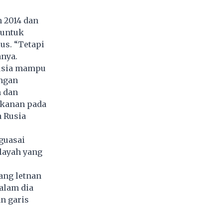
 2014 dan
 untuk
us. “Tetapi
anya.
Rusia mampu
angan
n dan
ekanan pada
 Rusia
guasai
layah yang
ang letnan
alam dia
n garis