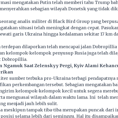
rmasi mengatakan Putin telah memberi tahu Trump ba
 menyerahkan sebagian wilayah Donetsk yang tidak dik
seorang analis militer di Black Bird Group yang berpusa
gatakan situasi telah meningkat dengan cepat. Pasuka
wati garis Ukraina hingga kedalaman sekitar 17 km da
a terdepan dilaporkan telah mencapai jalan Dobropillia
an kelompok-kelompok penyusup Rusia juga telah dil
 Dobropillia.
in Ngamuk Saat Zelenskyy Pergi, Kyiv Alami Kehanc
rikan
liter sumber terbuka pro-Ukraina terbagi pendapatnya
ifikan perkembangan tersebut. Sebagian mengatakan ba
ngirim kelompok-kelompok kecil untuk segera merebut
erta menguasai wilayah dalam waktu lama. Ini telah me
g menjadi jauh lebih sulit.
a meskipun tampak tiba-tiba merupakan puncak dari in
posisi selama lebih dari seminggu. Hal itu disampaik